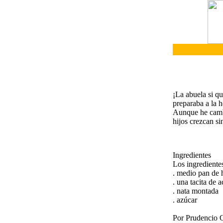
¡La abuela si q
preparaba a la 
Aunque he cambia
hijos crezcan s
Ingredientes
Los ingrediente
. medio pan de 
. una tacita de 
. nata montada
. azúcar
Por Prudencio 