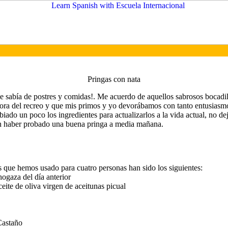
Pringas con nata
ue sabía de postres y comidas!. Me acuerdo de aquellos sabrosos bocadi
hora del recreo y que mis primos y yo devorábamos con tanto entusiasmo,
do un poco los ingredientes para actualizarlos a la vida actual, no de
in haber probado una buena pringa a media mañana.
s que hemos usado para cuatro personas han sido los siguientes:
hogaza del día anterior
aceite de oliva virgen de aceitunas picual
Castaño