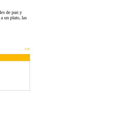
des de pan y
a un plato, las
TOP