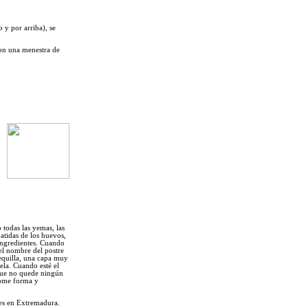
 y por arriba), se
 con una menestra de
 todas las yemas, las
atidas de los huevos,
ingredientes. Cuando
l nombre del postre
equilla, una capa muy
ela. Cuando esté el
que no quede ningún
tome forma y
res en Extremadura.