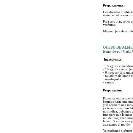
Preparaciones:
Dos doradas o lubinas
meten en el horno dur
Para servirlas, se les
verduras.
Manuel, jefe de admin
QUESO DE ALM
(sugerido por María J
Ingredientes:
·
1/2kg. de almendras
·
1/2kg. de azúcar (no 
·
6 huevos (sólo utili
·
ralladura de limón (r
· mantequilla
· canela
Preparación:
Ponemos en recipiente
batimos hasta que que
y se formará una mas
ya tenemos la masa b
nos indica, debemos 
fina para que la masa 
molde listo, añadimo
hueco. Y como este po
apartamos el molde.
Ya podemos disfrutar 