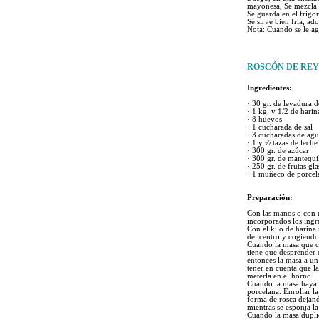
mayonesa, Se mezcla 
Se guarda en el frigor
Se sirve bien fría, ad
Nota: Cuando se le ag
R
OSCÓN DE REY
Ingredientes:
·
30 gr. de levadura 
·
1 kg. y 1/2 de harin
·
8 huevos
·
1 cucharada de sal
·
3 cucharadas de agu
·
1 y ½ tazas de leche
·
300 gr. de azúcar
·
300 gr. de mantequi
·
250 gr. de frutas gl
·
1 muñeco de porcel
Preparación:
Con las manos o con u
incorporados los ingr
Con el kilo de harina
del centro y cogiendo 
Cuando la masa que co
tiene que desprender 
entonces la masa a u
tener en cuenta que l
meterla en el horno.
Cuando la masa haya d
porcelana. Enrollar l
forma de rosca dejando
mientras se esponja l
Cuando la masa duplic