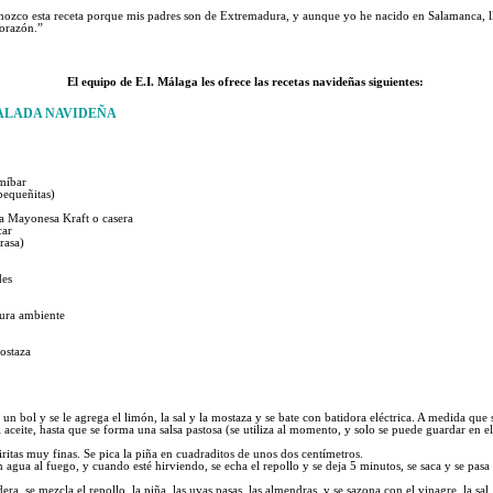
nozco esta receta porque mis padres son de Extremadura, y aunque yo he nacido en Salamanca, l
corazón.”
El equipo de E.I. Málaga les ofrece las recetas navideñas siguientes:
ALADA
NAVIDEÑA
lmíbar
pequeñitas)
sa Mayonesa Kraft o casera
car
(rasa)
des
ura ambiente
ostaza
un bol y se le agrega el limón, la sal y la mostaza y se bate con batidora eléctrica. A medida que s
 aceite, hasta que se forma una salsa pastosa (se utiliza al momento, y solo se puede guardar en e
tiritas muy finas. Se pica la piña en cuadraditos de unos dos centímetros.
 agua al fuego, y cuando esté hirviendo, se echa el repollo y se deja 5 minutos, se saca y se pas
ra, se mezcla el repollo, la piña, las uvas pasas, las almendras, y se sazona con el vinagre, la sal, 