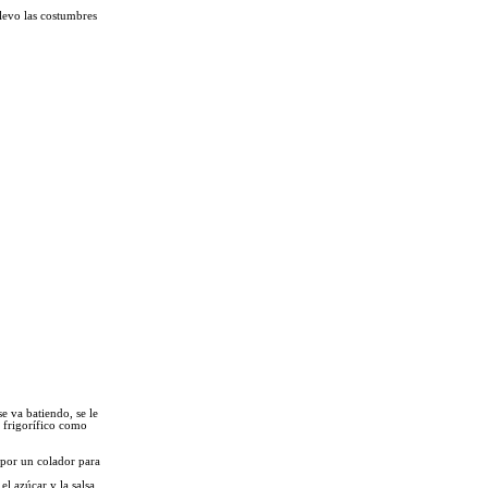
levo las costumbres
e va batiendo, se le
l frigorífico como
a por un colador para
el azúcar y la salsa