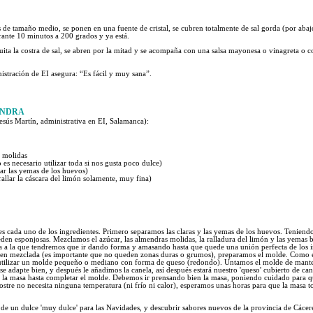
 de tamaño medio, se ponen en una fuente de cristal, se cubren totalmente de sal gorda (por abajo
ante 10 minutos a 200 grados y ya está.
 quita la costra de sal, se abren por la mitad y se acompaña con una salsa mayonesa o vinagreta o
istración de EI asegura: “Es fácil y muy sana”.
ENDRA
esús Martín, administrativa en EI, Salamanca):
 molidas
es necesario utilizar toda si nos gusta poco dulce)
zar las yemas de los huevos)
allar la cáscara del limón solamente, muy fina)
s cada uno de los ingredientes. Primero separamos las claras y las yemas de los huevos. Teniendo
den esponjosas. Mezclamos el azúcar, las almendras molidas, la ralladura del limón y las yemas b
a a la que tendremos que ir dando forma y amasando hasta que quede una unión perfecta de los 
ien mezclada (es importante que no queden zonas duras o grumos), preparamos el molde. Como e
utilizar un molde pequeño o mediano con forma de queso (redondo). Untamos el molde de mant
se adapte bien, y después le añadimos la canela, así después estará nuestro 'queso' cubierto de can
s la masa hasta completar el molde. Debemos ir prensando bien la masa, poniendo cuidado para 
stre no necesita ninguna temperatura (ni frío ni calor), esperamos unas horas para que la masa 
de un dulce 'muy dulce' para las Navidades, y descubrir sabores nuevos de la provincia de Cáce