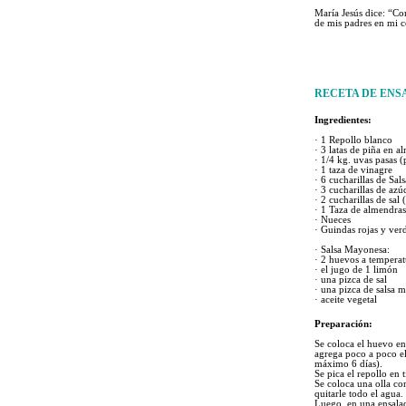
María Jesús dice: “Co
de mis padres en mi 
RECETA DE
ENS
Ingredientes:
·
1 Repollo blanco
·
3 latas de piña en a
·
1/4 kg. uvas pasas (
·
1 taza de vinagre
·
6 cucharillas de Sal
·
3 cucharillas de azú
·
2 cucharillas de sal 
·
1 Taza de almendras
·
Nueces
·
Guindas rojas y ver
·
Salsa Mayonesa:
·
2 huevos a temperat
·
el jugo de 1 limón
·
una pizca de sal
·
una pizca de salsa m
·
aceite vegetal
Preparación:
Se coloca el huevo en 
agrega poco a poco el
máximo 6 días).
Se pica el repollo en 
Se coloca una olla con
quitarle todo el agua.
Luego, en una ensalade