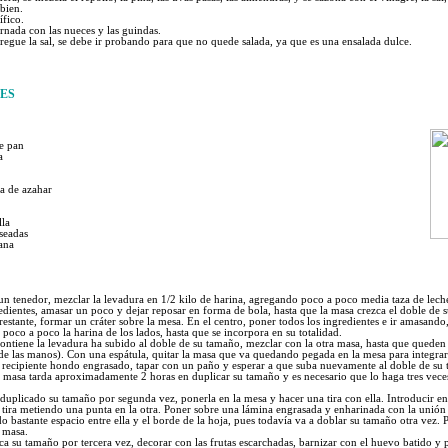
bien.
ífico.
ornada con las nueces y las guindas.
regue la sal, se debe ir probando para que no quede salada, ya que es una ensalada dulce.
ES
de pan
a
a de azahar
lla
aseadas
ana
n tenedor, mezclar la levadura en 1/2 kilo de harina, agregando poco a poco media taza de leche
edientes, amasar un poco y dejar reposar en forma de bola, hasta que la masa crezca el doble de 
 restante, formar un cráter sobre la mesa. En el centro, poner todos los ingredientes e ir amasand
poco a poco la harina de los lados, hasta que se incorpora en su totalidad.
ntiene la levadura ha subido al doble de su tamaño, mezclar con la otra masa, hasta que queden 
de las manos). Con una espátula, quitar la masa que va quedando pegada en la mesa para integrar
n recipiente hondo engrasado, tapar con un paño y esperar a que suba nuevamente al doble de su
a masa tarda aproximadamente 2 horas en duplicar su tamaño y es necesario que lo haga tres vece
uplicado su tamaño por segunda vez, ponerla en la mesa y hacer una tira con ella. Introducir 
a tira metiendo una punta en la otra. Poner sobre una lámina engrasada y enharinada con la unión
 bastante espacio entre ella y el borde de la hoja, pues todavía va a doblar su tamaño otra vez. 
a masa.
a su tamaño por tercera vez, decorar con las frutas escarchadas, barnizar con el huevo batido y 