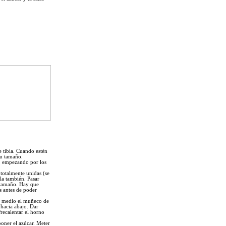
 tibia. Cuando estén
su tamaño.
o, empezando por los
totalmente unidas (se
la también. Pasar
 tamaño. Hay que
s antes de poder
en medio el muñeco de
 hacia abajo. Dar
Precalentar el horno
poner el azúcar. Meter