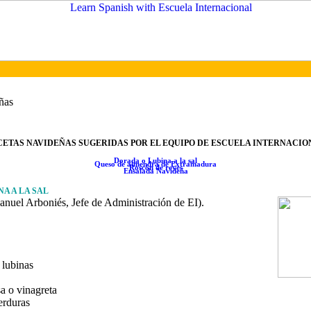
ñas
CETAS NAVIDEÑAS SUGERIDAS POR EL EQUIPO DE ESCUELA INTERNACIO
Dorada o Lubina a la sal
Queso de almendra de Extramadura
Roscón de reyes
Ensalada Navideña
INA
A LA SAL
anuel Arboniés, Jefe de Administración de EI).
 lubinas
a o vinagreta
erduras