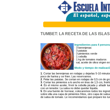
TUMBET: LA RECETA DE LAS ISLA
Ingredientes para 4 person
· 3 berenjenas
· 3 patatas
· 3 pimientos verde
· 1 cebolla
· 1 kg de tomates maduros
· sal, aceite de oliva virgen ex
Modo y tiempo de realizaci
1
. Cortar las berenjenas en rodajas y dejarlas 5-10 minut
poco de harina y se frien. Las reservamos.
2
. Pelar las patatas. Se cortan en rodajas de 0,5 cm de gro
3
. Cortar los pimientos a lo ancho en tiras de 1,5 cm, freirl
4
. En el mismo aceite, frreír la cebolla picada y añadir
con un tenedor. La salsa no debe quedar líquida.
5
. En una fuente de hornear, colocaremos todos los ingr
sobre ella una capa de pimientos fritos, otro capa de sal
de salsa de tomate. Le recomendamos que prepare los tum