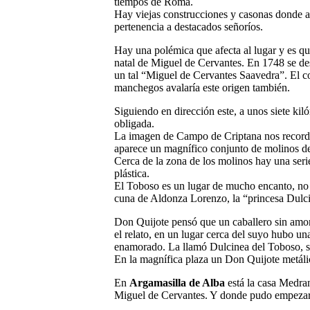
tiempos de Roma.
Hay viejas construcciones y casonas donde af
pertenencia a destacados señoríos.
Hay una polémica que afecta al lugar y es q
natal de Miguel de Cervantes. En 1748 se des
un tal “Miguel de Cervantes Saavedra”. El c
manchegos avalaría este origen también.
Siguiendo en dirección este, a unos siete kil
obligada.
La imagen de Campo de Criptana nos recordar
aparece un magnífico conjunto de molinos de 
Cerca de la zona de los molinos hay una serie
plástica.
El Toboso es un lugar de mucho encanto, no s
cuna de Aldonza Lorenzo, la “princesa Dulc
Don Quijote pensó que un caballero sin amor
el relato, en un lugar cerca del suyo hubo u
enamorado. La llamó Dulcinea del Toboso, s
En la magnífica plaza un Don Quijote metálic
En
Argamasilla de Alba
está la casa Medra
Miguel de Cervantes. Y donde pudo empezar a 