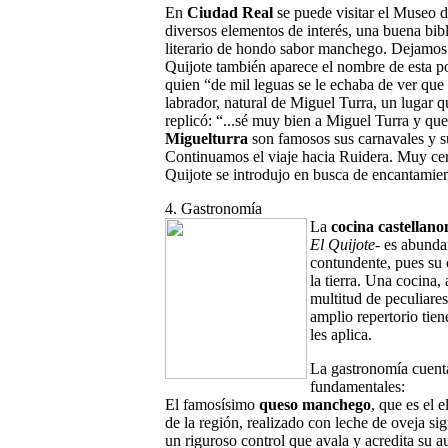
En
Ciudad Real
se puede visitar el Museo de
diversos elementos de interés, una buena bib
literario de hondo sabor manchego. Dejamos 
Quijote también aparece el nombre de esta p
quien “de mil leguas se le echaba de ver que
labrador, natural de Miguel Turra, un lugar 
replicó: “...sé muy bien a Miguel Turra y qu
Miguelturra
son famosos sus carnavales y su 
Continuamos el viaje hacia Ruidera. Muy cer
Quijote se introdujo en busca de encantamient
4. Gastronomía
La
cocina castellan
El Quijote
- es abunda
contundente, pues su 
la tierra. Una cocina,
multitud de peculiare
amplio repertorio tie
les aplica.
La gastronomía cuent
fundamentales:
El famosísimo
queso manchego
, que es el 
de la región, realizado con leche de oveja si
un riguroso control que avala y acredita su au