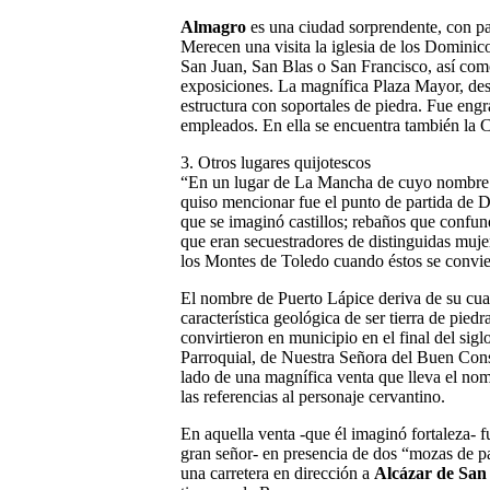
Almagro
es una ciudad sorprendente, con pat
Merecen una visita la iglesia de los Dominic
San Juan, San Blas o San Francisco, así com
exposiciones. La magnífica Plaza Mayor, dest
estructura con soportales de piedra. Fue engr
empleados. En ella se encuentra también la C
3. Otros lugares quijotescos
“En un lugar de La Mancha de cuyo nombre n
quiso mencionar fue el punto de partida de 
que se imaginó castillos; rebaños que confund
que eran secuestradores de distinguidas muje
los Montes de Toledo cuando éstos se convie
El nombre de Puerto Lápice deriva de su cua
característica geológica de ser tierra de pied
convirtieron en municipio en el final del sigl
Parroquial, de Nuestra Señora del Buen Conse
lado de una magnífica venta que lleva el nom
las referencias al personaje cervantino.
En aquella venta -que él imaginó fortaleza- 
gran señor- en presencia de dos “mozas de p
una carretera en dirección a
Alcázar de San