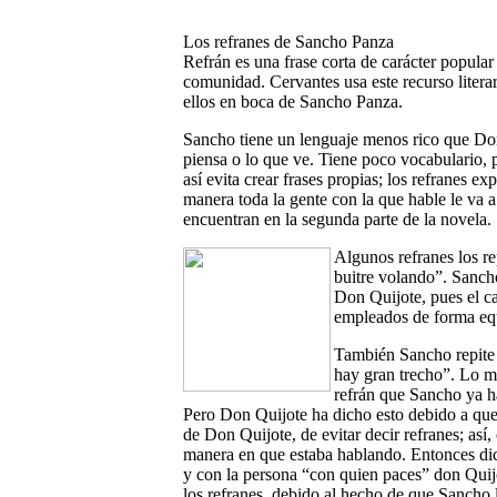
Los refranes de Sancho Panza
Refrán es una frase corta de carácter popular
comunidad. Cervantes usa este recurso litera
ellos en boca de Sancho Panza.
Sancho tiene un lenguaje menos rico que Don 
piensa o lo que ve. Tiene poco vocabulario, p
así evita crear frases propias; los refranes e
manera toda la gente con la que hable le va 
encuentran en la segunda parte de la novela.
Algunos refranes los r
buitre volando”. Sancho
Don Quijote, pues el ca
empleados de forma equ
También Sancho repite 
hay gran trecho”. Lo m
refrán que Sancho ya h
Pero Don Quijote ha dicho esto debido a que 
de Don Quijote, de evitar decir refranes; así
manera en que estaba hablando. Entonces dic
y con la persona “con quien paces” don Quijo
los refranes, debido al hecho de que Sancho 