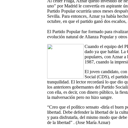
Al ceder Fraga, Aznar quedó investido de h
uno" por Madrid le convertía en aspirante úni
Partido Popular ocurriría unos meses después
Sevilla. Para entonces, Aznar ya había hecho
octubre, en que el partido ganó dos escaños,
El Partido Popular fue formado para rivaliza
evolución natural de Alianza Popular y otros
Cuando el equipo del PP
dado ya que hablar. La 
populares, con Aznar a l
1987, cuando la impresi
El joven candidato, con
Social (CDS), el partid
tranquilidad. El lector recordará lo que dio q
los anteriores gobernantes del Partido Socia
con ella, es decir, con dinero público, la fi
la malversación pero no hizo sangre.
“Creo que el político sensato -diría el buen p
libertad. Debe defender la libertad de la cultu
y para disfrutarla, del mismo modo que debe 
de la libertad” . (Jose María Aznar)