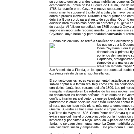
su contacto con las grandes casas nobiliarias como los D
destacando la Familia de los Duques de Osuna, uno de los
1788; la relación entre Goya y el nuevo soberano será mu
nombramiento supone el triunfo del artista y la mayor part
cobra a precios elevados. Durante 1792 el pintor cae e
dejará a Goya sordo para el resto de sus días. Ocurrió en
dolencia hará mucho más ácido su carácter y su genio se 
de trabajar. Al fallecer su cuñado en 1795 ocupará Goya l
supone un importante reconocimiento. Este mismo año se i
Cayetana, cuya belleza y personalidad cautivarán al artist
Cuando ella enviudó, se retiró a Sanlúcar de Barrameda y
los que se ve a la Duque
Doña Cayetana fuera la 
desnuda es la primera figu
poniendo de manifiesto su
Caprichos, protagonizand
tiempo de una manera ácid
realiza la llamada Capill
San Antonio de la Florida, en los que representa al pueblo
excelente retrato de su amigo Jovellanos.
El contacto
con los reyes va en aumento hasta llegar a pint
sabido captar a la familia real tal y como era, sin adulac
otro de los fantásticos retratos del año 1800. Los primer
tranquila, trabajando en los retratos de las más nobles 
se desarrollan los hechos políticos. El estallido de la G
conflicto interior para el pintor ya que su ideología libera
patriotismo le atrae hacia los que están luchando contra lo
pintura, que se hace más triste, más negra, como muestra
Guerra. Su estilo se hace más suelto y empastado. Al fina
y el Tres de Mayo de 1808. Como Pintor de Cámara que es 
evitará que culmine el proceso incoado por la Inquisición 
inmorales y por pintar la Maja Desnuda. A pesar de este ge
fluida; no se caen bien mutuamente. La Corte madrileña gus
una pincelada suelta y empastada. Esto provocará su sust