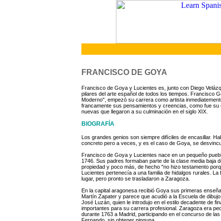
FRANCISCO DE GOYA
Francisco de Goya y Lucientes es, junto con Diego Velázq
pilares del arte español de todos los tiempos. Francisco G
Moderno", empezó su carrera como artista inmediatemente
francamente sus pensamientos y creencias, como fue su co
nuevas que llegaron a su culminación en el siglo XIX.
BIOGRAFÍA
Los grandes genios son siempre difíciles de encasillar. Ha
concreto pero a veces, y es el caso de Goya, se desvincula
Francisco de Goya y Lucientes nace en un pequeño puebl
1746. Sus padres formaban parte de la clase media baja d
propiedad y poco más, de hecho "no hizo testamento porqu
Lucientes pertenecía a una familia de hidalgos rurales. La 
lugar, pero pronto se trasladaron a Zaragoza.
En la capital aragonesa recibió Goya sus primeras enseña
Martín Zapater y parece que acudió a la Escuela de dibu
José Luzán, quien le introdujo en el estilo decadente de f
importantes para su carrera profesional. Zaragoza era pe
durante 1763 a Madrid, participando en el concurso de las
Fernando, sin obtener ninguna.