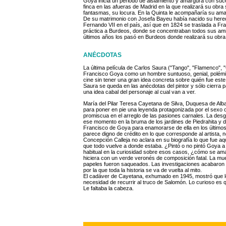
Goya inicia un periodo de aislamiento y amargura con suce
finca en las afueras de Madrid en la que realizará su obr
fantasmas, su locura. En la Quinta le acompañaría su ama d
De su matrimonio con Josefa Bayeu había nacido su hered
Fernando VII en el país, así que en 1824 se traslada a Fra
práctica a Burdeos, donde se concentraban todos sus amig
últimos años los pasó en Burdeos donde realizará su obra f
ANÉCDOTAS
La última película de Carlos Saura ("Tango", "Flamenco", "C
Francisco Goya como un hombre suntuoso, genial, polémico
cine sin tener una gran idea concreta sobre quién fue este a
Saura se queda en las anécdotas del pintor y sólo cierra 
una idea cabal del personaje al cual van a ver.
María del Pilar Teresa Cayetana de Silva, Duquesa de Alba
para poner en pie una leyenda protagonizada por el sexo o
promiscua en el arreglo de las pasiones carnales. La desg
ese momento en la bruma de los jardines de Piedrahita y 
Francisco de Goya para enamorarse de ella en los último
parece digno de crédito en lo que corresponde al artista
Concepción Calleja no aclara en su biografía lo que fue aqu
que todo vuelve a donde estaba. ¿Pintó o no pintó Goya a
habitual en la curiosidad sobre esos casos, ¿cómo se ama
hiciera con un verde veronés de composición fatal. La mue
papeles fueron saqueados. Las investigaciones acabaron 
por la que toda la historia se va de vuelta al mito.
El cadáver de Cayetana, exhumado en 1945, mostró que le 
necesidad de recurrir al truco de Salomón. Lo curioso es
Le faltaba la cabeza.