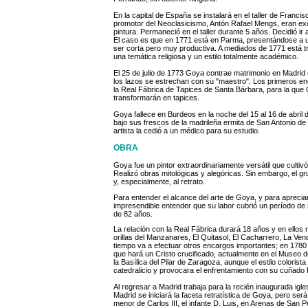
En la capital de España se instalará en el taller de Franci
promotor del Neoclasicismo, Antón Rafael Mengs, eran exce
pintura. Permaneció en el taller durante 5 años. Decidió ir 
El caso es que en 1771 está en Parma, presentándose a un
ser corta pero muy productiva. A mediados de 1771 está 
una temática religiosa y un estilo totalmente académico.
El 25 de julio de 1773 Goya contrae matrimonio en Madr
los lazos se estrechan con su "maestro". Los primeros enc
la Real Fábrica de Tapices de Santa Bárbara, para la que
transformarán en tapices.
Goya fallece en Burdeos en la noche del 15 al 16 de abri
bajo sus frescos de la madrileña ermita de San Antonio de l
artista la cedió a un médico para su estudio.
OBRA
Goya fue un pintor extraordinariamente versátil que cultivó 
Realizó obras mitológicas y alegóricas. Sin embargo, el grue
y, especialmente, al retrato.
Para entender el alcance del arte de Goya, y para apreciar
impresendible entender que su labor cubrió un período de
de 82 años.
La relación con la Real Fábrica durará 18 años y en ellos
orillas del Manzanares, El Quitasol, El Cacharrero, La Ve
tiempo va a efectuar otros encargos importantes; en 1780
que hará un Cristo crucificado, actualmente en el Museo 
la Basílica del Pilar de Zaragoza, aunque el estilo colorist
catedralicio y provocara el enfrentamiento con su cuñado
Al regresar a Madrid trabaja para la recién inaugurada igl
Madrid se iniciará la faceta retratística de Goya, pero ser
menor de Carlos III, el infante D. Luis, en Arenas de San P