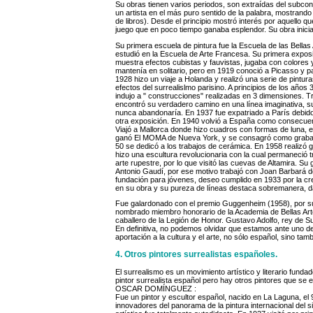
Su obras tienen varios periodos, son extraídas del subco
un artista en el más puro sentido de la palabra, mostrando p
de libros). Desde el principio mostró interés por aquello 
juego que en poco tiempo ganaba esplendor. Su obra inicial,
Su primera escuela de pintura fue la Escuela de las Bellas
estudió en la Escuela de Arte Francesa. Su primera exposic
muestra efectos cubistas y fauvistas, jugaba con colores y
mantenía en solitario, pero en 1919 conoció a Picasso y 
1928 hizo un viaje a Holanda y realizó una serie de pint
efectos del surrealislmo parisino. A principios de los años 
indujo a " construcciones" realizadas en 3 dimensiones. Tra
encontró su verdadero camino en una línea imaginativa, su
nunca abandonaría. En 1937 fue expatriado a París debido 
otra exposición. En 1940 volvió a España como consecuenc
Viajó a Mallorca donde hizo cuadros con formas de luna, es
ganó El MOMA de Nueva York, y se consagró como grabad
50 se dedicó a los trabajos de cerámica. En 1958 realizó
hizo una escultura revolucionaria con la cual permaneció 
arte rupestre, por lo que visitó las cuevas de Altamira. Su
Antonio Gaudí, por ese motivo trabajó con Joan Barbará d
fundación para jóvenes, deseo cumplido en 1933 por la cre
en su obra y su pureza de líneas destaca sobremanera, da
Fue galardonado con el premio Guggenheim (1958), por su p
nombrado miembro honorario de la Academia de Bellas Art
caballero de la Legión de Honor. Gustavo Adolfo, rey de S
En definitiva, no podemos olvidar que estamos ante uno de
aportación a la cultura y el arte, no sólo español, sino ta
4. Otros pintores surrealistas españoles.
El surrealismo es un movimiento artístico y literario funda
pintor surrealista español pero hay otros pintores que se 
OSCAR DOMÍNGUEZ :
Fue un pintor y escultor español, nacido en La Laguna, el 
innovadores del panorama de la pintura internacional del s