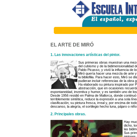
EL ARTE DE MIRÓ
1. Las innovaciones artísticas del pintor.
Sus primeras obras muestran una mezcla 
del cubismo y de la bidimensionalidad 
Pablo Picasso, y vivió la influencia de 
Miró quería hacer una mezcla de arte y
la bibliofilia. Para hacer esto, Miró se 
pudieran incluir referencias de la obra g
Ha elaborado su pintura inspirado por P
abstracción, que en ocasiones recuerda 
espontaneidad, inventiva y humor, y es también uno de l
Desde 1956 residió en Palma de Mallorca, donde continuó co
terriblemente sintética, reduce la expresión a una sola lín
clasificación; su pintura fresca, irreal y, por encima de to
descanso, la alegría, el sortilegio hecho luna, pájaro o niño
2. Principales obras.
Hay much
dicho, l
las bidi
Sus prim
pintores