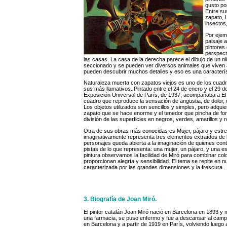
gusto por
Entre su
zapato, 
insectos,
Por ejem
paisaje a
pintores
perspecti
las casas. La casa de la derecha parece el dibujo de un ni
seccionado y se pueden ver diversos animales que viven a
pueden descubrir muchos detalles y eso es una característ
Naturaleza muerta con zapatos viejos es uno de los cuad
sus más llamativos. Pintado entre el 24 de enero y el 29 
Exposición Universal de París, de 1937, acompañaba a El
cuadro que reproduce la sensación de angustia, de dolor,
Los objetos utilizados son sencillos y simples, pero adqu
zapato que se hace enorme y el tenedor que pincha de for
división de las superficies en negros, verdes, amarillos 
Otra de sus obras más conocidas es Mujer, pájaro y estrel
imaginativamente representa tres elementos extraídos de la
personajes queda abierta a la imaginación de quienes contem
pistas de lo que representa: una mujer, un pájaro, y una estr
pintura observamos la facilidad de Miró para combinar co
proporcionan alegría y sensibilidad. El tema se repite en n
caracterizada por las grandes dimensiones y la frescura.
3. Biografía de Joan Miró.
El pintor catalán Joan Miró nació en Barcelona en 1893 y
una farmacia, se puso enfermo y fue a descansar al campo,
en Barcelona y a partir de 1919 en París, volviendo luego a