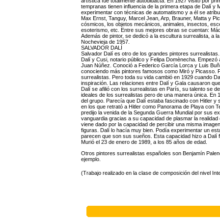
artística fue totalmente autodidacta. En 1927 visitó por pr
tempranas tienen influencia de la primera etapa de Dalí y
experimentar con técnicas de automatismo y a él se atribu
Max Ernst, Tanguy, Marcel Jean, Arp, Brauner, Matta y Pic
cósmicos, los objetos mecánicos, animales, insectos, es
esoterismo, etc. Entre sus mejores obras se cuentan: Má
Además de pintor, se dedicó a la escultura surrealista, a 
Nochevieja de 1957.
SALVADOR DALÍ
Salvador Dalí es otro de los grandes pintores surrealista
Dalí y Cusi, notario público y Felipa Domènecha. Empezó a
Juan Núñez. Conoció a Federico García Lorca y Luis Buñue
conociendo más pintores famosos como Miró y Picasso. Fu
surrealistas. Pero toda su vida cambió en 1929 cuando Dalí
inspiración. Las relaciones entre Dalí y Gala causaron que
Dalí se afilió con los surrealistas en París, su talento 
ideales de los surrealistas pero de una manera única. En 1
del grupo. Parecía que Dalí estaba fascinado con Hitler 
en los que retrató a Hitler como Panorama de Playa con T
predijo la venida de la Segunda Guerra Mundial por sus ex
vanguardia gracias a su capacidad de plasmar la realida
viene dado por la capacidad de percibir una misma imagen
figuras. Dalí lo hacía muy bien. Podía experimentar un est
parecen que son sus sueños. Esta capacidad hizo a Dalí f
Murió el 23 de enero de 1989, a los 85 años de edad.
Otros pintores surrealistas españoles son Benjamín Pale
ejemplo.
(Trabajo realizado en la clase de composición del nivel In