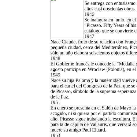
Se entrega con entusiasmo a 
años casi doscientas obras.
1946
Se inaugura en junio, en 
"Picasso. Fifty Years of his
catálogo que se convierte en
1947
Nace Claude, fruto de su relación con François
pequeña ciudad, cerca del Mediterráneo, Picas
sólo un año elabora seiscientos objetos diferent
1948
El Gobierno francés le concede la "Medalla 
agosto participa en Wroclaw (Polonia), en el 
1949
Nace su hija Paloma y la maternidad vuelve a
para el cartel del Congreso de la Paz, que se 
de Picasso, símbolo de la suprema esperanza
de la Paz.
1951
En enero se presenta en el Salón de Mayo la
acogido, ni si quiera por el partido comunis
año. Picasso sigue trabajando la escultura. En
para la de capilla de Vallauris, que versará 
muere su amigo Paul Eluard.
1953