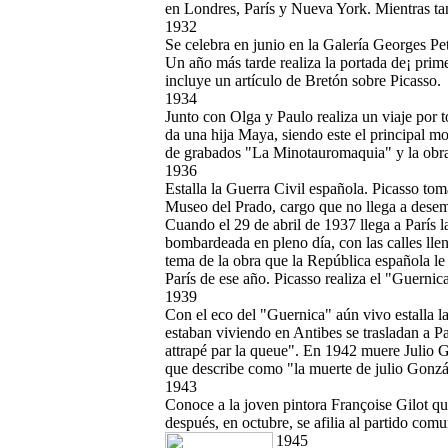
en Londres, París y Nueva York. Mientras tan
1932
Se celebra en junio en la Galería Georges Pe
Un año más tarde realiza la portada de¡ prim
incluye un artículo de Bretón sobre Picasso.
1934
Junto con Olga y Paulo realiza un viaje por
da una hija Maya, siendo este el principal mo
de grabados "La Minotauromaquia" y la obr
1936
Estalla la Guerra Civil española. Picasso tom
Museo del Prado, cargo que no llega a dese
Cuando el 29 de abril de 1937 llega a París 
bombardeada en pleno día, con las calles llen
tema de la obra que la República española le
París de ese año. Picasso realiza el "Guernic
1939
Con el eco del "Guernica" aún vivo estalla
estaban viviendo en Antibes se trasladan a Pa
attrapé par la queue". En 1942 muere Julio G
que describe como "la muerte de julio Gonzá
1943
Conoce a la joven pintora Françoise Gilot q
después, en octubre, se afilia al partido comu
1945