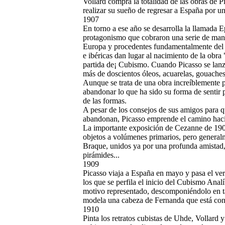
Vollard compra la totalidad de las obras de P
realizar su sueño de regresar a España por u
1907
En torno a ese año se desarrolla la llamada E
protagonismo que cobraron una serie de mani
Europa y procedentes fundamentalmente del Á
e ibéricas dan lugar al nacimiento de la obr
partida de¡ Cubismo. Cuando Picasso se lanz
más de doscientos óleos, acuarelas, gouaches
Aunque se trata de una obra increíblemente p
abandonar lo que ha sido su forma de sentir p
de las formas.
A pesar de los consejos de sus amigos para qu
abandonan, Picasso emprende el camino hacia 
La importante exposición de Cezanne de 1907
objetos a volúmenes primarios, pero generalme
Braque, unidos ya por una profunda amistad, 
pirámides...
1909
Picasso viaja a España en mayo y pasa el ver
los que se perfila el inicio del Cubismo Analí
motivo representado, descomponiéndolo en t
modela una cabeza de Fernanda que está cons
1910
Pinta los retratos cubistas de Uhde, Vollard