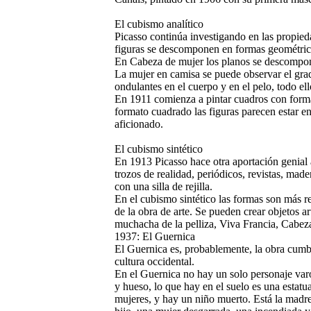
El cubismo analítico
Picasso continúa investigando en las propied
figuras se descomponen en formas geométric
En Cabeza de mujer los planos se descomponen
La mujer en camisa se puede observar el grado
ondulantes en el cuerpo y en el pelo, todo el
En 1911 comienza a pintar cuadros con form
formato cuadrado las figuras parecen estar en 
aficionado.
El cubismo sintético
En 1913 Picasso hace otra aportación genial a
trozos de realidad, periódicos, revistas, mad
con una silla de rejilla.
En el cubismo sintético las formas son más r
de la obra de arte. Se pueden crear objetos ar
muchacha de la pelliza, Viva Francia, Cabez
1937: El Guernica
El Guernica es, probablemente, la obra cumbre
cultura
occidental.
En el Guernica no hay un solo personaje var
y hueso, lo que hay en el suelo es una estatua
mujeres, y hay un niño muerto. Está la madr