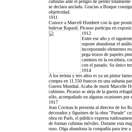
cubismo ante el peligro de perder totalmente el
se declara anclada. Gracias a Braque consigu
objetividad.
1911
Conoce a Marcell Humbert con la que pronto i
bulevar Rapasil. Picasso participa en exposi
1912
Entre ese año y el siguient
supone abandonar el análisi
incorporando elementos rea
pega trozos de papeles pin
caminos en la escultura, c
con el pasado. Su único te
1914
A los treinta y tres años es ya un pintor fam
compra en 11.550 francos en una subasta pari
Guerra Mundial. Acaba de morir Marcelle Hum
cubismo. Picasso se aleja de la guerra refugi
sólo, acompañado en algunas ocasiones por e
1917
Jean Cocteau le presenta al director de los B
decorados y figurines de la obra "Parade" c
obra en París, el público expresa ruidosament
de formas cubistas móviles. Durante esta eta
ruso. Olga abandona la compañía para irse a v