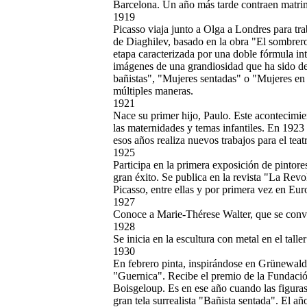
Barcelona. Un año más tarde contraen matri
1919
Picasso viaja junto a Olga a Londres para tra
de Diaghilev, basado en la obra "El sombrer
etapa caracterizada por una doble fórmula int
imágenes de una grandiosidad que ha sido def
bañistas", "Mujeres sentadas" o "Mujeres en 
múltiples maneras.
1921
Nace su primer hijo, Paulo. Este acontecimi
las maternidades y temas infantiles. En 1923
esos años realiza nuevos trabajos para el teat
1925
Participa en la primera exposición de pintores
gran éxito.
Se publica en la revista "La Revol
Picasso, entre ellas y por primera vez en Eu
1927
Conoce a Marie-Thérese Walter, que se conv
1928
Se inicia en la escultura con metal en el talle
1930
En febrero pinta, inspirándose en Grünewald,
"Guernica". Recibe el premio de la Fundació
Boisgeloup. Es en ese año cuando las figuras
gran tela surrealista "Bañista sentada". El a