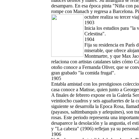
matices densos y mates. Su amargura se refle
desamparo. En esa época pinta "Niña con pa
rompe con Manach y regresa a Barcelona. P
octubre realiza su tercer v
1903
Inicia los estudios para "la
Celestina".
1904
Fija su residencia en París 
miserable, que ofrece alojam
Montmartre, y que Max Jaco
relaciona con artistas catalanes tales cómo 
otoño conoce a Fernanda Oliver, que se conv
gran grabado "la comida frugal".
1905
Entabla amistad con los prestigiosos colecci
casa conoce a Matisse, quien junto a Georges 
A finales de febrero expone en la Galería Se
veintiocho cuadros y seis aguafuertes de la c
siguiente se desarrolla la Epoca Rosa, llama
(payasos, saltimbanquis y arlequines), son tr
rosas. Este periodo representa una important
desaparece la desolación y la angustia, el es
y "La cabeza" (1906) reflejan ya su persona
1906