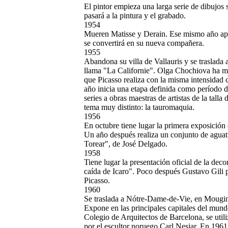
El pintor empieza una larga serie de dibujos
pasará a la pintura y el grabado.
1954
Mueren Matisse y Derain. Ese mismo año apa
se convertirá en su nueva compañera.
1955
Abandona su villa de Vallauris y se traslada
llama "La Californie". Olga Chochiova ha mu
que Picasso realiza con la misma intensidad 
año inicia una etapa definida como período d
series a obras maestras de artistas de la tal
tema muy distinto: la tauromaquia.
1956
En octubre tiene lugar la primera exposición
Un año después realiza un conjunto de aguati
Torear", de José Delgado.
1958
Tiene lugar la presentación oficial de la d
caída de Icaro". Poco después Gustavo Gili
Picasso.
1960
Se traslada a Nótre-Dame-de-Vie, en Mougins
Expone en las principales capitales del mund
Colegio de Arquitectos de Barcelona, se util
por el escultor noruego Carl Nesjar. En 196