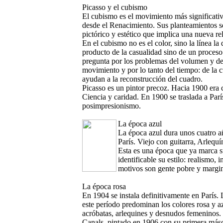
Picasso y el cubismo
El cubismo es el movimiento más significativo
desde el Renacimiento. Sus planteamientos so
pictórico y estético que implica una nueva rel
En el cubismo no es el color, sino la línea l
producto de la casualidad sino de un proceso
pregunta por los problemas del volumen y del
movimiento y por lo tanto del tiempo: de la c
ayudan a la reconstrucción del cuadro.
Picasso es un pintor precoz. Hacia 1900 era c
Ciencia y caridad. En 1900 se traslada a París
posimpresionismo.
La época azul
La época azul dura unos cuatro a
París. Viejo con guitarra, Arlequí
Esta es una época que ya marca s
identificable su estilo: realismo,
motivos son gente pobre y marginal
La época rosa
En 1904 se instala definitivamente en París.
este período predominan los colores rosa y a
acróbatas, arlequines y desnudos femeninos. 
Canals, pintado en 1906 con su primera másca