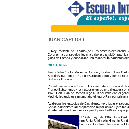
JUAN CARLOS I
El Rey Paciente de España (de 1975 hasta la actualidad), 
Corona, ha conseguido llevar a cabo la transición pacífica
golpe de Estado y consolidar una Monarquía parlamentari
BIOGRAFÍA
Juan Carlos Víctor María de Borbón y Borbón, Juan Carlo
Borbón y Battenberg -Conde Barcelona, hijo y heredero de
Borbón y Orleans.
Cuando nació Juan Carlos I, España estaba sumida de lleno 
Franco Bahamonde y la instauración de una dictadura en 
1948, Don Juan de Borbón llegó a un acuerdo con el genera
Madrid, llegando ese mismo año el futuro Rey por primera 
Acabados los estudios de Bachillerato tuvo lugar el seg
Carlos comenzara su preparación militar en los Ejércitos de
el Jefe del Estado español se produjo en 1960 en la que pl
El 14 de mayo de 1962, Juan Carlos
con Sofía Schleswig Holstein Sonde
ha tenido tres hijos: las infantas El