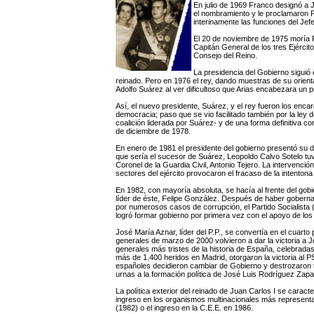
En julio de 1969 Franco designó a J
el nombramiento y le proclamaron 
interinamente las funciones del Jef
El 20 de noviembre de 1975 moría 
Capitán General de los tres Ejérci
Consejo del Reino.
La presidencia del Gobierno sigui
reinado. Pero en 1976 el rey, dando muestras de su orient
Adolfo Suárez al ver dificultoso que Arias encabezara un p
Así, el nuevo presidente, Suárez, y el rey fueron los encarga
democracia; paso que se vio facilitado también por la ley d
coalición liderada por Suárez- y de una forma definitiva c
de diciembre de 1978.
En enero de 1981 el presidente del gobierno presentó su d
que sería el sucesor de Suárez, Leopoldo Calvo Sotelo tuv
Coronel de la Guardia Civil, Antonio Tejero. La intervenci
sectores del ejército provocaron el fracaso de la intentona 
En 1982, con mayoría absoluta, se hacía al frente del go
líder de éste, Felipe González. Después de haber gobernad
por numerosos casos de corrupción, el Partido Socialista (
logró formar gobierno por primera vez con el apoyo de los 
José María Aznar, líder del P.P., se convertía en el cuart
generales de marzo de 2000 volvieron a dar la victoria a
generales más tristes de la historia de España, celebrada
más de 1.400 heridos en Madrid, otorgaron la victoria al 
españoles decidieron cambiar de Gobierno y destrozaron t
urnas a la formación política de José Luis Rodríguez Zap
La política exterior del reinado de Juan Carlos I se caract
ingreso en los organismos multinacionales más represent
(1982) o el ingreso en la C.E.E. en 1986.