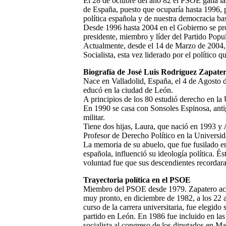
El 28 de octubre del año 82 el PSOE gana las
de España, puesto que ocuparía hasta 1996, p
política española y de nuestra democracia b
Desde 1996 hasta 2004 en el Gobierno se pro
presidente, miembro y líder del Partido Popul
Actualmente, desde el 14 de Marzo de 2004, 
Socialista, esta vez liderado por el político
Biografía de José Luis Rodríguez Zapate
Nace en Valladolid, España, el 4 de Agosto d
educó en la ciudad de León.
A principios de los 80 estudió derecho en la
En 1990 se casa con Sonsoles Espinosa, anti
militar.
Tiene dos hijas, Laura, que nació en 1993 y 
Profesor de Derecho Político en la Universi
La memoria de su abuelo, que fue fusilado en
española, influenció su ideología política. É
voluntad fue que sus descendientes recordara
Trayectoria política en el PSOE
Miembro del PSOE desde 1979. Zapatero acu
muy pronto, en diciembre de 1982, a los 22 a
curso de la carrera universitaria, fue elegido 
partido en León. En 1986 fue incluido en las 
socialista al congreso de los diputados en 