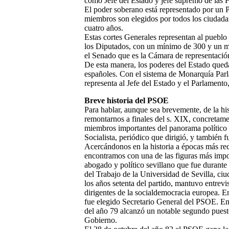
como Jefe del Estado y jefe supremo de las 
El poder soberano está representado por un 
miembros son elegidos por todos los ciuda
cuatro años.
Estas cortes Generales representan al pueblo
los Diputados, con un mínimo de 300 y un má
el Senado que es la Cámara de representación 
De esta manera, los poderes del Estado qued
españoles. Con el sistema de Monarquía Parl
representa al Jefe del Estado y el Parlamento
Breve historia del PSOE
Para hablar, aunque sea brevemente, de la his
remontarnos a finales del s. XIX, concretame
miembros importantes del panorama político 
Socialista, periódico que dirigió, y tambié
Acercándonos en la historia a épocas más rec
encontramos con una de las figuras más impo
abogado y político sevillano que fue durante
del Trabajo de la Universidad de Sevilla, ciu
los años setenta del partido, mantuvo entrevi
dirigentes de la socialdemocracia europea. E
fue elegido Secretario General del PSOE. En
del año 79 alcanzó un notable segundo puesto
Gobierno.