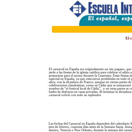
El 
El carnaval en España era originalmente un rito pagano, que
tarde a las fiestas de la iglesia católica para celebrar el adiós 
prepararse para el ayuno durante la Cuaresma. Estas fiestas t
especial en España, ya que estuvieron prohibidas en todo el p
años, con la dictadura de Franco, aunque en ciertas partes d
celebraciones clandestinas, como en Cádiz que se enmascaró l
nombre de “el festival local de Cádiz”, y en otras partes se c
bailes de disfraces en casas privadas. Al terminar la dictadura
carnaval volvió con todo su esplendor.
Las fechas del Carnaval en España dependen del calendario l
mes de febrero, cuarenta días antes de la Semana Santa. Aunqu
Janeiro, Venecia o New Orleans, durante la semana del carnaval