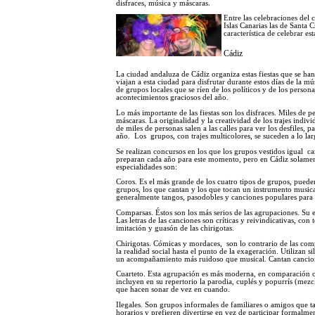
disfraces, música y máscaras.
Entre las celebraciones del 
Islas Canarias las de Santa
característica de celebrar est
Cádiz
La ciudad andaluza de Cádiz organiza estas fiestas que se han
viajan a esta ciudad para disfrutar durante estos días de la m
de grupos locales que se ríen de los políticos y de los person
acontecimientos graciosos del año.
Lo más importante de las fiestas son los disfraces. Miles de p
máscaras. La originalidad y la creatividad de los trajes indiv
de miles de personas salen a las calles para ver los desfiles, p
año. Los grupos, con trajes multicolores, se suceden a lo larg
Se realizan concursos en los que los grupos vestidos igual ca
preparan cada año para este momento, pero en Cádiz solamente
especialidades son:
Coros. Es el más grande de los cuatro tipos de grupos, pueden
grupos, los que cantan y los que tocan un instrumento musical
generalmente tangos, pasodobles y canciones populares para h
Comparsas. Éstos son los más serios de las agrupaciones. Su
Las letras de las canciones son críticas y reivindicativas, c
imitación y guasón de las chirigotas.
Chirigotas. Cómicas y mordaces, son lo contrario de las comp
la realidad social hasta el punto de la exageración. Utilizan 
un acompañamiento más ruidoso que musical. Cantan canciones
Cuarteto. Esta agrupación es más moderna, en comparación con
incluyen en su repertorio la parodia, cuplés y popurrís (mezc
que hacen sonar de vez en cuando.
Ilegales. Son grupos informales de familiares o amigos que ta
horarios y prefieren divertirse en vez de participar formalme