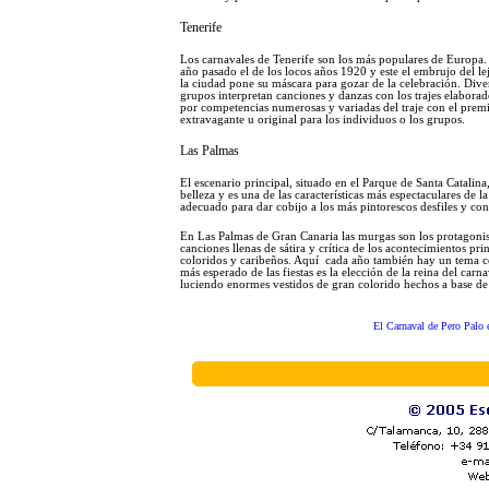
Tenerife
Los carnavales de Tenerife son los más populares de Europa. 
año pasado el de los locos años 1920 y este el embrujo del l
la ciudad pone su máscara para gozar de la celebración. Diver
grupos interpretan canciones y danzas con los trajes elaborados
por competencias numerosas y variadas del traje con el prem
extravagante u original para los individuos o los grupos.
Las Palmas
El escenario principal, situado en el Parque de Santa Catali
belleza y es una de las características más espectaculares de l
adecuado para dar cobijo a los más pintorescos desfiles y con
En Las Palmas de Gran Canaria las murgas son los protagonista
canciones llenas de sátira y crítica de los acontecimientos p
coloridos y caribeños. Aquí cada año también hay un tema co
más esperado de las fiestas es la elección de la reina del car
luciendo enormes vestidos de gran colorido hechos a base de le
El Carnaval de Pero Palo 