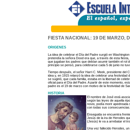
FIESTA NACIONAL: 19 DE MARZO, 
ORIGENES
La idea de celebrar el Día del Padre surgió en Washingto
pretendía la señora Dood era que, a través de esta fiesta, 
que jugaban los padres que debían asumir también el rol d
principio se pensó, para celebrarse cada 5 de junio no tu
Tiempo después, el señor Harri C. Meek, presidente del C
idea y, en 1915 relanzó la idea de celebrar una festividad
se sugirió, que cada familia, estaba en la libertad de cele
oficial para el Día del Padre. A partir de este momento, es
padre es el 19 de marzo con motivo de la festividad de Sa
HISTORIA
El nombre de José está asociad
según las leyes de aquella ép
novio, podía morir apedreada s
con todas sus consecuencias
Enseguida se encuentra frente 
Jesús de la ira de Herodes qu
(Jesús) le va a arrebatar el tr
Una vez fallecido Herodes, un 