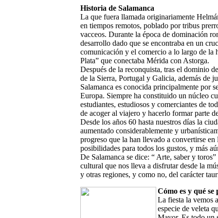
Historia de Salamanca
La que fuera llamada originariamente Helmán
en tiempos remotos, poblado por tribus prer
vacceos. Durante la época de dominación ro
desarrollo dado que se encontraba en un cru
comunicación y el comercio a lo largo de la h
Plata” que conectaba Mérida con Astorga.
Después de la reconquista, tras el dominio de
de la Sierra, Portugal y Galicia, además de ju
Salamanca es conocida principalmente por se
Europa. Siempre ha constituido un núcleo cul
estudiantes, estudiosos y comerciantes de to
de acoger al viajero y hacerlo formar parte de
Desde los años 60 hasta nuestros días la ci
aumentado considerablemente y urbanísticam
progreso que la han llevado a convertirse en l
posibilidades para todos los gustos, y más aún
De Salamanca se dice: “ Arte, saber y toros” 
cultural que nos lleva a disfrutar desde la m
y otras regiones, y como no, del carácter tauri
Cómo es y qué se p
La fiesta la vemos 
especie de veleta q
Mayor. Es todo un 