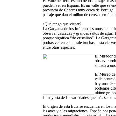
El Valle del Jerte es uno de los paisajes más
pueden ver en España. Es un valle que se en
provincia de Cáceres muy cerca de Portugal
paisaje que dan el millón de cerezos en flor, 
¿Qué tengo que visitar?
La Garganta de los Infiernos es unos de los lu
observar cascadas y grandes saltos de agua. E
porque significa “río cristalino”. La Gargant
podrás ver en ella desde truchas hasta ciervo
entre otras especies.
El Mirador d
observar todo
situada a un
El Museo de l
valle centrad
hay unas 200
podemos difer
último grupo
la mayoría de las variedades que más se con
El origen de esta fruta se encuentra en los 
las aves y a las migraciones. España por per
productores mundiales de este manjar. La cer