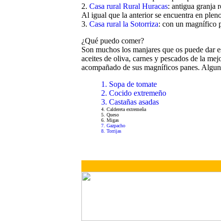
2.
Casa rural Rural Huracas
: antigua granja r
Al igual que la anterior se encuentra en pleno
3.
Casa rural la Sotorriza
: con un magnífico 
¿Qué puedo comer?
Son muchos los manjares que os puede dar es
aceites de oliva, carnes y pescados de la mejo
acompañado de sus magníficos panes. Algunos
1. Sopa de tomate
2. Cocido extremeño
3. Castañas asadas
4. Caldereta extremeña
5. Queso
6. Migas
7. Gazpacho
8. Torrijas