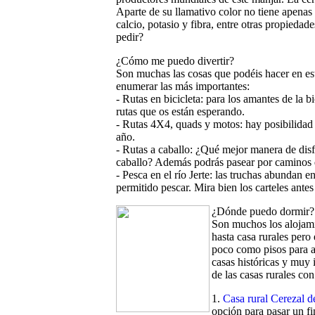
Aparte de su llamativo color no tiene apenas c
calcio, potasio y fibra, entre otras propiedad
pedir?
¿Cómo me puedo divertir?
Son muchas las cosas que podéis hacer en es
enumerar las más importantes:
- Rutas en bicicleta: para los amantes de la 
rutas que os están esperando.
- Rutas 4X4, quads y motos: hay posibilidad 
año.
- Rutas a caballo: ¿Qué mejor manera de disf
caballo? Además podrás pasear por caminos 
- Pesca en el río Jerte: las truchas abundan 
permitido pescar. Mira bien los carteles ante
¿Dónde puedo dormir?
Son muchos los alojami
hasta casa rurales pero
poco como pisos para a
casas históricas y muy 
de las casas rurales c
1.
Casa rural Cerezal d
opción para pasar un f