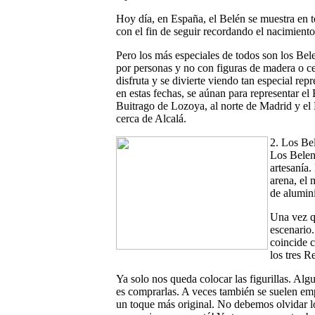
Hoy día, en España, el Belén se muestra en to
con el fin de seguir recordando el nacimiento
Pero los más especiales de todos son los Bele
por personas y no con figuras de madera o c
disfruta y se divierte viendo tan especial re
en estas fechas, se aúnan para representar e
Buitrago de Lozoya, al norte de Madrid y el 
cerca de Alcalá.
2. Los Bel
Los Belene
artesanía.
arena, el 
de alumini
Una vez q
escenario.
coincide c
los tres R
Ya solo nos queda colocar las figurillas. Al
es comprarlas. A veces también se suelen emp
un toque más original. No debemos olvidar lo