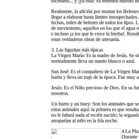
escenario... y ¡ya está! Ya tenemos nuestro 
Realmente, la afición por montar los Belenes
llegar a elaborar hasta límites insospechados.
fechas, miles de belenes de todos los tipos.
de movimiento, aquellos en los que el agua re
e incluso ¡a los que le crece la hierba!. Resu
estas verdaderas obras de artesanía.
3. Las figuritas más típicas
La Virgen María: Es la madre de Jesús. Se sit
normalmente lleva un manto blanco o azul.
San José: Es el compañero de La Virgen María
barba y lleva un traje de la época. Fue muy 
Jesús: Es el Niño precioso de Dios. En su fut
nosotros.
Un burro y un buey: Son los animales que se 
estos animales aquí: la primera es que result
no le faltará nada al recién nacido; la segun
arroparían al niño en la fría noche.
4.La Pla
Durante 