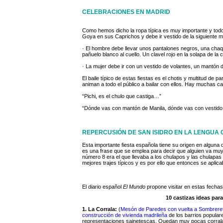
CELEBRACIONES EN MADRID
Como hemos dicho la ropa típica es muy importante y todo e
Goya en sus Caprichos y debe ir vestido de la siguiente 
· El hombre debe llevar unos pantalones negros, una chaq
pañuelo blanco al cuello. Un clavel rojo en la solapa de la c
· La mujer debe ir con un vestido de volantes, un mantón d
El baile típico de estas fiestas es el chotis y multitud de p
animan a todo el público a bailar con ellos. Hay muchas c
“Pichi, es el chulo que castiga…”
“Dónde vas con mantón de Manila, dónde vas con vestid
REPERCUSIÓN DE SAN ISIDRO EN LA LENGUA
Esta importante fiesta española tiene su origen en alguna
es una frase que se emplea para decir que alguien va muy b
número 8 era el que llevaba a los chulapos y las chulapas
mejores trajes típicos y es por ello que entonces se aplica
El diario español
El Mundo
propone visitar en estas fechas.
10 castizas ideas para
1. La Corrala:
(
Mesón de Paredes con vuelta a Sombrere
construcción de vivienda madrileña
de los barrios populare
representaciones sainetescas. Quedan muy pocas corral