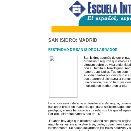
SAN ISIDRO: MADRID
FESTIVIDAD DE SAN ISIDRO LABRADOR
San Isidro, además de ser el patr
cronistas aseguran que vivió a ca
circulan sobre su vida e identid
con su familia a Torrelaguna. Añ
hacerse agricultor. Fue en este 
su vida cambia por completo y s
que trajeron el bien para la com
una ocasión, que no tuvo suficien
metiendo un puchero en la olla.
En otra ocasión, durante un terrible año de sequía, temien
haciendo brotar un manantial que daba suficiente agua co
prodigios, el más famoso de sus milagros fue que el agua 
Por ello, Isidro fue canonizado en 1622.
Cuando hay algo que celebrar, Madrid recupera su original e
madrileños les encanta divertirse, bailar, comer bien, cant
intensamente. Se sacan del armario los trajes castizos y se