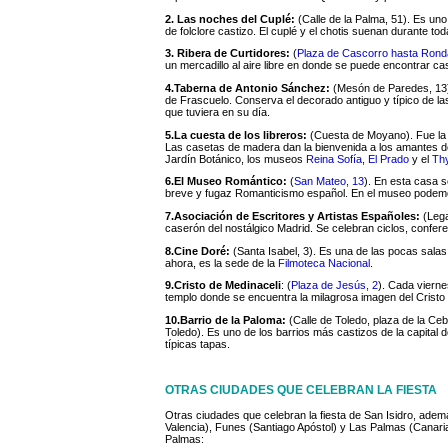
2. Las noches del Cuplé:
(Calle de la Palma, 51). Es un
de folclore castizo. El cuplé y el chotis suenan durante tod
3. Ribera de Curtidores:
(
Plaza de Cascorro hasta Rond
un mercadillo al aire libre en donde se puede encontrar ca
4.Taberna de Antonio Sánchez:
(Mesón de Paredes, 13).
de Frascuelo. Conserva el decorado antiguo y típico de las t
que tuviera en su día.
5.La cuesta de los libreros:
(Cuesta de Moyano). Fue la p
Las casetas de madera dan la bienvenida a los amantes de 
Jardín Botánico, los museos
Reina Sofía
,
El Prado
y el
Th
6.El Museo Romántico:
(
San Mateo, 13
). En esta casa s
breve y fugaz Romanticismo español. En el museo podemos
7.Asociación de Escritores y Artistas Españoles:
(Lega
caserón del nostálgico Madrid. Se celebran ciclos, conferen
8.Cine Doré:
(Santa Isabel, 3). Es una de las pocas salas 
ahora, es la sede de la
Filmoteca Nacional
.
9.Cristo de Medinaceli
: (
Plaza de Jesús, 2
). Cada vierne
templo donde se encuentra la milagrosa imagen del Cristo d
10.Barrio de la Paloma:
(Calle de Toledo, plaza de la C
Toledo). Es uno de los barrios más castizos de la capital 
típicas tapas.
OTRAS CIUDADES QUE CELEBRAN LA FIESTA
Otras ciudades que celebran la fiesta de San Isidro, ademá
Valencia), Funes (Santiago Apóstol) y Las Palmas (Canaria
Palmas: