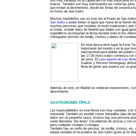
son muy variadas en la capital pero lo más importante es l
teatros. También son muy interesantes las romerías junto
que invitan al divertimento, desde las ferias de cerámica 
en honor de San Isidro.
Muchos madrileños van en este día al Prado de San Isidro p
San Isidro
y poder beber el agua que mana de la fuente del
muchas personas que vestidas al modo tradicional y que
el chotis, el baile típico de Madrid que bailan con igual g
organilleros acompañan la fiesta durante todo el día. Adem
chiringuitos pinchos de tortilla, chorizo y platos de comida
En esta época tiene lugar la Feria Ta
importante del mundo y en la que tore
internacional para deleite del público
las 17,00 (hora solar) comienza con el
de toros. El
coso taurino de Las Vent
Gadner y Hernest Hemingway disfruta
llena de gente que espera ver un gran
Además de esto, en Madrid se celebran exposiciones, conci
aburrimiento.
GASTRONOMÍA TÍPICA
Las especialidades en esta fiesta son muy variadas. Los 
manantial. También es posible comer barquillos (tipo de 
dulce (en un pequeño vaso). Incluso hay una persona que v
santo llamadas “las listas” (recubiertas de azúcar y con un
para cualquier chulapo o chulapa.
También hay un sinfín de pinchos: de tortilla, chorizo, etc.
patata sentado en la pradera de San Isidro (junto al río Ma