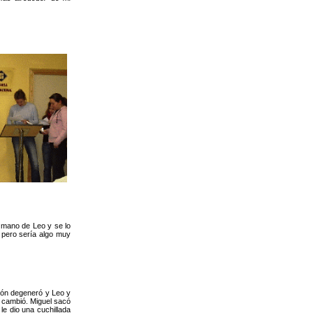
a mano de Leo y se lo
n pero sería algo muy
ión degeneró y Leo y
e cambió. Miguel sacó
le dio una cuchillada