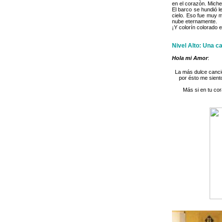
en el corazón. Miche
El barco se hundió l
cielo. Eso fue muy m
nube eternamente.
¡Y colorín colorado 
Nivel Alto: Una c
Hola mi Amor
:
La más dulce canción
por ésto me sient
Más si en tu cor