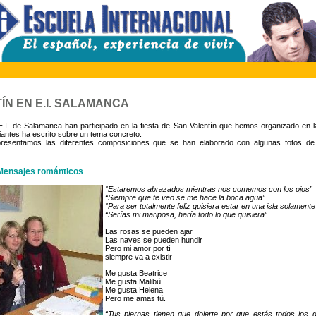
ÍN EN E.I. SALAMANCA
E.I. de Salamanca han participado en la fiesta de San Valentín que hemos organizado en l
antes ha escrito sobre un tema concreto.
presentamos las diferentes composiciones que se han elaborado con algunas fotos 
 Mensajes románticos
“Estaremos abrazados mientras nos comemos con los ojos”
“Siempre que te veo se me hace la boca agua”
“Para ser totalmente feliz quisiera estar en una isla solamente
“Serías mi mariposa, haría todo lo que quisiera”
Las rosas se pueden ajar
Las naves se pueden hundir
Pero mi amor por tí
siempre va a existir
Me gusta Beatrice
Me gusta Malibú
Me gusta Helena
Pero me amas tú.
“Tus piernas tienen que dolerte por que estás todos los 