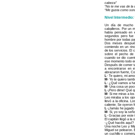
cabeza”
“No te me vas de la
“Me gusta como son
Nivel Intermedio:
Un día de mucho ca
caballeros. Por un m
había pensado en es
segundos pero fue 
hombre por todas part
Dos meses después,
comiendo en un rinc
de los servicios. El 
sobre el pecho de 
cuando se dio cuent
ese momento todo er
Después de comer ta
a encontrarse en e
abrazaron fuerte, Co
L
- Te quiero, mi amo
M
- Yo te quiero tamb
L
- ¿Qué vamos a hace
M
- Una cosa un poco
L
-¡Pero dime! Qué q
M
- Si me miras a los
Leo miraba a los ojo
llevó a la oficina. 
caliente. Se oyeron 
L
-¡Jamás he jugado 
M
- Si, yo soy la señ
L
- Gracias por este 
El capitán llegó a la o
-¿Qué hacéis aquí? ¡E
Una noche Leo y Mig
Miguel se pelearon. 
un cuchillo y comenz