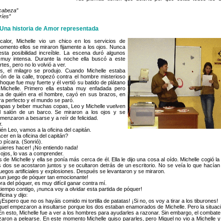
 cabeza”
ríes”
 Una historia de Amor representada
lor, Michelle vio un chico en los servicios de
omento ellos se miraron fijamente a los ojos. Nunca
ta posibilidad increíble. La escena duró algunos
muy intensa. Durante la noche ella buscó a este
es, pero no lo volvió a ver.
 el milagro se produjo. Cuando Michelle estaba
ón de la calle, tropezó contra el hombre misterioso
choque fue muy fuerte y él vertió su batido de plátano
Michelle. Primero ella estaba muy enfadada pero
a de quién era el hombre, cayó en sus brazos, en
a perfecto y el mundo se paró.
pas y beber muchas copas, Leo y Michelle vuelven
l salón de un barco. Se miraron a los ojos y se
menzaron a besarse y a reír de felicidad.
r.
ién Leo, vamos a la oficina del capitán.
r en la oficina del capitán?
 pícara. (Sonrió).
uieres hacer! ¡No entiendo nada!
 ojos, lo vas a comprender.
s de Michelle y ella se ponía más cerca de él. Ella le dijo una cosa al oído. Michelle cogió l
Los dos se acostaron juntos y se ocultaron detrás de un escritorio. No se veía lo que hacía
fuegos artificiales y explosiones. Después se levantaron y se miraron.
un juego de póquer tan emocionante!
ora del póquer, es muy difícil ganar contra mí.
tiempo contigo, ¡nunca voy a olvidar esta partida de póquer!
ficina y dijo:
spero que no os hayáis comido mi tortilla de patatas! ¡Si no, os voy a tirar a los tiburones!
uel empezaron a insultarse porque los dos estaban enamorados de Michelle. Pero la situac
En esto, Michelle fue a ver a los hombres para ayudarles a razonar. Sin embargo, el combat
aron a pelearse. En este momento Michelle quiso pararles, pero Miguel no vio a Michelle y 