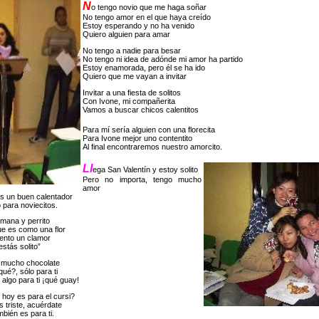
N
o tengo novio que me haga soñar
No tengo amor en el que haya creído
Estoy esperando y no ha venido
Quiero alguien para amar
No tengo a nadie para besar
No tengo ni idea de adónde mi amor ha partido
Estoy enamorada, pero él se ha ido
Quiero que me vayan a invitar
Invitar a una fiesta de solitos
Con Ivone, mi compañerita
Vamos a buscar chicos calentitos
Para mí sería alguien con una florecita
Para Ivone mejor uno contentito
Al final encontraremos nuestro amorcito.
Ll
ega San Valentín y estoy solito
Pero no importa, tengo mucho
amor
s un buen calentador
 para noviecitos.
mana y perrito
e es como una flor
iento un clamor
stás solito”
 mucho chocolate
ué?, sólo para ti
 algo para ti ¡qué guay!
hoy es para el cursi?
 triste, acuérdate
bién es para ti.