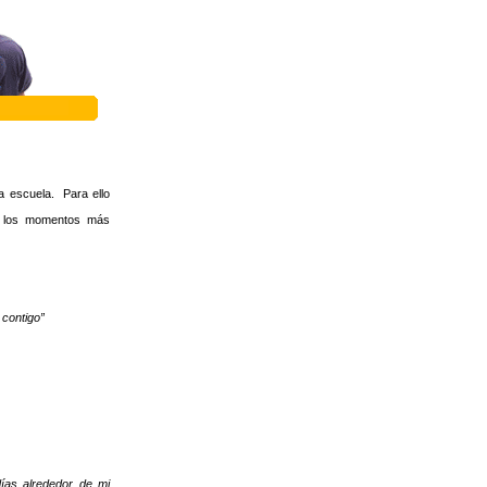
a escuela. Para ello
de los momentos más
 contigo”
días alrededor de mi