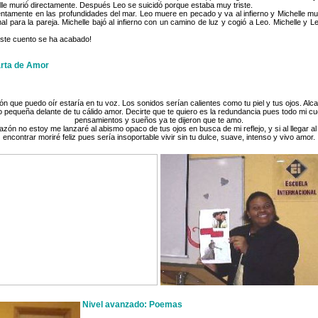
lle murió directamente. Después Leo se suicidó porque estaba muy triste.
entamente en las profundidades del mar. Leo muere en pecado y va al infierno y Michelle mu
al para la pareja. Michelle bajó al infierno con un camino de luz y cogió a Leo. Michelle y L
este cuento se ha acabado!
arta de Amor
 que puedo oír estaría en tu voz. Los sonidos serían calientes como tu piel y tus ojos. Alcan
o pequeña delante de tu cálido amor. Decirte que te quiero es la redundancia pues todo mi cu
pensamientos y sueños ya te dijeron que te amo.
azón no estoy me lanzaré al abismo opaco de tus ojos en busca de mi reflejo, y si al llegar al 
encontrar moriré feliz pues sería insoportable vivir sin tu dulce, suave, intenso y vivo amor.
Nivel avanzado: Poemas