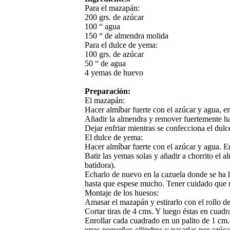
Para el mazapán:
200 grs. de azúcar
100 “ agua
150 “ de almendra molida
Para el dulce de yema:
100 grs. de azúcar
50 “ de agua
4 yemas de huevo
Preparación:
El mazapán:
Hacer almíbar fuerte con el azúcar y agua, en
Añadir la almendra y remover fuertemente ha
Dejar enfriar mientras se confecciona el dul
El dulce de yema:
Hacer almíbar fuerte con el azúcar y agua. E
Batir las yemas solas y añadir a chorrito el 
batidora).
Echarlo de nuevo en la cazuela donde se ha 
hasta que espese mucho. Tener cuidado que no
Montaje de los huesos:
Amasar el mazapán y estirarlo con el rollo d
Cortar tiras de 4 cms. Y luego éstas en cuadr
Enrollar cada cuadrado en un palito de 1 cm.
unos pequeños cilindros y pasarlas por azúca