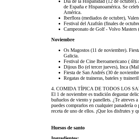
Día de la Hispanidad (12 de octubre). 
de España e Hispanoamérica. Se celebr
América.
Iberflora (mediados de octubre), Valen
Festival del Azafrán (finales de octub
Campeonato de Golf - Volvo Masters (f
Noviembre
Os Magostos (11 de noviembre). Fiestas
Galicia.
Festival de Cine Iberoamericano ( últ
Dijous Bo (el tercer jueves), Inca (Mall
Fiesta de San Andrés (30 de noviembre
Regatas de traineras, bateles y traineril
4. COMIDA TÍPICA DE TODOS LOS S
El 1 de noviembre es tradición degustar delic
buñuelos de viento y panellets. ¿Te atreves a
puedes comprarlos en cualquier panadería o pas
receta de uno de ellos. ¡Que los disfrutes y 
Huesos de santo
Ingredientes: