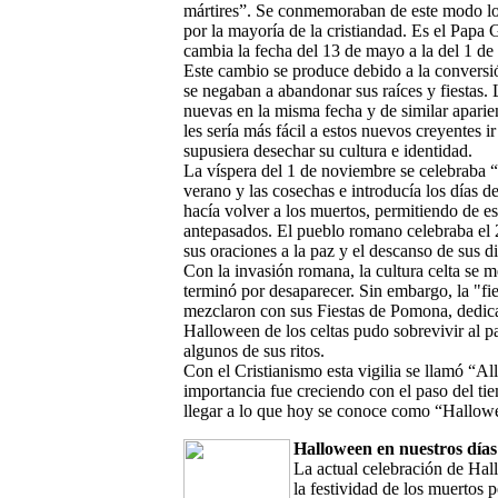
mártires”. Se conmemoraban de este modo l
por la mayoría de la cristiandad. Es el Papa 
cambia la fecha del 13 de mayo a la del 1 d
Este cambio se produce debido a la conversió
se negaban a abandonar sus raíces y fiestas. L
nuevas en la misma fecha y de similar aparien
les sería más fácil a estos nuevos creyentes 
supusiera desechar su cultura e identidad.
La víspera del 1 de noviembre se celebraba “
verano y las cosechas e introducía los días de
hacía volver a los muertos, permitiendo de e
antepasados. El pueblo romano celebraba el 2
sus oraciones a la paz y el descanso de sus di
Con la invasión romana, la cultura celta se me
terminó por desaparecer. Sin embargo, la "fi
mezclaron con sus Fiestas de Pomona, dedicadas
Halloween de los celtas pudo sobrevivir al p
algunos de sus ritos.
Con el Cristianismo esta vigilia se llamó “A
importancia fue creciendo con el paso del t
llegar a lo que hoy se conoce como “Hallow
Halloween en nuestros días
La actual celebración de Ha
la festividad de los muertos 