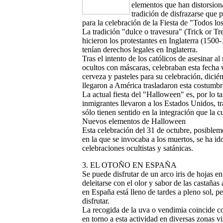
elementos que han distorsiona
tradición de disfrazarse que
para la celebración de la Fiesta de "Todos lo
La tradición "dulce o travesura" (Trick or Tr
hicieron los protestantes en Inglaterra (1500-
tenían derechos legales en Inglaterra.
Tras el intento de los católicos de asesinar a
ocultos con máscaras, celebraban esta fecha v
cerveza y pasteles para su celebración, dicié
llegaron a América trasladaron esta costumbre
La actual fiesta del "Halloween" es, por lo t
inmigrantes llevaron a los Estados Unidos, 
sólo tienen sentido en la integración que la c
Nuevos elementos de Halloween
Esta celebración del 31 de octubre, posibleme
en la que se invocaba a los muertos, se ha 
celebraciones ocultistas y satánicas.
3. EL OTOÑO EN ESPAÑA
Se puede disfrutar de un arco iris de hojas en
deleitarse con el olor y sabor de las castaña
en España está lleno de tardes a pleno sol, per
disfrutar.
La recogida de la uva o vendimia coincide c
en torno a esta actividad en diversas zonas v