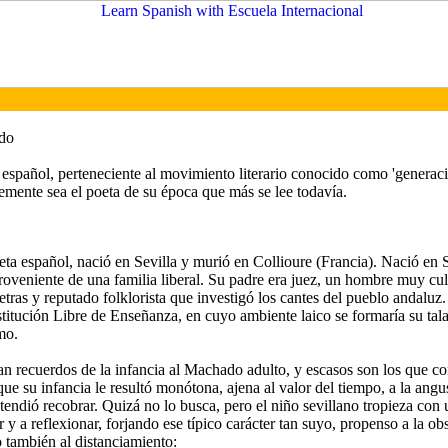
do
a español, perteneciente al movimiento literario conocido como 'generac
emente sea el poeta de su época que más se lee todavía.
ta español, nació en Sevilla y murió en Collioure (Francia). Nació en S
proveniente de una familia liberal. Su padre era juez, un hombre muy cu
etras y reputado folklorista que investigó los cantes del pueblo andaluz
titución Libre de Enseñanza, en cuyo ambiente laico se formaría su talan
mo.
n recuerdos de la infancia al Machado adulto, y escasos son los que c
que su infancia le resultó monótona, ajena al valor del tiempo, a la angu
endió recobrar. Quizá no lo busca, pero el niño sevillano tropieza con 
 y a reflexionar, forjando ese típico carácter tan suyo, propenso a la o
o también al distanciamiento: