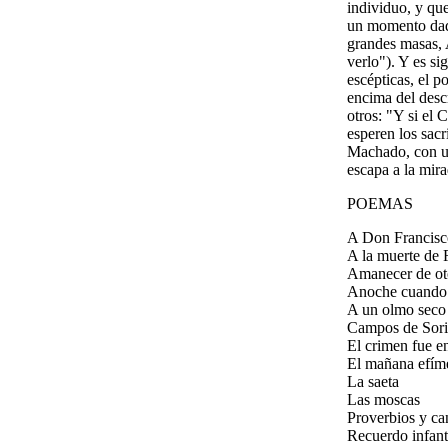
individuo, y qu
un momento dado,
grandes masas, 
verlo"). Y es si
escépticas, el p
encima del descr
otros: "Y si el
esperen los sacr
Machado, con un
escapa a la mira
POEMAS
A Don Francisco
A la muerte de
Amanecer de o
Anoche cuando
A un olmo seco
Campos de Sori
El crimen fue 
El mañana efím
La saeta
Las moscas
Proverbios y ca
Recuerdo infant