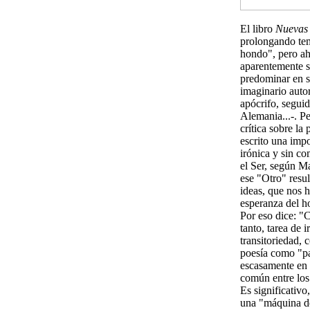
El libro
Nuevas 
prolongando tem
hondo", pero ah
aparentemente s
predominar en su
imaginario auto
apócrifo, segui
Alemania...-. P
crítica sobre la
escrito una imp
irónica y sin c
el Ser, según Ma
ese "Otro" resu
ideas, que nos h
esperanza del h
Por eso dice: "
tanto, tarea de 
transitoriedad, 
poesía como "pa
escasamente en e
común entre los 
Es significativo
una "máquina de