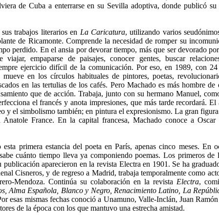
viera de Cuba a enterrarse en su Sevilla adoptiva, donde publicó s
sus trabajos literarios en
La Caricatura
, utilizando varios seudónimos
blante de Ricamonte. Comprende la necesidad de romper su incomunica
empo perdido. En el ansia por devorar tiempo, más que ser devorado por
e viajar, empaparse de paisajes, conocer gentes, buscar relacio
siempre ejercicio difícil de la comunicación. Por eso, en 1989, con 2
 mueve en los círculos habituales de pintores, poetas, revolucionar
cados en las tertulias de los cafés. Pero Machado es más hombre de
samiento que de acción. Trabaja, junto con su hermano Manuel, como
erfecciona el francés y anota impresiones, que más tarde recordará. El 
o y el simbolismo también; en pintura el expresionismo. La gran figura l
a Anatole France. En la capital francesa, Machado conoce a Oscar
esta primera estancia del poeta en París, apenas cinco meses. En oc
sabe cuánto tiempo lleva ya componiendo poemas. Los primeros de 
u publicación aparecieron en la revista Electra en 1901. Se ha graduado
denal Cisneros, y de regreso a Madrid, trabaja temporalmente como acto
ero-Mendoza. Continúa su colaboración en la revista
Electra
, com
os, Alma Española, Blanco y Negro, Renacimiento Latino, La Repúblic
Por esas mismas fechas conoció a Unamuno, Valle-Inclán, Juan Ramón
itores de la época con los que mantuvo una estrecha amistad.