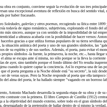
su obra en conjunto, conviene seguir la evolución de sus tres principale
resan una excepcional aventura de reflexión en busca del sentido vital,
da por haber fracasado.
bro
Soledades, galerías y otros poemas
, recogiendo su lírica entre 1899
sía todavía de signo romántico, subjetivista, explorando el fondo del a
to más sincero, aunque ya con sentido de la imposibilidad de tal empres
tenticidad a ultranza acabaría con la posibilidad de hacer versos: Anto
hacerlos gracias a que utiliza formas populares de su tierra sevillana 
 la situación anímica del poeta y uno de sus grandes símbolos, las "gale
nos de su espíritu y de sus sueños. Además, el poeta, para evitar el mon
 propios símbolos -la fuente, la primavera, la noche, etc.-, hasta llegar
el alma se escapa ante sí misma, no sólo porque se la lleva la corriente
as de ayer, sino también porque el fondo último del Yo resulta inaprens
jena cuando lo quiere captar la conciencia. Así lo expresa una de las po
n que el poeta pregunta a la Noche dónde está "su secreto", la raíz desd
 ser de veras suyas. Pero la Noche responde al poeta que ella tampoco l
do del alma del poeta, le ha hallado siempre "vagando en un borroso la
tento, Antonio Machado desarrolla la segunda etapa de su obra y de su 
ierto contraste con la primera. El libro
Campos de Castilla
(1912) centra
ga a la objetividad del mundo externo, sobre todo en el gran símbolo del
ta, desengañado de la pretensión de hallar dentro de sí mismo la verdad,