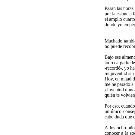
Pasan las horas 
por la estancia f
el amplio cuart
donde yo empec
Machado también
no puede recobr
Bajo ese almend
todo cargado de 
-recordé-, yo h
mi juventud sin
Hoy, en mitad d
me he parado a 
¿Juventud nunca
quién te volvier
Por eso, cuando 
un único consej
cabe duda que e
A los ocho años
conocer a la so