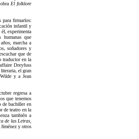
u obra
El folklore
 para firmarlos:
ción infantil y
 él, experimenta
nes humanas que
4 años, marcha a
ios, soñadores y
 escuchar que de
 traductor en la
affaire Dreyfuss
iteraria, el gran
 Wilde y a Jean
tubre regresa a
los que tenemos
 de bachiller en
r de teatro en la
ienza también a
a de las Letras,
 Jiménez y otros