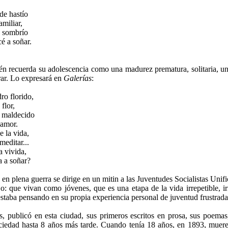
de hastío
amiliar,
o sombrío
é a soñar.
 recuerda su adolescencia como una madurez prematura, solitaria, u
ar. Lo expresará en
Galerías
:
ro florido,
flor,
e maldecido
 amor.
e la vida,
meditar...
 vivida,
a a soñar?
en plena guerra se dirige en un mitin a las Juventudes Socialistas Unifi
o: que vivan como jóvenes, que es una etapa de la vida irrepetible, i
staba pensando en su propia experiencia personal de juventud frustrada
, publicó en esta ciudad, sus primeros escritos en prosa, sus poemas
ciedad hasta 8 años más tarde. Cuando tenía 18 años, en 1893, muere