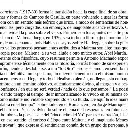
canciones
(1917-30) forma la transición hacia la etapa final de su obra,
as y formas de Campos de Castilla, en parte volviendo a usar las forma
ora con un sentido más teórico que lírico, a modo de sentencias de hond
encillas, pero cargadas, sin embargo, de inagotable alcance reflexivo.
 actividad la prosa sobre el verso. Primero son los apuntes de "arte po
r Juan de Mairena: luego, en 1936, será todo un libro bajo el nombre de
do de unos cuantos inolvidables ensayos -sobre Heidegger, sobre la guer
ero ya los primeros pensamientos atribuidos a Mairena son algo más que
 propia poesía: Mairena, a su vez, alude a otro mítico autor, Abel Martín,
ortante obra filosófica, cuyo resumen permite a Antonio Machado expon
omprometerse técnicamente con la filosofía, lo más hondo de su experien
rtín, tiende a desdoblarse, a ir a "lo Otro" -eso es el amor, en sentido m
lta en definitiva un espejismo, un nuevo encuentro con el mismo punto d
acen pensar en Hegel y todo el idealismo alemán, no llegan, sin embargo
ombre en un término objetivo, auténticamente divino, al margen y a pesa
Confiamos / en que no será verdad / nada de lo que pensamos." La poesí
ir dando tiempo al tiempo, de ir inmortalizando lo vivido en su misma c
como instante inolvidable sorprendido en su huida. De aquí la idea mair
labra en el tiempo" -sobre todo, en el Romancero, en Jorge Manrique;
l barroco-. Y así -volviendo sobre el tema de la esperanza en futuras e
hombres- la poesía sale del "rinconcito del Yo" para ser narración, histo
, en ese sentido, el curioso diálogo entre Mairena y el imaginario Menes
 trovar", que expresa el sentimiento común de un grupo de personas, j