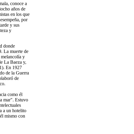
mala, conoce a
tiocho años de
mistas en los que
 desempeña, por
tarde y sus
steza y
ad donde
9. La muerte de
 melancolía y
de La Baeza y,
31). En 1927
ido de la Guerra
olaboró de
co.
ncia como él
la mar". Estuvo
telectuales
 a un hotelito
e él mismo con