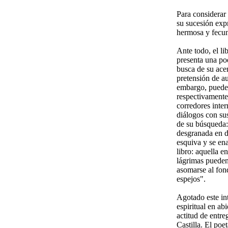
Para considerar 
su sucesión exp
hermosa y fecun
Ante todo, el li
presenta una poe
busca de su acen
pretensión de au
embargo, puede 
respectivamente,
corredores inter
diálogos con sus
de su búsqueda: 
desgranada en dí
esquiva y se ena
libro: aquella e
lágrimas pueden
asomarse al fon
espejos".
Agotado este in
espiritual en ab
actitud de entre
Castilla. El poe