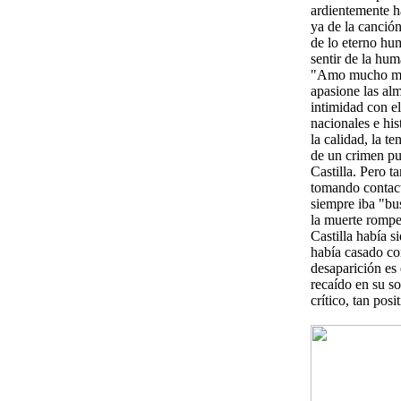
ardientemente ha
ya de la canció
de lo eterno hu
sentir de la hum
"Amo mucho más 
apasione las al
intimidad con e
nacionales e his
la calidad, la t
de un crimen pu
Castilla. Pero t
tomando contact
siempre iba "bus
la muerte rompe
Castilla había s
había casado co
desaparición es
recaído en su s
crítico, tan po