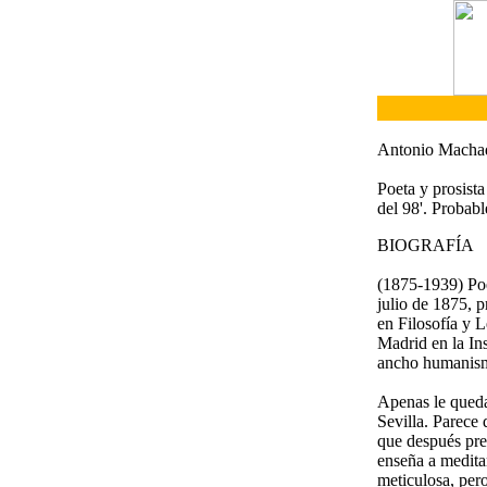
Antonio Macha
Poeta y prosist
del 98'. Probabl
BIOGRAFÍA
(1875-1939) Poe
julio de 1875, 
en Filosofía y L
Madrid en la Ins
ancho humanis
Apenas le queda
Sevilla. Parece 
que después pret
enseña a meditar
meticulosa, per