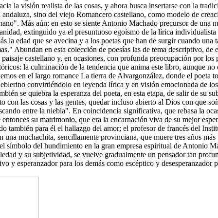
cia la visión realista de las cosas, y ahora busca insertarse con la tradi
n andaluza, sino del viejo Romancero castellano, como modelo de crea
mano". Más aún: en esto se siente Antonio Machado precursor de una n
anidad, extinguido ya el presuntuoso egoísmo de la lírica individualista
la edad que se avecina y a los poetas que han de surgir cuando una 
mas." Abundan en esta colección de poesías las de tema descriptivo, de 
l paisaje castellano y, en ocasiones, con profunda preocupación por los
tóricos: la culminación de la tendencia que anima este libro, aunque no 
enemos en el largo romance La tierra de Alvargonzález, donde el poeta t
eblerino convirtiéndolo en leyenda lírica y en visión emocionada de lo
ambién se quiebra la esperanza del poeta, en esta etapa, de salir de su su
o con las cosas y las gentes, quedar incluso abierto al Dios con que so
cando entre la niebla". En coincidencia significativa, que rebasa la oca
 entonces su matrimonio, que era la encarnación viva de su mejor esp
ido también para él el hallazgo del amor; el profesor de francés del Insti
n una muchachita, sencillamente provinciana, que muere tres años más 
 el símbolo del hundimiento en la gran empresa espiritual de Antonio 
oledad y su subjetividad, se vuelve gradualmente un pensador tan prof
sitivo y esperanzador para los demás como escéptico y desesperanzador 