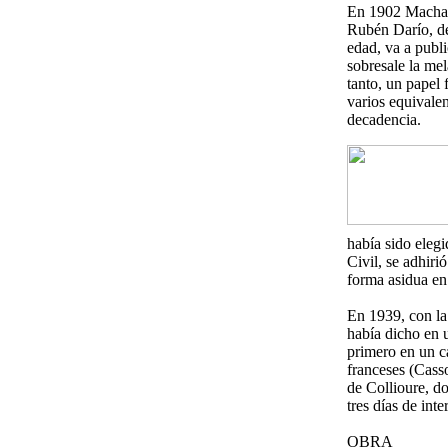
En 1902 Machad
Rubén Darío, de
edad, va a publi
sobresale la mel
tanto, un papel 
varios equivalen
decadencia.
había sido eleg
Civil, se adhir
forma asidua en
En 1939, con la
había dicho en u
primero en un c
franceses (Casso
de Collioure, d
tres días de inte
OBRA