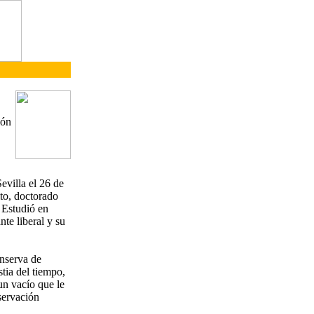
ión
evilla el 26 de
lto, doctorado
. Estudió en
te liberal y su
onserva de
stia del tiempo,
un vacío que le
bservación