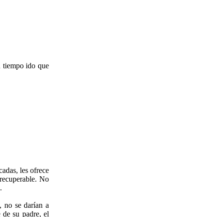
n tiempo ido que
cadas, les ofrece
rrecuperable. No
.
, no se darían a
 de su padre, el