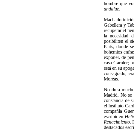
hombre que vol
andaluz
.
Machado inició 
Gabellera y Ta
recuperar el ti
la necesidad d
posibiliten el 
París, donde se
bohemios enfras
exponer, de pen
casa Garnier; p
está en su apoge
consagrado, er
Morèas.
No dura mucho 
Madrid. No se 
constancia de s
el Instituto Car
compañía Guerr
escribir en
Heli
Renacimiento
. 
destacados escr