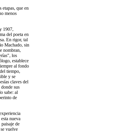
s etapas, que en
 no menos
 y 1907,
lma del poeta en
a. En rigor, tal
nio Machado, sin
que nombran,
rías", los
ólogo, establece
 siempre al fondo
 del tiempo,
ible y se
esías claves del
e donde sus
o sabe: al
berinto de
experiencia
 esta nueva
 paisaje de
 se vuelve