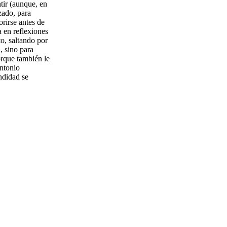
tir (aunque, en
zado, para
rirse antes de
a en reflexiones
o, saltando por
, sino para
orque también le
Antonio
ndidad se