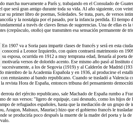
o marcha nuevamente a París y, trabajando en el Consulado de Guate
l que será gran amigo durante toda su vida. Al año siguiente, con vein
car su primer libro de poemas, Soledades. Se trata, pues, de versos inti
ancolía y la nostalgia por el pasado, por la infancia perdida. El tiempo
fundamental a través de claves llenas de sugerencias. Una de ellas es la 
tes (crepúsculo, otoño) que transmiten esa sensación permanente de tri
En 1907 va a Soria para impartir clases de francés y será en esta ciud
conocerá a Leonor Izquierdo, con quien contraerá matrimonio en 190
su esposa, ocurrida en 1912 a muy temprana edad, llenaría al poeta de
motivaría versos de dolorido acento. Ese mismo año pasó al Instituto 
sucesivamente, a los de Segovia (1919) y al Calderón de Madrid (19
ido miembro de la Academia Española y en 1936, al producirse el estall
ió con entusiasmo al bando republicano. Cuando se trasladó a Valencia c
 la revista Hora de España, entonces tribuna del pensamiento democráti
 derrota del ejército republicano, sale Machado de España rumbo a Fra
no de sus versos: "ligero de equipaje, casi desnudo, como los hijos de 
ampo de refugiados españoles, hasta que la mediación de un grupo de in
u, Aragon, Malraux, Mauriac) hizo que el gobierno francés le trasladara
onde se produciría poco después la muerte de la madre del poeta y la d
rvalo.