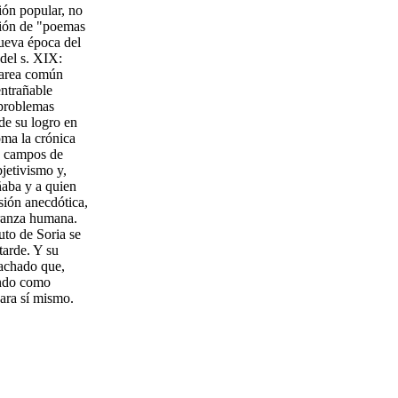
ción popular, no
ción de "poemas
ueva época del
 del s. XIX:
tarea común
entrañable
 problemas
de su logro en
oma la crónica
s campos de
bjetivismo y,
ñaba y a quien
sión anecdótica,
eranza humana.
tuto de Soria se
tarde. Y su
Machado que,
undo como
para sí mismo.