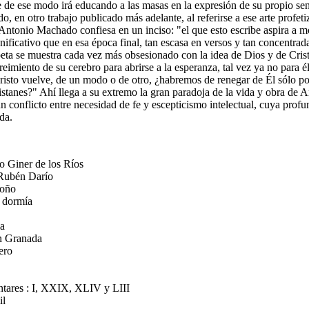
e de ese modo irá educando a las masas en la expresión de su propio sen
 en otro trabajo publicado más adelante, al referirse a ese arte profeti
Antonio Machado confiesa en un inciso: "el que esto escribe aspira a mo
gnificativo que en esa época final, tan escasa en versos y tan concentrad
oeta se muestra cada vez más obsesionado con la idea de Dios y de Crist
eimiento de su cerebro para abrirse a la esperanza, tal vez ya no para él
 Cristo vuelve, de un modo o de otro, ¿habremos de renegar de Él sólo p
istanes?" Ahí llega a su extremo la gran paradoja de la vida y obra de 
 conflicto entre necesidad de fe y escepticismo intelectual, cuya profu
da.
 Giner de los Ríos
 Rubén Darío
toño
 dormía
a
en Granada
ero
ntares : I, XXIX, XLIV y LIII
il