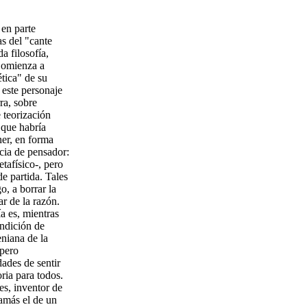
 en parte
s del "cante
a filosofía,
 Comienza a
ética" de su
 este personaje
ra, sobre
 teorización
 que habría
er, en forma
cia de pensador:
etafísico-, pero
e partida. Tales
, a borrar la
r de la razón.
a es, mientras
ondición de
eniana de la
 pero
dades de sentir
ria para todos.
es, inventor de
amás el de un