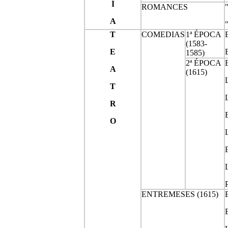
Í
ROMANCES
A
T
COMEDIAS
1ª ÉPOCA
(1583-
E
1585)
2ª ÉPOCA
A
(1615)
T
R
O
ENTREMESES (1615)