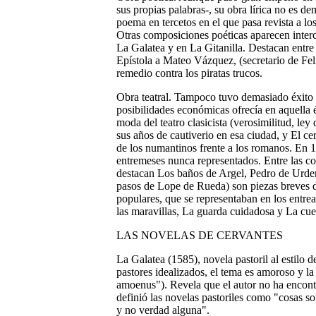
sus propias palabras-, su obra lírica no es d
poema en tercetos en el que pasa revista a l
Otras composiciones poéticas aparecen interc
La Galatea y en La Gitanilla. Destacan entre 
Epístola a Mateo Vázquez, (secretario de Feli
remedio contra los piratas trucos.
Obra teatral.
Tampoco tuvo demasiado éxito c
posibilidades económicas ofrecía en aquella 
moda del teatro clasicista (verosimilitud, ley 
sus años de cautiverio en esa ciudad, y El ce
de los numantinos frente a los romanos. En
entremeses nunca representados. Entre las c
destacan Los baños de Argel, Pedro de Urdem
pasos de Lope de Rueda) son piezas breves de
populares, que se representaban en los entre
las maravillas, La guarda cuidadosa y La cu
LAS NOVELAS DE CERVANTES
La Galatea
(1585), novela pastoril al estilo
pastores idealizados, el tema es amoroso y la 
amoenus"). Revela que el autor no ha encont
definió las novelas pastoriles como "cosas so
y no verdad alguna".