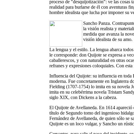
proceso de "desquijotización": ve las cosas 
realidad para burlarse de él con aventuras f
hombre idealista que lucha por imponer su v
Sancho Panza. Contrapunto 
la visión realista y materia
medida que avanza la novel
visión idealista de su amo.
La lengua y el estilo. La lengua abarca todos
le corresponde: don Quijote se expresa a vece
caballerescos, y con naturalidad en otras oc
refranes y expresiones coloquiales. Con esta 
Influencia del Quijote: su influencia en toda 
moderna. Fue concretamente en Inglaterra do
Fielding (1707-1754) lo imita en su novela
imita en su celebérrima novela Tristam Sand
siglo XIX, con Dickens a la cabeza.
El Quijote de Avellaneda. En 1614 apareció 
título de Segundo tomo del ingenioso hidalg
Fernández de Avellaneda, de quien sólo se sa
Quijote es un loco vulgar, y Sancho un rúst
Cervantes, para salir al paso del incidente, s