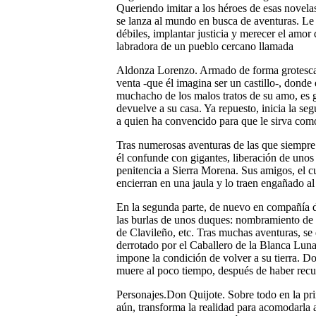
Queriendo imitar a los héroes de esas novel
se lanza al mundo en busca de aventuras. Le 
débiles, implantar justicia y merecer el amo
labradora de un pueblo cercano llamada
Aldonza Lorenzo. Armado de forma grotesca 
venta -que él imagina ser un castillo-, donde
muchacho de los malos tratos de su amo, es 
devuelve a su casa. Ya repuesto, inicia la s
a quien ha convencido para que le sirva com
Tras numerosas aventuras de las que siempre
él confunde con gigantes, liberación de unos c
penitencia a Sierra Morena. Sus amigos, el cu
encierran en una jaula y lo traen engañado al
En la segunda parte, de nuevo en compañía d
las burlas de unos duques: nombramiento de 
de Clavileño, etc. Tras muchas aventuras, se
derrotado por el Caballero de la Blanca Luna
impone la condición de volver a su tierra. Do
muere al poco tiempo, después de haber recu
Personajes.Don Quijote. Sobre todo en la prim
aún, transforma la realidad para acomodarla a