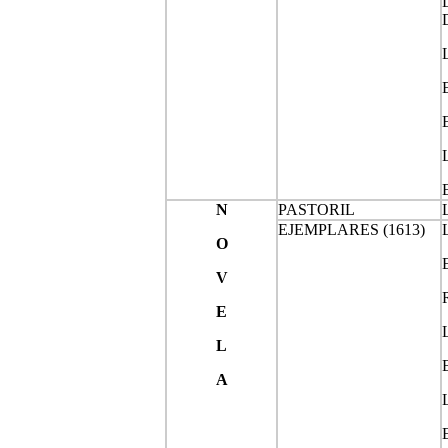
N
PASTORIL
EJEMPLARES (1613)
O
V
E
L
A