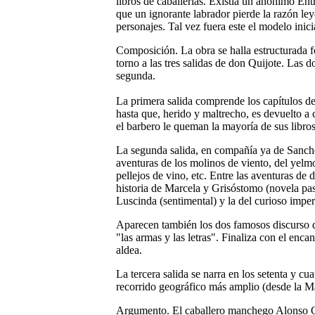
libros de caballerías. Existía un anónimo Ent
que un ignorante labrador pierde la razón le
personajes. Tal vez fuera este el modelo inic
Composición. La obra se halla estructurada f
torno a las tres salidas de don Quijote. Las do
segunda.
La primera salida comprende los capítulos de
hasta que, herido y maltrecho, es devuelto a
el barbero le queman la mayoría de sus libros
La segunda salida, en compañía ya de Sancho,
aventuras de los molinos de viento, del yelm
pellejos de vino, etc. Entre las aventuras de 
historia de Marcela y Grisóstomo (novela past
Luscinda (sentimental) y la del curioso imper
Aparecen también los dos famosos discurso de
"las armas y las letras". Finaliza con el enca
aldea.
La tercera salida se narra en los setenta y cu
recorrido geográfico más amplio (desde la M
Argumento. El caballero manchego Alonso Quij