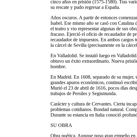
cinco años en prisión (1575-1580). Tras varios
su rescate y pudo regresar a España.
Años oscuros.
A partir de entonces comenzar
Isabel. Ese mismo año se casó con Catalina 
el teatro y vio representar algunas de sus ob
fracaso. Ejerció el oficio de recaudador de p
recaudador de impuestos. En ambos cargos tu
la cárcel de Sevilla (precisamente en la cárc
En Valladolid
. Se instaló luego en Valladoli
obtuvo un éxito extraordinario. Nueva prisió
hombre.
En Madrid.
En 1608, separado de su mujer, se
grandes apuros económicos, continuó escribi
Murió el 23 de abril de 1616, pocos días des
trabajos de Persiles y Segismunda.
Carácter y cultura de Cervantes
. Cierta inca
problemas cotidianos. Bondad natural. Compr
Durante su estancia en Italia conoció profun
SU OBRA
Obra poética.
Aunque puso gran empeño en ser