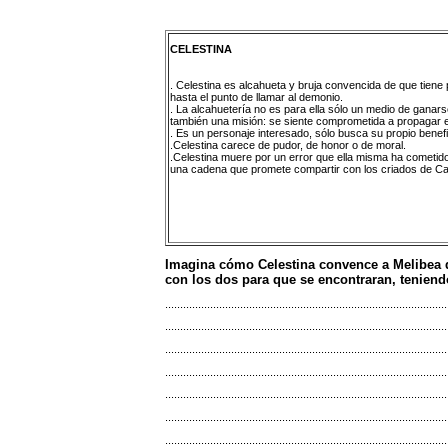
CELESTINA
.
Celestina es alcahueta y bruja convencida de que tien
hasta el punto de llamar al demonio.
.
La alcahuetería no es para ella sólo un medio de ganarse
también una misión: se siente comprometida a propagar e
.
Es un personaje interesado, sólo busca su propio benefi
.
Celestina carece de pudor, de honor o de moral.
.
Celestina muere por un error que ella misma ha cometido,
una cadena que promete compartir con los criados de Cal
Imagina cómo Celestina convence a Melibea d
con los dos para que se encontraran, teniend
..............................................................................................
..............................................................................................
..............................................................................................
..............................................................................................
..............................................................................................
..............................................................................................
..............................................................................................