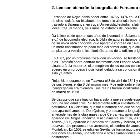
2. Lee con atención la biografía de Fernando 
Fernando de Rojas debió nacer entre 1473 y 1476 en La P
de ellos -quizás su bisabuelo- se convirtió al cristianism
trasladó a Salamanca, en cuya Universidad estudiaría latín,
leyes, tras, al menos, seis años de estudios de Derecho.
Da la impresión que en sus años de juventud en Salamanca, 
etc.) de la comedia elegíaca, la Biblia de autores italiano
de su única obra conocida, que apareció impresa en 1499
un mero continuador de poco más del primer acto, que atr
ampliarían a veintiuno los dieciséis actos de la edición o
En 1507, por un problema fiscal con un vecino, se traslada
días. También ahora contrae matrimonio con Leonor Álvarez
alcanzarán la madurez, el primogénito de los cuales contin
suegro en un proceso inquisitorial, debido a su condición 
sido ya antes.
Rojas hizo testamento en Talavera el 3 de abril de 1541 y
de sus bienes el día 8 del mismo mes. Fue enterrado en la
Congregación era miembro. Sus restos fueron localizados
en marzo de 1968.
Se discute que su situación haya sido la que se suele esp
por una sociedad cruel. Su testamento refleja el estado 
patrimonio. La Celestina, que fue el nombre con que se po
que apareció antes de Don Quijote, y en cuanto al lengua
antecedentes de la obra maestra de Cervantes, quien ad
aparece en Burgos, anónima, y actualmente sin título, la C
Toledo (1500) aparece la Comedia de Calixto y Melibea, c
octavas, que presentan, en acróstico, el nombre del autor
Montalbán. En 1501 se edita en Sevilla, de forma muy pare
ediciones sevillanas, una toledana y otra salmanticense, de
posteriores.