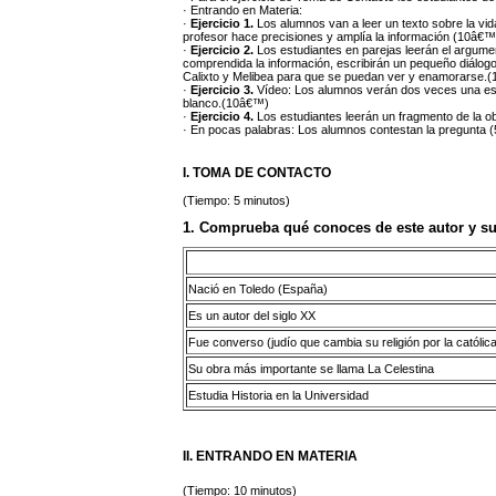
· Entrando en Materia:
·
Ejercicio 1.
Los alumnos van a leer un texto sobre la vi
profesor hace precisiones y amplía la información (10â€™
·
Ejercicio 2.
Los estudiantes en parejas leerán el argumen
comprendida la información, escribirán un pequeño diálog
Calixto y Melibea para que se puedan ver y enamorarse.
·
Ejercicio 3.
Vídeo: Los alumnos verán dos veces una esce
blanco.(10â€™)
·
Ejercicio 4.
Los estudiantes leerán un fragmento de la o
· En pocas palabras: Los alumnos contestan la pregunta
I. TOMA DE CONTACTO
(Tiempo: 5 minutos)
1. Comprueba qué conoces de este autor y su
Nació en Toledo (España)
Es un autor del siglo XX
Fue converso (judío que cambia su religión por la católic
Su obra más importante se llama La Celestina
Estudia Historia en la Universidad
II. ENTRANDO EN MATERIA
(Tiempo: 10 minutos)