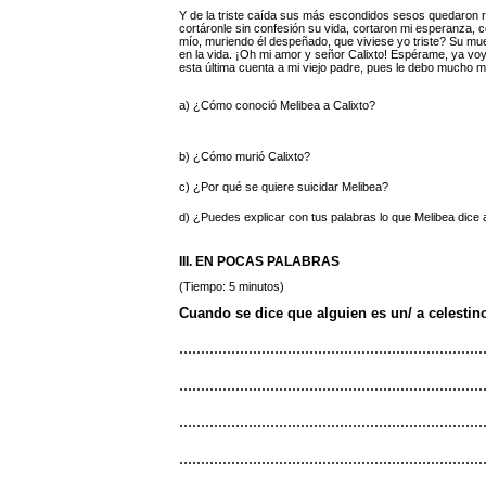
Y de la triste caída sus más escondidos sesos quedaron re
cortáronle sin confesión su vida, cortaron mi esperanza, 
mío, muriendo él despeñado, que viviese yo triste? Su muert
en la vida. ¡Oh mi amor y señor Calixto! Espérame, ya vo
esta última cuenta a mi viejo padre, pues le debo mucho 
a) ¿Cómo conoció Melibea a Calixto?
b) ¿Cómo murió Calixto?
c) ¿Por qué se quiere suicidar Melibea?
d) ¿Puedes explicar con tus palabras lo que Melibea dice
III. EN POCAS PALABRAS
(Tiempo: 5 minutos)
Cuando se dice que alguien es un/ a celestino
......................................................................
......................................................................
......................................................................
......................................................................