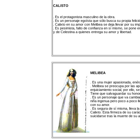
CALISTO
. Es el protagonista masculino de la obra.
. Es un personaje egoísta que sólo busca su propia felici
. Calixto en su amor con Melibea se deja llevar por su i
. Es pesimista, falto de confianza en sí mismo, se pone 
y de Celestina a quienes entrega su amor y libertad.
MELIBEA
. Es una mujer apasionada, enérg
. Melibea se preocupa por las apar
enjuiciamiento social, por ello,
Tiene que salvaguardar su honor
. Es un personaje que va cambiand
niña ingenua pero poco a poco l
con su amor.
. Es segura de sí misma, lleva l
Calixto. Esta firmeza de su car
suicidarse tras la muerte de su 