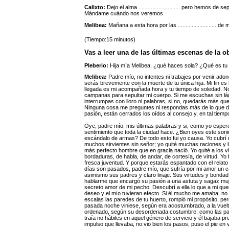
Calixto:
Dejo el alma ........................... pero hemos de se
Mándame cuándo nos veremos
Melibea:
Mañana a esta hora por las ......................... de 
(Tiempo:15 minutos)
Vas a leer una de las últimas escenas de la o
Pleberio:
Hija mía Melibea, ¿qué haces sola? ¿Qué es tu
Melibea:
Padre mío, no intentes ni trabajes por venir ado
serás brevemente con la muerte de tu única hija. Mi fin es 
llegada es mi acompañada hora y tu tiempo de soledad. No
campanas para sepultar mi cuerpo. Si me escuchas sin lág
interrumpas con lloro ni palabras, si no, quedarás más q
Ninguna cosa me preguntes ni respondas más de lo que de 
pasión, están cerrados los oídos al consejo y, en tal tiempo
Oye, padre mío, mis últimas palabras y si, como yo espero,
sentimiento que toda la ciudad hace. ¿Bien oyes este sonid
escándalo de armas? De todo esto fui yo causa. Yo cubrí de
muchos sirvientes sin señor; yo quité muchas raciones y 
más perfecto hombre que en gracia nació. Yo quité a los v
bordaduras, de habla, de andar, de cortesía, de virtud. Y
fresca juventud. Y porque estarás espantado con el relat
días son pasados, padre mío, que sufría por mi amor un cab
asimismo sus padres y claro linaje. Sus virtudes y bondad
hablarme que encargó su pasión a una astuta y sagaz muje
secreto amor de mi pecho. Descubrí a ella lo que a mi q
deseo y el mío tuvieran efecto. Si él mucho me amaba, no
escalas las paredes de tu huerto, rompió mi propósito, pe
pasada noche viniese, según era acostumbrado, a la vuelt
ordenado, según su desordenada costumbre, como las pared
traía no hábiles en aquel género de servicio y él bajaba p
impulso que llevaba, no vio bien los pasos, puso el pie en 