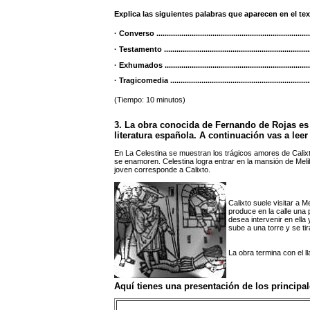
Explica las siguientes palabras que aparecen en el tex
· Converso ..........................................................................
· Testamento .......................................................................
· Exhumados .......................................................................
· Tragicomedia .....................................................................
(Tiempo: 10 minutos)
3. La obra conocida de Fernando de Rojas es 
literatura española. A continuación vas a lee
En La Celestina se muestran los trágicos amores de Calixt
se enamoren. Celestina logra entrar en la mansión de Mel
joven corresponde a Calixto.
Calixto suele visitar a 
produce en la calle una
desea intervenir en ella 
sube a una torre y se tir
La obra termina con el l
Aquí tienes una presentación de los principal