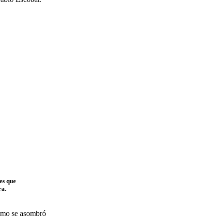
es que
ra.
ismo se asombró