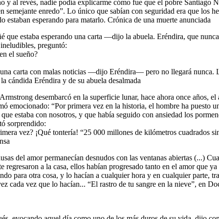
ho y al revés, nadie podía explicarme cómo fue que el pobre Santiago N
 semejante enredo”. Lo único que sabían con seguridad era que los h
lo estaban esperando para matarlo. Crónica de una muerte anunciada
que estaba esperando una carta —dijo la abuela. Eréndira, que nunca
ineludibles, preguntó:
en el sueño?
na carta con malas noticias —dijo Eréndira— pero no llegará nunca. L
de la cándida Eréndira y de su abuela desalmada
Armstrong desembarcó en la superficie lunar, hace ahora once años, el
amó emocionado: “Por primera vez en la historia, el hombre ha puesto un
que estaba con nosotros, y que había seguido con ansiedad los pormen
tó sorprendido:
imera vez? ¡Qué tontería! “25 000 millones de kilómetros cuadrados sin
nsa
ausas del amor permanecían desnudos con las ventanas abiertas (...) Cu
 regresaron a la casa, ellos habían progresado tanto en el amor que ya 
do para otra cosa, y lo hacían a cualquier hora y en cualquier parte, tr
vez cada vez que lo hacían... “El rastro de tu sangre en la nieve”, en D
és, evocando aquel día como uno de los más duros de su vida, dijo c