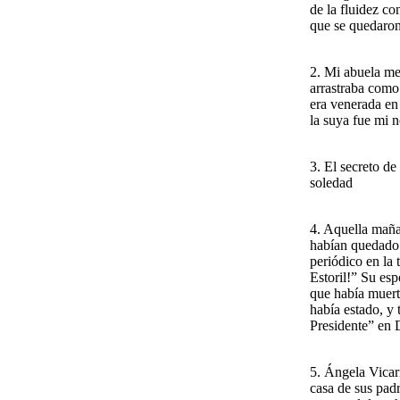
de la fluidez co
que se quedaron 
2. Mi abuela me
arrastraba como
era venerada en
la suya fue mi n
3. El secreto d
soledad
4. Aquella mañan
habían quedado a
periódico en la
Estoril!” Su esp
que había muert
había estado, y
Presidente” en 
5. Ángela Vicari
casa de sus padr