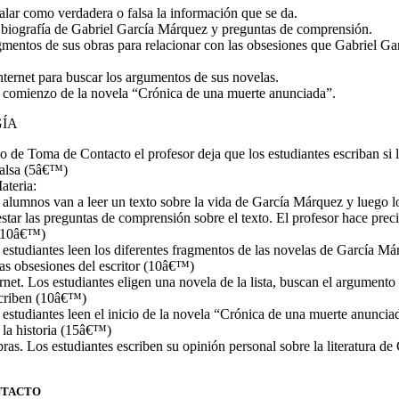
alar como verdadera o falsa la información que se da.
a biografía de Gabriel García Márquez y preguntas de comprensión.
agmentos de sus obras para relacionar con las obsesiones que Gabriel G
.
nternet para buscar los argumentos de sus novelas.
 comienzo de la novela “Crónica de una muerte anunciada”.
ÍA
cio de Toma de Contacto el profesor deja que los estudiantes escriban si
falsa (5â€™)
ateria:
 alumnos van a leer un texto sobre la vida de García Márquez y luego 
star las preguntas de comprensión sobre el texto. El profesor hace prec
 (10â€™)
 estudiantes leen los diferentes fragmentos de las novelas de García Má
las obsesiones del escritor (10â€™)
ernet. Los estudiantes eligen una novela de la lista, buscan el argumento
scriben (10â€™)
 estudiantes leen el inicio de la novela “Crónica de una muerte anuncia
 la historia (15â€™)
ras. Los estudiantes escriben su opinión personal sobre la literatura de
NTACTO