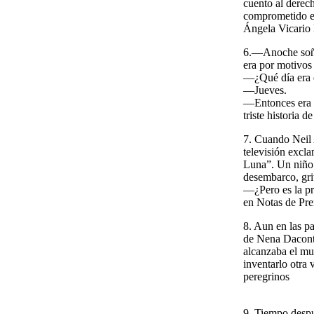
cuento al derec
comprometido en
Ángela Vicario 
6.—Anoche soñé 
era por motivos 
—¿Qué día era 
—Jueves.
—Entonces era u
triste historia 
7. Cuando Neil 
televisión excl
Luna”. Un niño 
desembarco, gri
—¿Pero es la pr
en Notas de Pre
8. Aun en las p
de Nena Daconte
alcanzaba el mun
inventarlo otra 
peregrinos
9. Tiempo despu