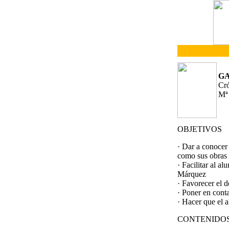
G
Cró
Mª
OBJETIVOS
· Dar a conocer
como sus obras
· Facilitar al a
Márquez
· Favorecer el d
· Poner en conta
· Hacer que el 
CONTENIDO