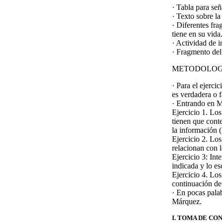
· Tabla para señ
· Texto sobre l
· Diferentes fr
tiene en su vida
· Actividad de i
· Fragmento del
METODOLOG
· Para el ejerci
es verdadera o 
· Entrando en M
Ejercicio 1
. Los
tienen que conte
la información
Ejercicio 2
. Los
relacionan con 
Ejercicio 3
: Int
indicada y lo e
Ejercicio 4
. Los
continuación de
· En pocas palab
Márquez.
I. TOMA DE CO