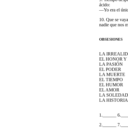
ácido:
—Yo era el únic
10. Que se vaya
nadie que nos m
OBSESIONES
LA IRREALI
EL HONOR Y
LA PASIÓN
EL PODER
LA MUERTE
EL TIEMPO
EL HUMOR
EL AMOR
LA SOLEDA
LA HISTORIA
1.______ 6.__
2.______ 7.__