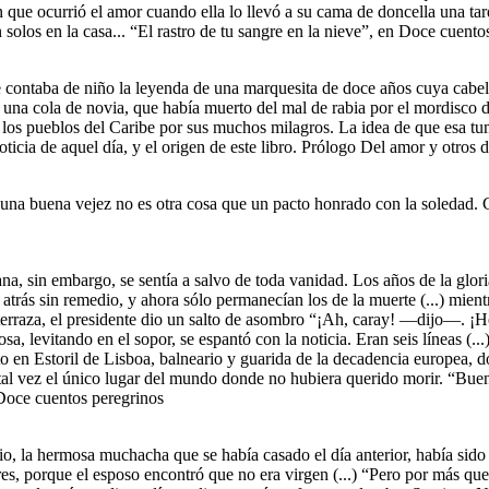
n que ocurrió el amor cuando ella lo llevó a su cama de doncella una tar
solos en la casa... “El rastro de tu sangre en la nieve”, en Doce cuento
 contaba de niño la leyenda de una marquesita de doce años cuya cabell
 una cola de novia, que había muerto del mal de rabia por el mordisco d
 los pueblos del Caribe por sus muchos milagros. La idea de que esa tu
oticia de aquel día, y el origen de este libro. Prólogo Del amor y otros
e una buena vejez no es otra cosa que un pacto honrado con la soledad. 
a, sin embargo, se sentía a salvo de toda vanidad. Los años de la glori
trás sin remedio, y ahora sólo permanecían los de la muerte (...) mientr
 terraza, el presidente dio un salto de asombro “¡Ah, caray! —dijo—. ¡
osa, levitando en el sopor, se espantó con la noticia. Eran seis líneas (...
o en Estoril de Lisboa, balneario y guarida de la decadencia europea, 
 tal vez el único lugar del mundo donde no hubiera querido morir. “Buen
Doce cuentos peregrinos
o, la hermosa muchacha que se había casado el día anterior, había sido 
es, porque el esposo encontró que no era virgen (...) “Pero por más que