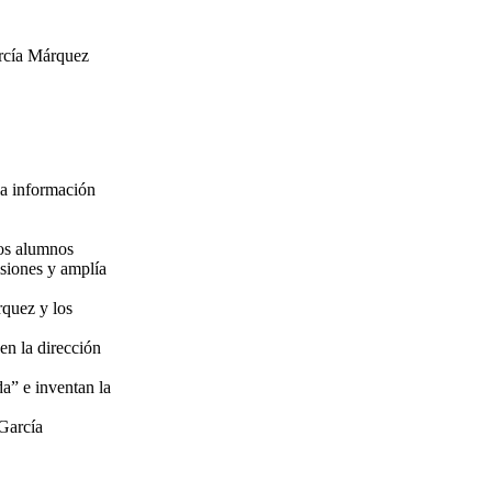
arcía Márquez
 la información
los alumnos
isiones y amplía
rquez y los
 en la dirección
da” e inventan la
 García