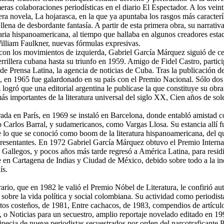
meras colaboraciones periodísticas en el diario El Espectador. A los veint
ra novela, La hojarasca, en la que ya apuntaba los rasgos más caracterí
 llena de desbordante fantasía. A partir de esta primera obra, su narrati
eraria hispanoamericana, al tiempo que hallaba en algunos creadores est
illiam Faulkner, nuevas fórmulas expresivas.
n los movimientos de izquierda, Gabriel García Márquez siguió de ce
rrillera cubana hasta su triunfo en 1959. Amigo de Fidel Castro, partic
 de Prensa Latina, la agencia de noticias de Cuba. Tras la publicación 
ón, en 1965 fue galardonado en su país con el Premio Nacional. Sólo do
logró que una editorial argentina le publicase la que constituye su obr
ás importantes de la literatura universal del siglo XX, Cien años de sol
ada en París, en 1969 se instaló en Barcelona, donde entabló amistad co
 Carlos Barral, y sudamericanos, como Vargas Llosa. Su estancia allí f
e lo que se conoció como boom de la literatura hispanoamericana, del q
resentantes. En 1972 Gabriel García Márquez obtuvo el Premio Interna
allegos, y pocos años más tarde regresó a América Latina, para residi
e en Cartagena de Indias y Ciudad de México, debido sobre todo a la in
ís.
erario, que en 1982 le valió el Premio Nóbel de Literatura, le confirió au
 sobre la vida política y social colombiana. Su actividad como periodis
xtos costeños, de 1981, Entre cachacos, de 1983, compendios de artícul
a, o Noticias para un secuestro, amplio reportaje novelado editado en 19
ipecia de nueve periodistas secuestrados por orden del narcotraficante 