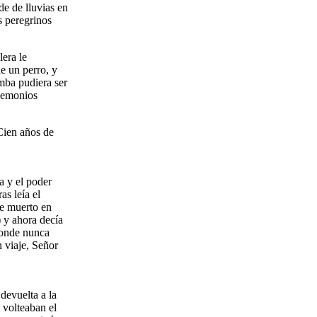
de de lluvias en
s peregrinos
era le
e un perro, y
mba pudiera ser
 demonios
Cien años de
a y el poder
as leía el
He muerto en
) y ahora decía
donde nunca
 viaje, Señor
devuelta a la
 volteaban el