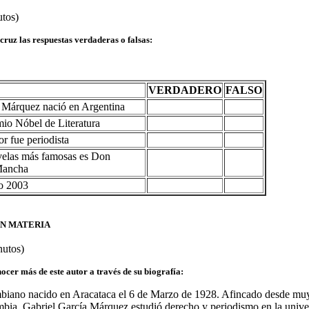
utos)
cruz las respuestas verdaderas o falsas:
VERDADERO
FALSO
 Márquez nació en Argentina
mio Nóbel de Literatura
or fue periodista
velas más famosas es Don
 Mancha
ño 2003
EN MATERIA
nutos)
ocer más de este autor a través de su biografía:
biano nacido en Aracataca el 6 de Marzo de 1928. Afincado desde muy
mbia, Gabriel García Márquez estudió derecho y periodismo en la univ