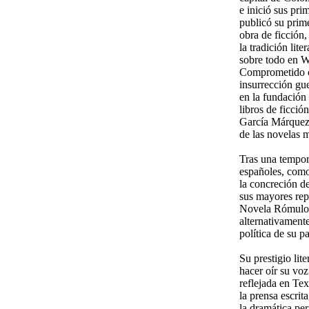
e inició sus pri
publicó su prime
obra de ficción,
la tradición lit
sobre todo en W
Comprometido co
insurrección gue
en la fundación
libros de ficci
García Márquez 
de las novelas m
Tras una tempor
españoles, como
la concreción d
sus mayores rep
Novela Rómulo G
alternativament
política de su pa
Su prestigio lit
hacer oír su voz
reflejada en Te
la prensa escrit
la dramática per