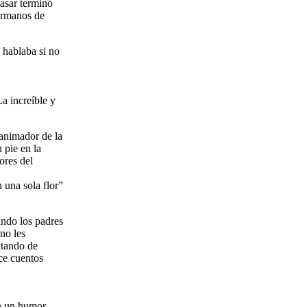
asar terminó
ermanos de
 hablaba si no
a increíble y
 animador de la
 pie en la
ores del
 una sola flor”
ando los padres
no les
atando de
oce cuentos
on un humor