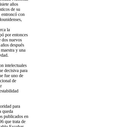
isiete años
sticos de su
va entroncó con
adounidenses,
rca la
ipó por entonces
de dos nuevos
s años después
a maestra y una
edad.
n intelectuales
ue decisiva para
ue fue uno de
cional de
r
estabilidad
toridad para
ta queda
os publicados en
96 que trata de
Pablo Escobar.