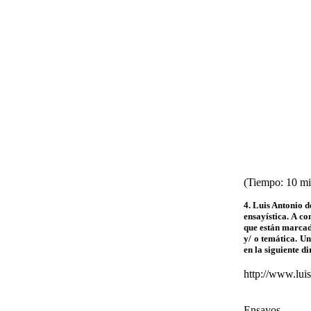
(Tiempo: 10 mi
4. Luis Antonio d
ensayística.
A con
que están marcad
y/ o temática. U
en la siguiente di
http://www.lui
Ensayos