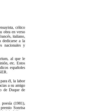
sayista, crítico
su obra en verso
ancés, italiano,
a dedicarse a la
es nacionales y
rium, al que le
inión, etc. Estos
ódicos españoles
 SER.
ara él, la labor
acias a su amigo
ulo de Duque de
 poesía (1981),
 premio Sonrisa