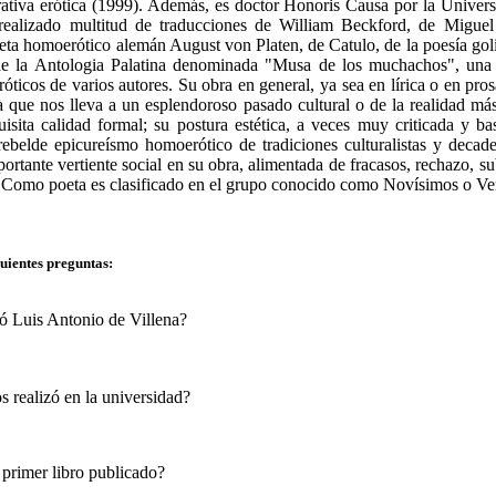
rativa erótica (1999). Además, es doctor Honoris Causa por la Univers
 realizado multitud de traducciones de William Beckford, de Migue
eta homoerótico alemán August von Platen, de Catulo, de la poesía gol
 de la Antologia Palatina denominada "Musa de los muchachos", una
icos de varios autores. Su obra en general, ya sea en lírica o en prosa
 que nos lleva a un esplendoroso pasado cultural o de la realidad más
sita calidad formal; su postura estética, a ve
ces muy criticada y ba
ebelde epicureísmo homoerótico de tradiciones culturalistas y decad
ortante vertiente social en su obra, alimentada de fracasos, rechazo,
 Como poeta es clasificado en el grupo conocido como Novísimos o Ve
guientes preguntas:
ó Luis Antonio de Villena?
s realizó en la universidad?
 primer libro publicado?