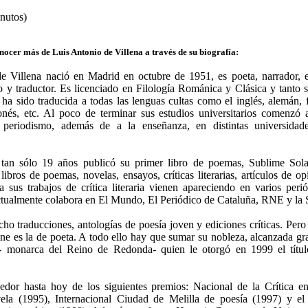
nutos)
nocer más de Luis Antonio de Villena a través de su biografía:
e Villena nació en Madrid en octubre de 1951, es poeta, narrador, en
ito y traductor. Es licenciado en Filología Románica y Clásica y tanto 
a sido traducida a todas las lenguas cultas como el inglés, alemán, fr
onés, etc. Al poco de terminar sus estudios universitarios comenzó 
al periodismo, además de a la enseñanza, en distintas universidad
tan sólo 19 años publicó su primer libro de poemas, Sublime Sola
 libros de poemas, novelas, ensayos, críticas literarias, artículos de op
a sus trabajos de crítica literaria vienen apareciendo en varios peri
tualmente colabora en El Mundo, El Periódico de Cataluña, RNE y la
o traducciones, antologías de poesía joven y ediciones críticas. Pero p
ne es la de poeta. A todo ello hay que sumar su nobleza, alcanzada gr
 - monarca del Reino de Redonda- quien le otorgó en 1999 el tít
dor hasta hoy de los siguientes premios: Nacional de la Crítica en
ela (1995), Internacional Ciudad de Melilla de poesía (1997) y el