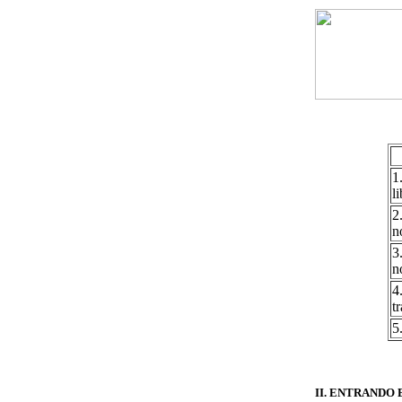
1
l
2
n
3
n
4
t
5
II. ENTRANDO