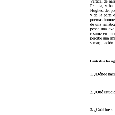
Vertical de nar
Francia, y ha
Hughes, del po
y de la parte
poemas homoerót
de una temática
posee una exqui
resume en un r
percibe una imp
y marginación.
Contesta a las si
1. ¿Dónde naci
2. ¿Qué estudio
3. ¿Cuál fue su