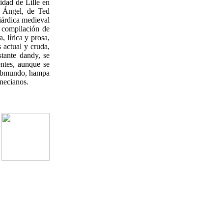
idad de Lille en
l Ángel, de Ted
iárdica medieval
 compilación de
, lírica y prosa,
 actual y cruda,
stante dandy, se
entes, aunque se
 submundo, hampa
necianos.