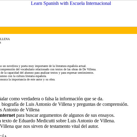
ILLENA
z
o un novelista y poeta muy importante de la literatura española actual.
 comprensión del vocabulario relacionado con textos de las obras de De Villena.
o de la capacidad del alumno para analizar textos y para expresar sentimientos.
lumno con la cultura literaria española.
nozca la importancia de este autor y su obra.
ñalar como verdadera o falsa la información que se da.
a biografía de Luis Antonio de Villena y preguntas de comprensión.
s Antonio de Villena
internet
para buscar argumentos de algunos de sus ensayos.
n texto de Eduardo Medicutti sobre Luis Antonio de Villena.
Villena que nos sirven de testamento vital del autor.