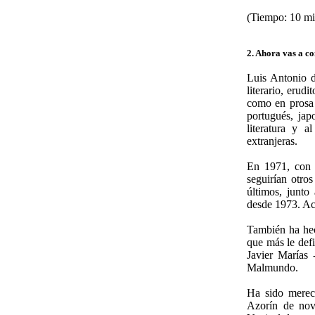
(Tiempo: 10 mi
2. Ahora vas a co
Luis Antonio d
literario, erud
como en prosa h
portugués, jap
literatura y 
extranjeras.
En 1971, con 
seguirían otros
últimos, junto 
desde 1973. Ac
También ha hech
que más le defi
Javier Marías
Malmundo.
Ha sido merece
Azorín de nov