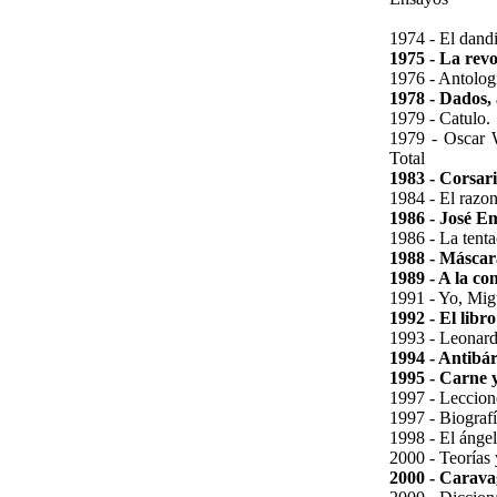
1974 - El dand
1975 - La revo
1976 - Antolog
1978 - Dados, 
1979 - Catulo.
1979 - Oscar W
Total
1983 - Corsari
1984 - El razon
1986 - José Em
1986 - La tenta
1988 - Máscara
1989 - A la co
1991 - Yo, Mig
1992 - El libro
1993 - Leonard
1994 - Antibár
1995 - Carne y
1997 - Leccione
1997 - Biografí
1998 - El ángel
2000 - Teorías 
2000 - Caravag