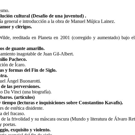
ismo.
lución cultural (Desafío de una juventud) .
ía general e introducción a la obra de Manuel Mújica Lainez.
amor y clérigos.
ilde, reeditada en Planeta en 2001 (corregido y aumentado) bajo el
os de guante amarillo.
amiento inagotable de Juan Gil-Albert.
ilio Pacheco.
ción de Ícaro.
s y formas del Fin de Siglo.
ntra.
uel Ángel Buonarotti.
 de las perversiones.
o Da Vinci (una biografía).
baros. (artículos)
 tiempo (lecturas e inquisiciones sobre Constantino Kavafis).
s de estética disidente.
a del fracaso.
 de la frivolidad y su máscara oscura (Mundo y literatura de Álvaro Ret
y poetas.
gio, exquisito y violento.