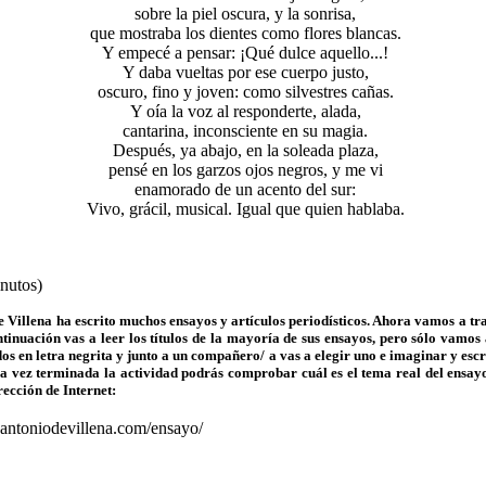
sobre la piel oscura, y la sonrisa,
que mostraba los dientes como flores blancas.
Y empecé a pensar: ¡Qué dulce aquello...!
Y daba vueltas por ese cuerpo justo,
oscuro, fino y joven: como silvestres cañas.
Y oía la voz al responderte, alada,
cantarina, inconsciente en su magia.
Después, ya abajo, en la soleada plaza,
pensé en los garzos ojos negros, y me vi
enamorado de un acento del sur:
Vivo, grácil, musical. Igual que quien hablaba.
nutos)
e Villena
ha escrito muchos en
sayos y artícul
os periodísti
c
os. Ahora vamos a tr
tinuación vas a leer los títulos de la mayoría de sus ensayos, pero sólo vamos 
os en letra negrita y junto a un compañero/ a vas a elegir uno e imaginar y esc
na vez terminada la actividad podrás compr
obar cuál es el tema real del ensay
rección de Internet:
santoniodevillena.com/ensayo/