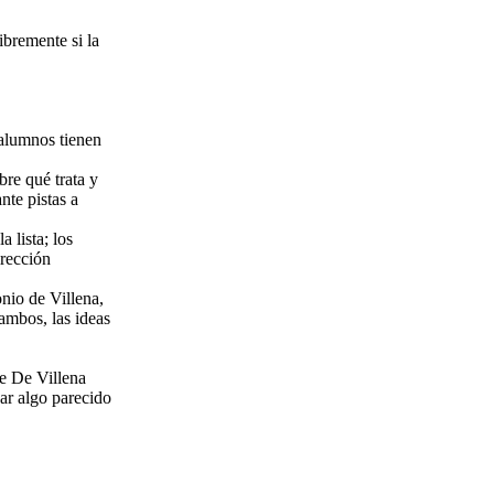
ibremente si la
 alumnos tienen
re qué trata y
nte pistas a
a lista; los
irección
nio de Villena,
 ambos, las ideas
de De Villena
ear algo parecido