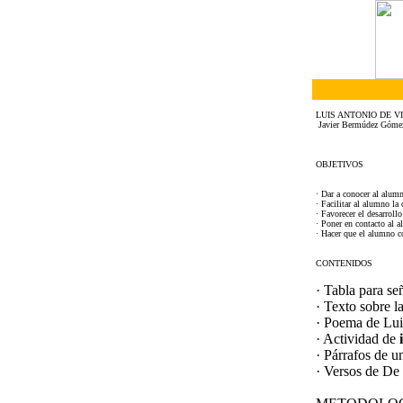
LUIS ANTONIO DE V
Javier Bermúdez Góme
OBJETIVOS
· Dar a conocer al alumn
· Facilitar al alumno la
· Favorecer el desarroll
· Poner en contacto al a
· Hacer que el alumno co
CONTENIDOS
· Tabla para se
· Texto sobre l
· Poema de Lui
· Actividad de
· Párrafos de u
· Versos de De 