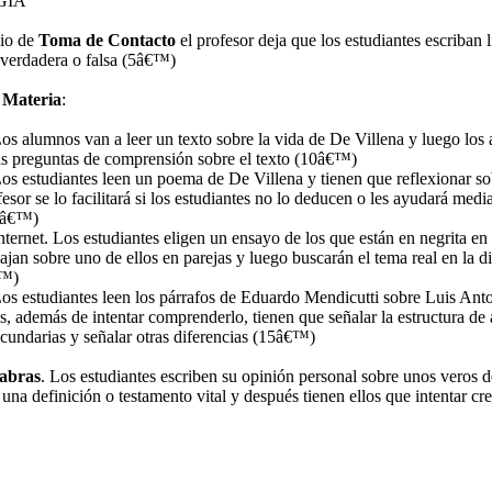
GÍA
cio de
Toma de Contacto
el profesor deja que los estudiantes escriban l
 verdadera o falsa (5â€™)
 Materia
:
os alumnos van a leer un texto sobre la vida de De Villena y luego los
las preguntas de comprensión sobre el texto (10â€™)
os estudiantes leen un poema de De Villena y tienen que reflexionar sob
ofesor se lo facilitará si los estudiantes no lo deducen o les ayudará media
10â€™)
Internet. Los estudiantes eligen un ensayo de los que están en negrita en l
bajan sobre uno de ellos en parejas y luego buscarán el tema real en la d
€™)
os estudiantes leen los párrafos de Eduardo Mendicutti sobre Luis Anto
es, además de intentar comprenderlo, tienen que señalar la estructura de
ecundarias y señalar otras diferencias (15â€™)
labras
. Los estudiantes escriben su opinión personal sobre unos veros 
una definición o testamento vital y después tienen ellos que intentar cr