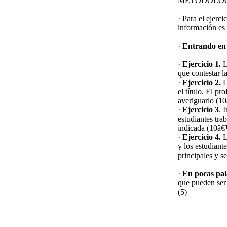
METODOLO
· Para el ejerci
información es
·
Entrando en
·
Ejercicio 1.
L
que contestar 
·
Ejercicio 2.
L
el título. El pr
averiguarlo (
·
Ejercicio 3
. 
estudiantes tra
indicada (10â
·
Ejercicio 4.
L
y los estudiant
principales y s
·
En pocas pa
que pueden ser 
(5)