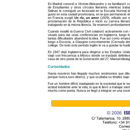
En Madrid conoció a Vicente Aleixandre y se familiarizó c
de Estudiantes y otros círculos literarios mientras trab
Salinas le consiguió un lectorado en la Escuela Normal 
gusto en esta ciudad provinciana, en la que permaneció do
en Francia surgió
Un río, un amor
(1929), influido por 
proclamación de la República e inició su carrera litera
trabajando en la misma librería. Se enamoró profundamente
Cuando estalló la Guerra Civil colaboró activamente con 
visado para dar unas conferencias en Inglaterra; luego
tantas dificultades abandonó la idea. Fue así como empezó
luego a Escocia, a Glasgow concretamente (Cernuda det
college. De todo este periodo inglés le va a quedar la huell
En 1947 dejó Inglaterra para dirigirse a los Estados Un
viajó con frecuencia a México donde se trasladó definitiv
casa de otro poeta de la Generación del 27, Manuel Altolag
Curiosidades
Hasta nosotros han llegado muchos testimonios que dibu
porque nunca tuvo dinero), y que ocultaba su timidez bajo
Fue un hombre difícil, inadaptado en la sociedad que le toc
actitud indolente ante la vida, lo que le llevó a trabajar 
mucho como poeta. Nunca se llegó a integrar en una soci