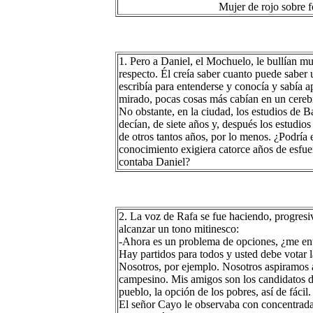
Mujer de rojo sobre f
1. Pero a Daniel, el Mochuelo, le bullían m
respecto. Él creía saber cuanto puede saber
escribía para entenderse y conocía y sabía ap
mirado, pocas cosas más cabían en un cereb
No obstante, en la ciudad, los estudios de B
decían, de siete años y, después los estudios
de otros tantos años, por lo menos. ¿Podría 
conocimiento exigiera catorce años de esfue
contaba Daniel?
2. La voz de Rafa se fue haciendo, progresi
alcanzar un tono mitinesco:
-Ahora es un problema de opciones, ¿me en
Hay partidos para todos y usted debe votar 
Nosotros, por ejemplo. Nosotros aspiramos a 
campesino. Mis amigos son los candidatos d
pueblo, la opción de los pobres, así de fácil.
El señor Cayo le observaba con concentrada 