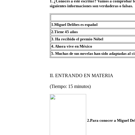
1. ¿Conoces a este escritor? Vamos a comprobar lo 
siguientes informaciones son verdaderas o falsas.
1.Miguel Delibes es español
2.Tiene 45 años
3. Ha recibido el premio Nóbel
4. Ahora vive en México
5. Muchas de sus novelas han sido adaptadas al c
II. ENTRANDO EN MATERIA
(Tiempo: 15 minutos)
2.Para conocer a Miguel Deli