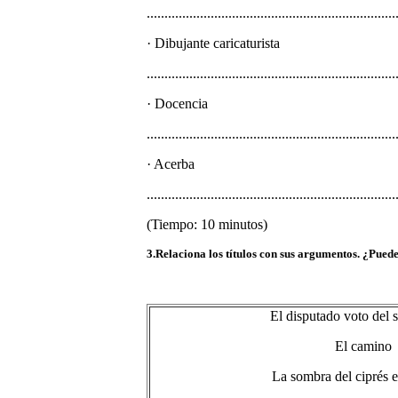
......................................................................
· Dibujante caricaturista
......................................................................
· Docencia
......................................................................
· Acerba
......................................................................
(Tiempo: 10 minutos)
3.Relaciona los títulos con sus argumentos. ¿Puede
El disputado voto del 
El camino
La sombra del ciprés e