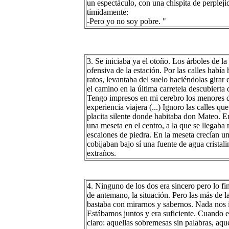
un espectáculo, con una chispita de perpleji
tímidamente:
-Pero yo no soy pobre. "
3. Se iniciaba ya el otoño. Los árboles de l
ofensiva de la estación. Por las calles había 
ratos, levantaba del suelo haciéndolas gira
el camino en la última carretela descubierta
Tengo impresos en mi cerebro los menores d
experiencia viajera (...) Ignoro las calles que
placita silente donde habitaba don Mateo. E
una meseta en el centro, a la que se llegaba 
escalones de piedra. En la meseta crecían u
cobijaban bajo sí una fuente de agua cristal
extraños.
4. Ninguno de los dos era sincero pero lo 
de antemano, la situación. Pero las más de 
bastaba con mirarnos y sabernos. Nada nos i
Estábamos juntos y era suficiente. Cuando el
claro: aquellas sobremesas sin palabras, aque