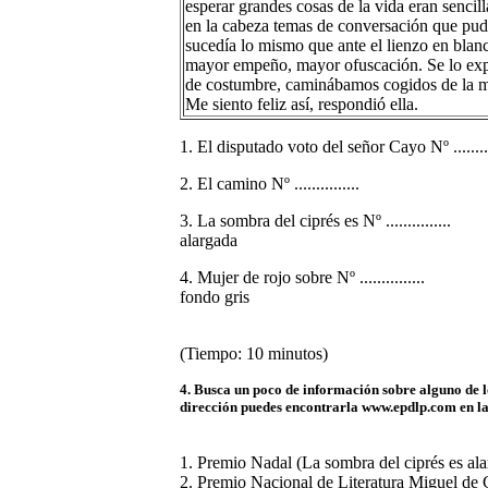
esperar grandes cosas de la vida eran sencil
en la cabeza temas de conversación que pudi
sucedía lo mismo que ante el lienzo en blan
mayor empeño, mayor ofuscación. Se lo ex
de costumbre, caminábamos cogidos de la 
Me siento feliz así, respondió ella.
1. El disputado voto del señor Cayo Nº ..........
2. El camino Nº ...............
3. La sombra del ciprés es Nº ...............
alargada
4. Mujer de rojo sobre Nº ...............
fondo gris
(Tiempo: 10 minutos)
4. Busca un poco de información sobre alguno de l
dirección puedes encontrarla www.epdlp.com en la
1. Premio Nadal (La sombra del ciprés es al
2. Premio Nacional de Literatura Miguel de 