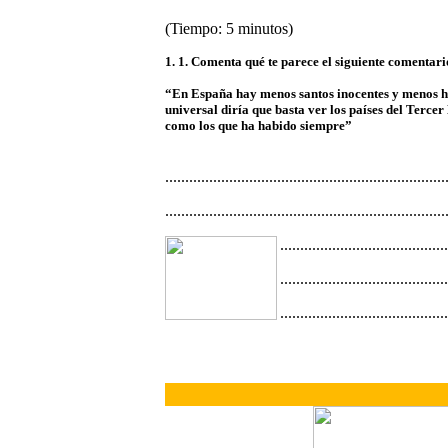
(Tiempo: 5 minutos)
1. 1. Comenta qué te parece el siguiente comentari
“En España hay menos santos inocentes y menos her
universal diría que basta ver los países del Terce
como los que ha habido siempre”
......................................................................
......................................................................
..........................................
..........................................
..........................................