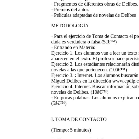
· Fragmentos de diferentes obras de Delibes.
· Premios del autor.
· Películas adaptadas de novelas de Delibes
METODOLOGÍA
· Para el ejercicio de Toma de Contacto el pr
dada es verdadera o falsa.(5â€™)
· Entrando en Materia:
Ejercicio 1
. Los alumnos van a leer un texto 
aparecen en el texto. El profesor hace preci
Ejercicio 2
. Los estudiantes relacionarán dist
novelas a las que pertenecen. (10â€™)
Ejercicio 3.
: Internet. Los alumnos buscarán
Miguel Delibes en la dirección www.epdlp
Ejercicio 4
. Internet. Buscar información sob
novelas de Delibes. (10â€™)
· En pocas palabras: Los alumnos explican co
(5â€™)
I. TOMA DE CONTACTO
(Tiempo: 5 minutos)