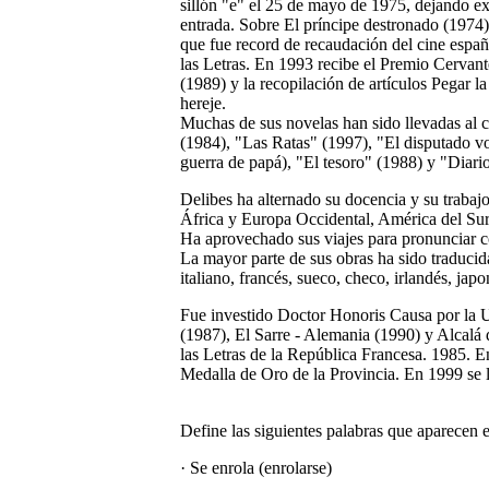
sillón "e" el 25 de mayo de 1975, dejando ex
entrada. Sobre El príncipe destronado (1974)
que fue record de recaudación del cine españ
las Letras. En 1993 recibe el Premio Cervante
(1989) y la recopilación de artículos Pegar 
hereje.
Muchas de sus novelas han sido llevadas al 
(1984), "Las Ratas" (1997), "El disputado v
guerra de papá), "El tesoro" (1988) y "Diari
Delibes ha alternado su docencia y su trabaj
África y Europa Occidental, América del Sur
Ha aprovechado sus viajes para pronunciar co
La mayor parte de sus obras ha sido traducid
italiano, francés, sueco, checo, irlandés, japoné
Fue investido Doctor Honoris Causa por la 
(1987), El Sarre - Alemania (1990) y Alcalá 
las Letras de la República Francesa. 1985. E
Medalla de Oro de la Provincia. En 1999 se l
Define las siguientes palabras que aparecen e
· Se enrola (enrolarse)