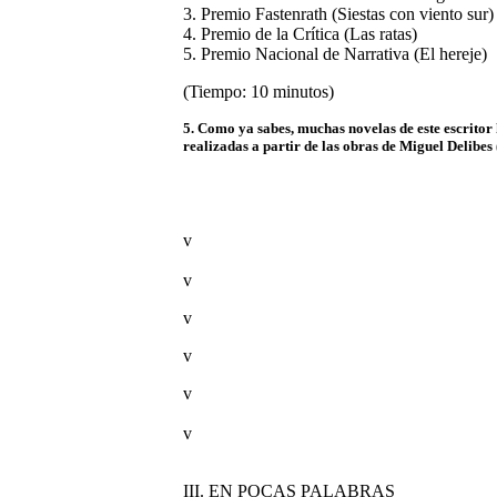
3. Premio Fastenrath (Siestas con viento sur)
4. Premio de la Crítica (Las ratas)
5. Premio Nacional de Narrativa (El hereje)
(Tiempo: 10 minutos)
5. Como ya sabes, muchas novelas de este escritor 
realizadas a partir de las obras de Miguel Delibes (
v
v
v
v
v
v
III. EN POCAS PALABRAS