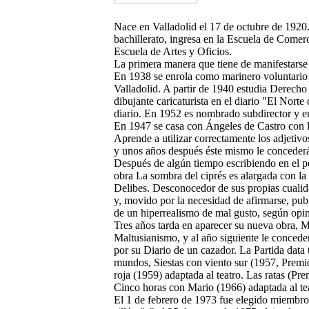
Nace en Valladolid el 17 de octubre de 1920
bachillerato, ingresa en la Escuela de Comer
Escuela de Artes y Oficios.
La primera manera que tiene de manifestarse 
En 1938 se enrola como marinero voluntario e
Valladolid. A partir de 1940 estudia Derech
dibujante caricaturista en el diario "El Nort
diario. En 1952 es nombrado subdirector y e
En 1947 se casa con Ángeles de Castro con la
Aprende a utilizar correctamente los adjetiv
y unos años después éste mismo le concederá
Después de algún tiempo escribiendo en el pe
obra La sombra del ciprés es alargada con l
Delibes. Desconocedor de sus propias cualidad
y, movido por la necesidad de afirmarse, pu
de un hiperrealismo de mal gusto, según opin
Tres años tarda en aparecer su nueva obra, Mi 
Maltusianismo, y al año siguiente le conced
por su Diario de un cazador. La Partida data
mundos, Siestas con viento sur (1957, Premi
roja (1959) adaptada al teatro. Las ratas (Pre
Cinco horas con Mario (1966) adaptada al tea
El 1 de febrero de 1973 fue elegido miembr