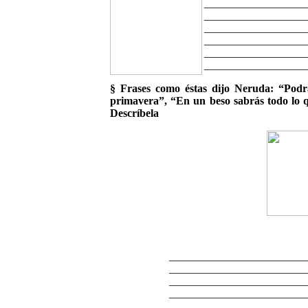
__________________
__________________
__________________
__________________
__________________
__________________
§ Frases como éstas dijo Neruda: “Podrá
primavera”, “En un beso sabrás todo lo q
Descríbela
_________________________
_________________________
_________________________
_________________________
_________________________