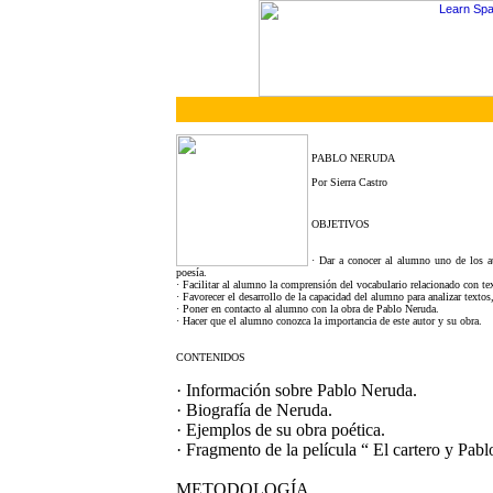
PABLO NERUDA
Por Sierra Castro
OBJETIVOS
· Dar a conocer al alumno uno de los au
poesía.
· Facilitar al alumno la comprensión del vocabulario relacionado con te
· Favorecer el desarrollo de la capacidad del alumno para analizar textos
· Poner en contacto al alumno con la obra de Pablo Neruda.
· Hacer que el alumno conozca la importancia de este autor y su obra.
CONTENIDOS
· Información sobre Pablo Neruda.
· Biografía de Neruda.
· Ejemplos de su obra poética.
· Fragmento de la película “ El cartero y Pab
METODOLOGÍA