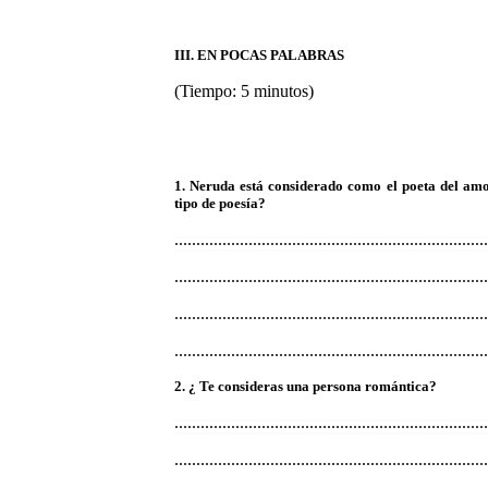
III. EN POCAS PALABRAS
(Tiempo: 5 minutos)
1. Neruda está considerado como el poeta del amor
tipo de poesía?
........................................................................
........................................................................
........................................................................
........................................................................
2. ¿ Te consideras una persona romántica?
........................................................................
........................................................................