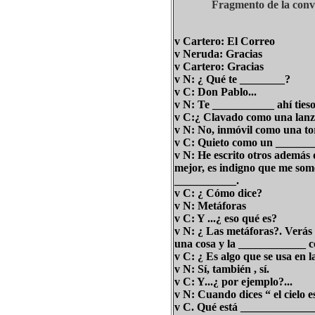
Fragmento de la conve
v Cartero: El Correo
v Neruda: Gracias
v Cartero: Gracias
v N: ¿ Qué te ________?
v C: Don Pablo...
v N: Te ___________ ahí tieso
v C:¿ Clavado como una lan
v N: No, inmóvil como una to
v C: Quieto como un _______
v N: He escrito otros además
mejor, es indigno que me some
___________.
v C: ¿ Cómo dice?
v N: Metáforas
v C: Y ...¿ eso qué es?
v N: ¿ Las metáforas?. Verás 
una cosa y la ____________ c
v C: ¿ Es algo que se usa en l
v N: Sí, también , sí.
v C: Y...¿ por ejemplo?...
v N: Cuando dices “ el cielo 
v C. Qué está _____________