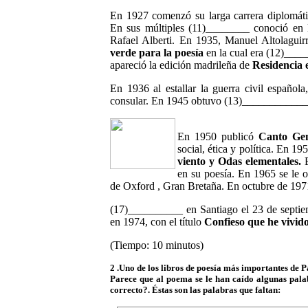
En 1927 comenzó su larga carrera diplomát
En sus múltiples (11)________ conoció en 
Rafael Alberti. En 1935, Manuel Altolaguirr
verde para la poesía
en la cual era (12)____
apareció la edición madrileña de
Residencia e
En 1936 al estallar la guerra civil español
consular. En 1945 obtuvo (13)__________
En 1950 publicó
Canto Gen
social, ética y política. En 1
viento y Odas elementales.
E
en su poesía. En 1965 se le o
de Oxford , Gran Bretaña. En octubre de 19
(17)__________ en Santiago el 23 de septi
en 1974, con el título
Confieso que he vivid
(Tiempo: 10 minutos)
2 .Uno de los libros de poesía más importantes de
Parece que al poema se le han caído algunas palab
correcto?. Éstas son las palabras que faltan: