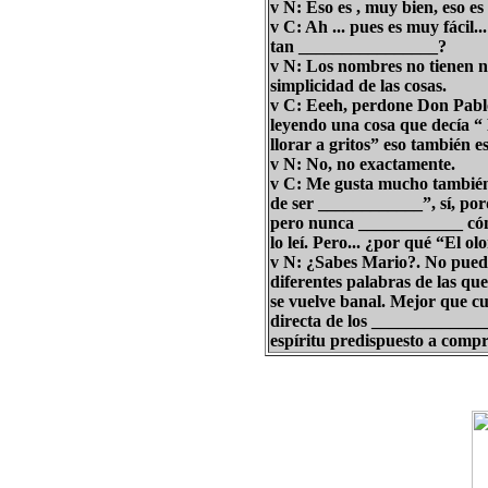
v N: Eso es , muy bien, eso e
v C: Ah ... pues es muy fácil..
tan ________________?
v N: Los nombres no tienen n
simplicidad de las cosas.
v C: Eeeh, perdone Don Pablo
leyendo una cosa que decía “
llorar a gritos” eso también e
v N: No, no exactamente.
v C: Me gusta mucho también
de ser ____________”, sí, por
pero nunca ____________ có
lo leí. Pero... ¿por qué “El ol
v N: ¿Sabes Mario?. No puedo
diferentes palabras de las que
se vuelve banal. Mejor que cu
directa de los ______________
espíritu predispuesto a comp