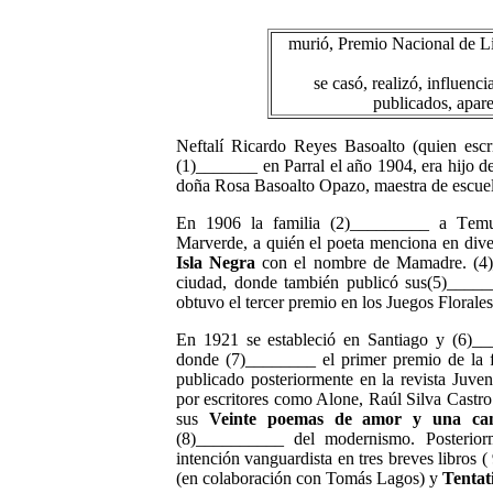
murió, Premio Nacional de Li
se casó, realizó, influenci
publicados, apare
Neftalí Ricardo Reyes Basoalto (quien esc
(1)_______ en Parral el año 1904, era hijo d
doña Rosa Basoalto Opazo, maestra de escuel
En 1906 la familia (2)_________ a Tem
Marverde, a quién el poeta menciona en div
Isla Negra
con el nombre de Mamadre. (4)_
ciudad, donde también publicó sus(5)____
obtuvo el tercer premio en los Juegos Floral
En 1921 se estableció en Santiago y (6)__
donde (7)________ el primer premio de la f
publicado posteriormente en la revista Juv
por escritores como Alone, Raúl Silva Castr
sus
Veinte poemas de amor y una can
(8)__________ del modernismo. Posterior
intención vanguardista en tres breves libros
(en colaboración con Tomás Lagos) y
Tentat