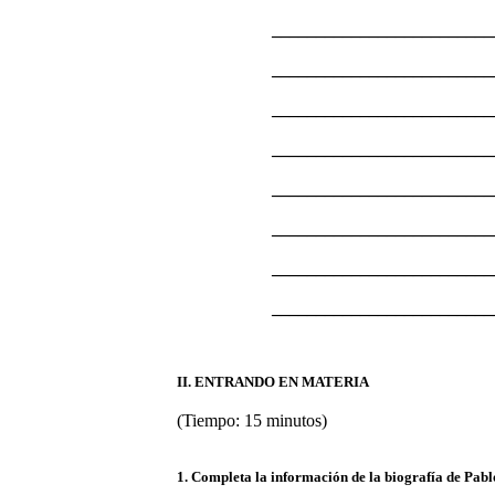
_________________________
_________________________
_________________________
_________________________
_________________________
_________________________
_________________________
_________________________
II. ENTRANDO EN MATERIA
(Tiempo: 15 minutos)
1. Completa la información de la biografía de Pabl