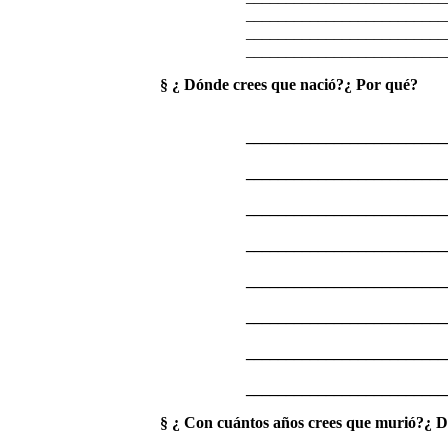
_________________________
_________________________
_________________________
§ ¿ Dónde crees que nació?¿ Por qué?
_________________________
_________________________
_________________________
_________________________
_________________________
_________________________
_________________________
_________________________
§ ¿ Con cuántos años crees que murió?¿ 