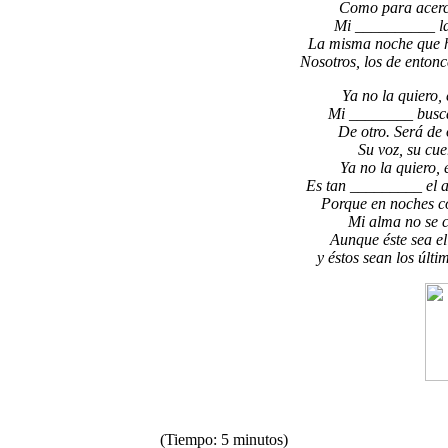
Como para acerc
Mi __________ la 
La misma noche que h
Nosotros, los de enton
Ya no la quiero, 
Mi ________ buscab
De otro. Será de 
Su voz, su cuer
Ya no la quiero, e
Es tan _________ el a
Porque en noches co
Mi alma no se c
Aunque éste sea el
y éstos sean los últ
(Tiempo: 5 minutos)