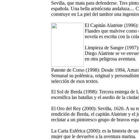
Sevilla, que mata para defenderse. Tres pint
española. Una bella aristócrata andaluza.... 
construye en La piel del tambor una ingenios
El Capitán Alatriste (1996):
Flandes que malvive como e
novela es escrita con la col
Limpieza de Sangre (1997): 
Diego Alatriste se ve envu
en otra peligrosa aventura.
Patente de Corso (1998): Desde 1994, Arturo
Semanal su polémica, original y personalísi
selección de esos textos.
El Sol de Breda (1998): Tercera entrega de La
escenifica las batallas y el asedio de la ciu
El Oro del Rey (2000): Sevilla, 1626. A su r
rendición de Breda, el capitán Alatriste y el
reclutar a un pintoresco grupo de bravos esp
La Carta Esférica (2000): es la historia de u
mujer que le devuelve a la aventura marina.