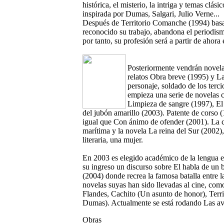
histórica, el misterio, la intriga y temas clás
inspirada por Dumas, Salgari, Julio Verne...
Después de Territorio Comanche (1994) basad
reconocido su trabajo, abandona el periodis
por tanto, su profesión será a partir de ahora e
Posteriormente vendrán novela
relatos Obra breve (1995) y La
personaje, soldado de los terc
empieza una serie de novelas c
Limpieza de sangre (1997), El 
del jubón amarillo (2003). Patente de corso (
igual que Con ánimo de ofender (2001). La c
marítima y la novela La reina del Sur (2002),
literaria, una mujer.
En 2003 es elegido académico de la lengua es
su ingreso un discurso sobre El habla de un 
(2004) donde recrea la famosa batalla entre 
novelas suyas han sido llevadas al cine, com
Flandes, Cachito (Un asunto de honor), Terr
Dumas). Actualmente se está rodando Las aven
Obras