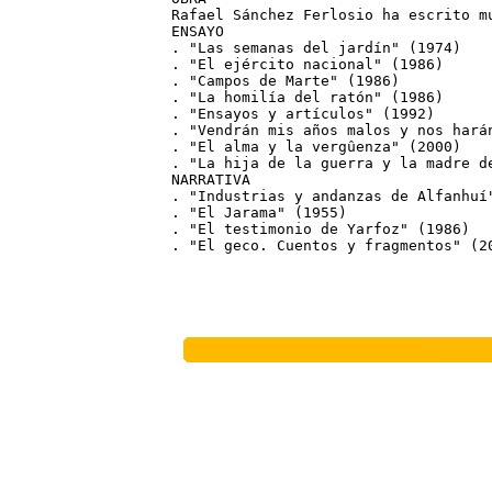

Rafael Sánchez Ferlosio ha escrito m
ENSAYO

. "Las semanas del jardín" (1974)

. "El ejército nacional" (1986)

. "Campos de Marte" (1986)

. "La homilía del ratón" (1986)

. "Ensayos y artículos" (1992)

. "Vendrán mis años malos y nos harán
. "El alma y la vergûenza" (2000)

. "La hija de la guerra y la madre de
NARRATIVA

. "Industrias y andanzas de Alfanhuí"
. "El Jarama" (1955)

. "El testimonio de Yarfoz" (1986)

. "El geco. Cuentos y fragmentos" (2