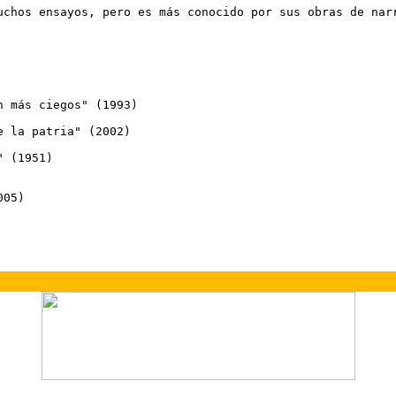
uchos ensayos, pero es más conocido por sus obras de narr
 más ciegos" (1993)

 la patria" (2002)

 (1951)

005)