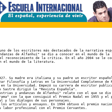
uno de los escritores más destacados de la narrativa espa
ndanzas de Alfanhuí" se dio a conocer en el mundo de la 
el reconocimiento de la crítica. En el año 2004 se le con
n el mundo de la literatura.  
927. Su madre era italiana y su padre un escritor español
zar Filosofía y Letras en la Universidad Complutense de M
 en la Universidad. Empezó su carrera de escritor publica
o Sastre dirigió la "Revista Española".

ustrias y andanzas de Alfanhuí" relato con el que se dio 
rama" con la que consiguió el Premio Nadal en 1955 y el p
l y los diálogos de sus personajes.

 los artículos y ensayos. En 1994 obtuvo el premio nacion