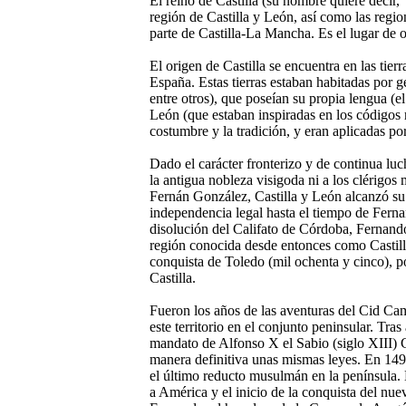
El reino de Castilla (su nombre quiere decir, "
región de Castilla y León, así como las regi
parte de Castilla-La Mancha. Es el lugar de o
El origen de Castilla se encuentra en las tierr
España. Estas tierras estaban habitadas por g
entre otros), que poseían su propia lengua (el
León (que estaban inspiradas en los códigos 
costumbre y la tradición, y eran aplicadas p
Dado el carácter fronterizo y de continua luch
la antigua nobleza visigoda ni a los clérigo
Fernán González, Castilla y León alcanzó su
independencia legal hasta el tiempo de Ferna
disolución del Califato de Córdoba, Fernando 
región conocida desde entonces como Castill
conquista de Toledo (mil ochenta y cinco), 
Castilla.
Fueron los años de las aventuras del Cid Cam
este territorio en el conjunto peninsular. Tra
mandato de Alfonso X el Sabio (siglo XIII) C
manera definitiva unas mismas leyes. En 14
el último reducto musulmán en la península. 
a América y el inicio de la conquista del nu