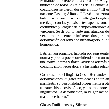
Fernando, el heredero de la Corona de Aragón,
unificado de todos los reinos de la Península
condiciones se dieron durante el siglo VIII en
naciente Castilla; Alfonso I, llevó a esta zo
habían sido romanizadas en alto grado siglos 
mestizaje con las ya existentes, apenas roma
costumbres y lenguas de tiempos anteriores a
vascones. Se da por lo tanto una situación de
verán importantemente influenciados por otro
deformación del romance hispanogodo, que m
homogénea.
Esta lengua romance, hablada por esas gente
norma y poco a poco convirtiéndola en un nu
una forma interna y única, ayudada además po
comunicación geográfica y a las malas rela
Como escribe el lingüista Cesar Hernández: "
deformaciones vulgares provocadas en un amb
manifestar su personalidad propia frente a o
romance hispanovisigótico, y sus impulsores l
lingüísticos, la deformación, la vulgarización
manera de hablar."
Glosas Emilianenses y Silenses