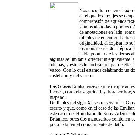
Nos encontramos en el siglo 
en el que los monjes se ocupa
comprensión de aquellos text
latín usado todavía por los c
de anotaciones en latín, rom
difíciles de entender. La tra
originalidad, el copista no se 
los monasterios de la época p
habla popular de las tierras a
algunas se limitan a ofrecer un equivalente l
además, y esto es lo curioso, un par de ellas 
vasco. Con lo cual estamos celabrando un dobl
castellano y del vasco.
Las Glosas Emilianenses dan fe de que antes
Ibérica, con toda seguridad, y, hoy por hoy, 
hispano.
De finales del siglo XI se conservan las Glos
escrito y que, como en el caso de las Emilian
este caso, del Homiliario de Silos. Además d
Británico, otros dos manuscritos contienen p
poco hábil en el conocimiento del latín.
Alfonso X 'El Sabio'