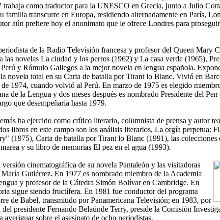
 trabaja como traductor para la UNESCO en Grecia, junto a Julio Cort
su familia transcurre en Europa, residiendo alternadamente en París, Lo
utor aún prefiere hoy el anonimato que le ofrece Londres para prosegui
.
periodista de la Radio Televisión francesa y profesor del Queen Mary C
a las novelas La ciudad y los perros (1962) y La casa verde (1965), P
 Perú y Rómulo Gallegos a la mejor novela en lengua española. Expon
 la novela total en su Carta de batalla por Tirant lo Blanc. Vivió en Bar
o de 1974, cuando volvió al Perú. En marzo de 1975 es elegido miembr
na de la Lengua y dos meses después es nombrado Presidente del Pen
cargo que desempeñaría hasta 1979.
más ha ejercido como crítico literario, columnista de prensa y autor te
os libros en este campo son los análisis literarios, La orgía perpetua: F
 (1975), Carta de batalla por Tirant lo Blanc (1991), las colecciones d
 marea y su libro de memorias El pez en el agua (1993).
 versión cinematográfica de su novela Pantaleón y las visitadoras
é María Gutiérrez. En 1977 es nombrado miembro de la Academia
engua y profesor de la Cátedra Simón Bolívar en Cambridge. En
oria sigue siendo fructífera. En 1981 fue conductor del programa
orre de Babel, transmitido por Panamericana Televisión; en 1983, por
a del presidente Fernando Belaúnde Terry, preside la Comisión Investig
 averiguar sobre el asesinato de ocho periodistas.