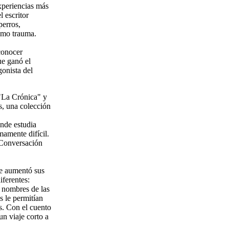
experiencias más
l escritor
perros,
smo trauma.
 conocer
ue ganó el
gonista del
 "La Crónica" y
s, una colección
nde estudia
mamente difícil.
r Conversación
ue aumentó sus
iferentes:
s nombres de las
s le permitían
os. Con el cuento
n viaje corto a