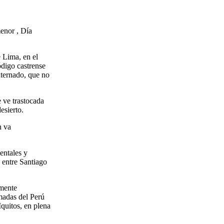
enor , Día
e Lima, en el
ódigo castrense
nternado, que no
e ve trastocada
esierto.
n va
entales y
 entre Santiago
emente
rmadas del Perú
Iquitos, en plena