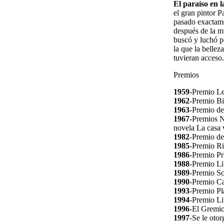
El paraíso en l
el gran pintor P
pasado exactame
después de la m
buscó y luchó p
la que la bellez
tuvieran acceso.
Premios
1959
-Premio Le
1962
-Premio Bi
1963
-Premio de
1967-
Premios N
novela La casa 
1982
-Premio de
1985
-Premio Ri
1986
-Premio Prí
1988
-Premio Li
1989
-Premio Sc
1990
-Premio Cas
1993
-Premio Pl
1994
-Premio Li
1996
-El Gremio 
1997
-Se le oto