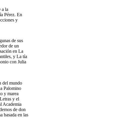
 a la
ía Pérez. En
ecciones y
lgunas de sus
edor de un
rsación en La
tiles, y La tía
monio con Julia
in del mundo
 a Palomino
to y marea
Letras y el
al Academia
dernos de don
na basada en las