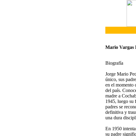
Mario Vargas 
Biografía
Jorge Mario Ped
único, sus padr
en el momento de
del país. Conoc
madre a Cochaba
1945, luego su 
padres se reconc
definitiva y tra
una dura discipl
En 1950 intenta
su padre signif