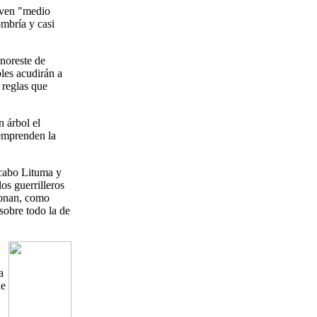
joven "medio
ombría y casi
 noreste de
bles acudirán a
s reglas que
n árbol el
 emprenden la
cabo Lituma y
os guerrilleros
ionan, como
 sobre todo la de
a
de