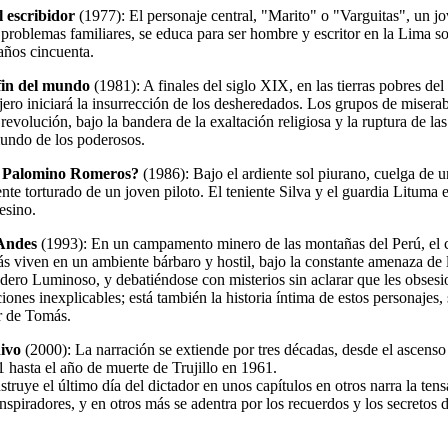
l escribidor
(1977): El personaje central, "Marito" o "Varguitas", un 
 problemas familiares, se educa para ser hombre y escritor en la Lima s
años cincuenta.
fin del mundo
(1981): A finales del siglo XIX, en las tierras pobres del
jero iniciará la insurrección de los desheredados. Los grupos de misera
 revolución, bajo la bandera de la exaltación religiosa y la ruptura de la
undo de los poderosos.
a Palomino Romeros?
(1986): Bajo el ardiente sol piurano, cuelga de u
nte torturado de un joven piloto. El teniente Silva y el guardia Lituma
esino.
 Andes
(1993): En un campamento minero de las montañas del Perú, el 
s viven en un ambiente bárbaro y hostil, bajo la constante amenaza de l
dero Luminoso, y debatiéndose con misterios sin aclarar que les obses
ciones inexplicables; está también la historia íntima de estos personajes,
r de Tomás.
hivo
(2000): La narración se extiende por tres décadas, desde el ascenso
 hasta el año de muerte de Trujillo en 1961.
truye el último día del dictador en unos capítulos en otros narra la tens
nspiradores, y en otros más se adentra por los recuerdos y los secretos 