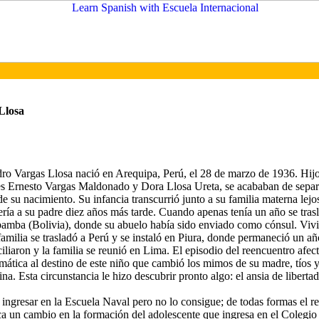
Llosa
ro Vargas Llosa nació en Arequipa, Perú, el 28 de marzo de 1936. Hij
es Ernesto Vargas Maldonado y Dora Llosa Ureta, se acababan de separ
 su nacimiento. Su infancia transcurrió junto a su familia materna lejo
ería a su padre diez años más tarde. Cuando apenas tenía un año se tras
mba (Bolivia), donde su abuelo había sido enviado como cónsul. Vivió
familia se trasladó a Perú y se instaló en Piura, donde permaneció un a
iliaron y la familia se reunió en Lima. El episodio del reencuentro afec
umática al destino de este niño que cambió los mimos de su madre, tíos 
ina. Esta circunstancia le hizo descubrir pronto algo: el ansia de libertad
 ingresar en la Escuela Naval pero no lo consigue; de todas formas el r
ica un cambio en la formación del adolescente que ingresa en el Colegio