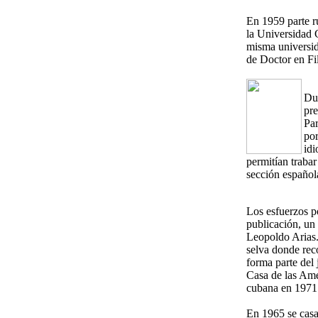
En 1959 parte r
la Universidad 
misma universida
de Doctor en Fil
Dur
pre
Par
por
idi
permitían trabar
sección español
Los esfuerzos po
publicación, un 
Leopoldo Arias. 
selva donde rec
forma parte del
Casa de las Amér
cubana en 1971
En 1965 se casa