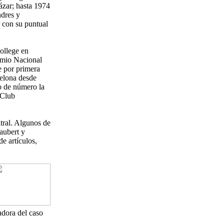
ázar; hasta 1974
ndres y
r con su puntual
ollege en
remio Nacional
e por primera
celona desde
o de número la
 Club
atral. Algunos de
laubert y
e artículos,
adora del caso