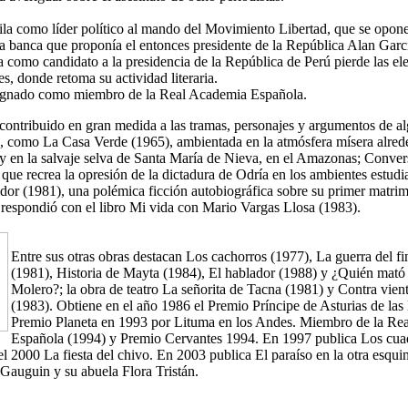
ila como líder político al mando del Movimiento Libertad, que se opone
 la banca que proponía el entonces presidente de la República Alan Garc
a como candidato a la presidencia de la República de Perú pierde las el
s, donde retoma su actividad literaria.
ignado como miembro de la Real Academia Española.
 contribuido en gran medida a las tramas, personajes y argumentos de a
, como La Casa Verde (1965), ambientada en la atmósfera mísera alred
 y en la salvaje selva de Santa María de Nieva, en el Amazonas; Conve
que recrea la opresión de la dictadura de Odría en los ambientes estudian
bidor (1981), una polémica ficción autobiográfica sobre su primer matri
l respondió con el libro Mi vida con Mario Vargas Llosa (1983).
Entre sus otras obras destacan Los cachorros (1977), La guerra del f
(1981), Historia de Mayta (1984), El hablador (1988) y ¿Quién mató
Molero?; la obra de teatro La señorita de Tacna (1981) y Contra vien
(1983). Obtiene en el año 1986 el Premio Príncipe de Asturias de las 
Premio Planeta en 1993 por Lituma en los Andes. Miembro de la Re
Española (1994) y Premio Cervantes 1994. En 1997 publica Los cua
l 2000 La fiesta del chivo. En 2003 publica El paraíso en la otra esqui
 Gauguin y su abuela Flora Tristán.