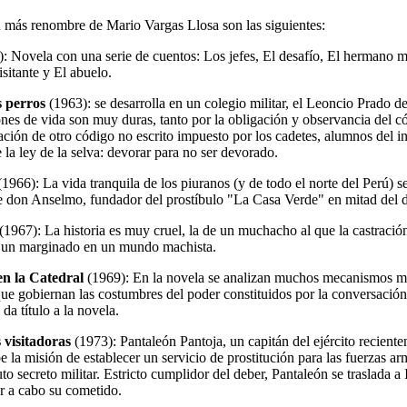
 más renombre de Mario Vargas Llosa son las siguientes:
: Novela con una serie de cuentos: Los jefes, El desafío, El hermano m
itante y El abuelo.
s perros
(1963): se desarrolla en un colegio militar, el Leoncio Prado d
ones de vida son muy duras, tanto por la obligación y observancia del c
ación de otro código no escrito impuesto por los cadetes, alumnos del i
e la ley de la selva: devorar para no ser devorado.
(1966): La vida tranquila de los piuranos (y de todo el norte del Perú) s
de don Anselmo, fundador del prostíbulo "La Casa Verde" en mitad del d
(1967): La historia es muy cruel, la de un muchacho al que la castració
n un marginado en un mundo machista.
en la Catedral
(1969): En la novela se analizan muchos mecanismos m
que gobiernan las costumbres del poder constituidos por la conversación
a título a la novela.
 visitadoras
(1973): Pantaleón Pantoja, un capitán del ejército recient
e la misión de establecer un servicio de prostitución para las fuerzas a
to secreto militar. Estricto cumplidor del deber, Pantaleón se traslada a 
ar a cabo su cometido.