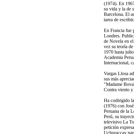
(1974). En 1967
su vida y la de 
Barcelona. El a
tarea de escribir
En Francia fue 
Londres. Public
de Novela en el
vez su teoría de
1970 hasta juli
Academia Perua
Internacional, 
Vargas Llosa ade
sus más apreciad
"Madame Bovary"
Contra viento y
Ha codirigido la
(1976) con Jos
Peruana de la L
Perú, su trayect
televisivo La T
petición expres
Uchuraccay para