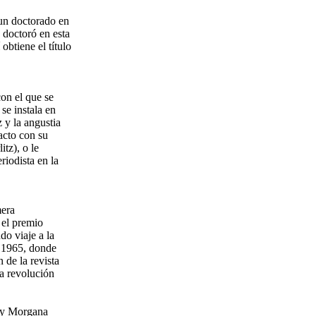
 un doctorado en
 doctoró en esta
obtiene el título
on el que se
se instala en
z y la angustia
acto con su
tz), o le
riodista en la
mera
 el premio
do viaje a la
n 1965, donde
 de la revista
la revolución
) y Morgana