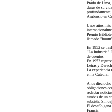
Prado de Lima, e
duras de su vida
profundamente, p
Ambrosio en Con
Unos años más ad
internacionalme
Premio Bibliote
llamado "boom" 
En 1952 se trasl
"La Industria". 
de cuentos.
En 1953 regresa
Letras y Derech
La experiencia u
en la Catedral.
A los dieciocho 
obligaciones ec
redactar noticia
tumbas de un ce
subsistir. Sin d
El desafío gana
Francia.