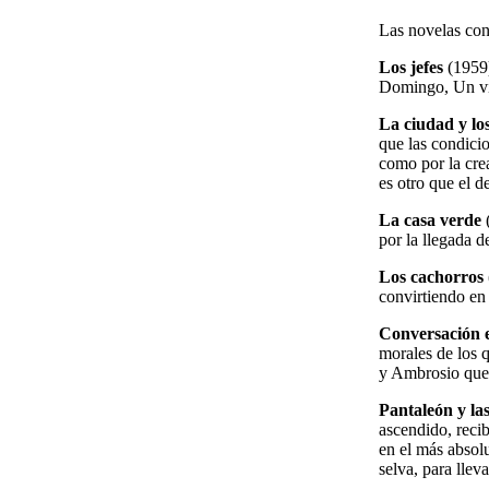
Las novelas con
Los jefes
(1959)
Domingo, Un vis
La ciudad y lo
que las condici
como por la cre
es otro que el d
La casa verde
por la llegada 
Los cachorros
convirtiendo e
Conversación 
morales de los 
y Ambrosio que d
Pantaleón y las
ascendido, recib
en el más absolu
selva, para llev