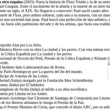
a otra esquina
(2003): Narra la historia de Flora Tristán y la de su nieto
aul Gauguin. Entre el nacimiento de la abuela y la muerte de su nieto ha
nte un siglo, el XIX. No llegaron a conocerse: Paul nació cuatro años
uerte de Flora, pero ambos soñaron, cada uno a su manera, con un mun
or una sociedad más justa. Paul buscó una perfección de tipo artístico,
a no fuera sólo patrimonio del arte y de los artistas, que fuera una realid
opoldo Alas por Los Jefes.
blioteca Breve con su obra La ciudad y los perros. Con esta misma nov
 la Crítica Española por La ciudad y los perros
acional de Novela del Perú, Premio de la Crítica Española y Rómulo G
verde.
l Instituto Italo Latinoamericano de Roma.
tz París Hemingway por La guerra del fin del mundo.
ncipe de Asturias de las Letras.
bertad (Suiza) otorgado por la Fundación Max Schmidheiny.
anno (Italia) por El hablador.
tiglione de Sicilia (Italia) al mérito a su obra novelística
aneta por Lituma en los Andes.
terario Arzobispo San Clemente de Santiago de Compostela por Lituma
de los libreros alemanes le otorga el Premio de la Paz.
rga el Premio Mariano de Cavia, que concede el diario ABC, por su artí