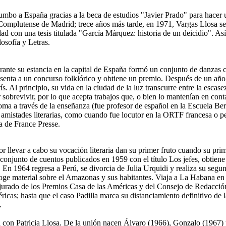
umbo a España gracias a la beca de estudios "Javier Prado" para hacer
Complutense de Madrid; trece años más tarde, en 1971, Vargas Llosa se
d con una tesis titulada "García Márquez: historia de un deicidio". Así 
osofía y Letras.
ante su estancia en la capital de España formó un conjunto de danzas c
senta a un concurso folklórico y obtiene un premio. Después de un año 
ís. Al principio, su vida en la ciudad de la luz transcurre entre la escase
 sobrevivir, por lo que acepta trabajos que, o bien lo mantenían en cont
oma a través de la enseñanza (fue profesor de español en la Escuela Berli
 amistades literarias, como cuando fue locutor en la ORTF francesa o pe
a de France Presse.
r llevar a cabo su vocación literaria dan su primer fruto cuando su pri
conjunto de cuentos publicados en 1959 con el título Los jefes, obtiene
En 1964 regresa a Perú, se divorcia de Julia Urquidi y realiza su segun
oge material sobre el Amazonas y sus habitantes. Viaja a La Habana e
 jurado de los Premios Casa de las Américas y del Consejo de Redacción
icas; hasta que el caso Padilla marca su distanciamiento definitivo de 
.
 con Patricia Llosa. De la unión nacen Álvaro (1966), Gonzalo (1967