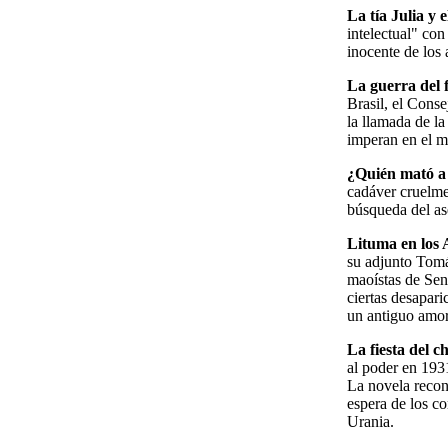
La tía Julia y e
intelectual" con
inocente de los 
La guerra del 
Brasil, el Conse
la llamada de la
imperan en el m
¿Quién mató 
cadáver cruelme
búsqueda del as
Lituma en los
su adjunto Tomá
maoístas de Sen
ciertas desapari
un antiguo amo
La fiesta del c
al poder en 1931
La novela recons
espera de los co
Urania.