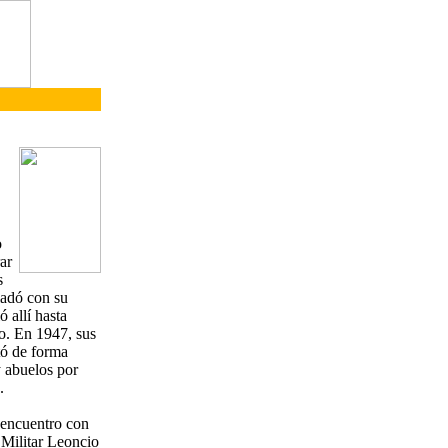
o
ar
s
ladó con su
 allí hasta
ño. En 1947, sus
tó de forma
y abuelos por
.
eencuentro con
 Militar Leoncio