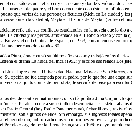
n el cual sólo estudia el tercer y cuarto año y donde vivió una de las 
. La ausencia del padre y el brusco encuentro con éste han influido en e
uesto que varios de sus personajes ficticios (Richi en La ciudad y los 
versación en la Catedral, Mayta en Historia de Mayta...) sufren el mi
elante reflejaría sus conflictos estudiantiles en la novela que lo dio a
nte, La ciudad y los perros, ambientada en el Leoncio Prado y con la q
ca Breve y el de la Crítica de España, en 1963, convirtiéndose en prota
latinoamericano de los años 60.
adó a Piura, donde cursó su último año escolar y trabajó en los diarios
Estrena el drama La huida del Inca (1952) y escribe sus relatos Los jefe
 a Lima. Ingresa en la Universidad Nacional Mayor de San Marcos, do
o. Su opción no fue aceptada por su padre, por lo que fue una etapa su
niversitaria, junto con la de periodista, le serviría de base para escribi
años decide contraer matrimonio con su tía política Julia Urquidi, lo q
onómicas. Paralelamente a sus estudios desempeña hasta siete trabajos d
s en Radio Central (hoy Radio Panamericana), fichar libros y revisar lo
menterio, son algunos de ellos. Sin embargo, sus ingresos totales apena
ejar el periodismo, publica artículos y narraciones en revistas y periódic
 el Premio otorgado por la Revue Française en 1958 y cuyo premio era u