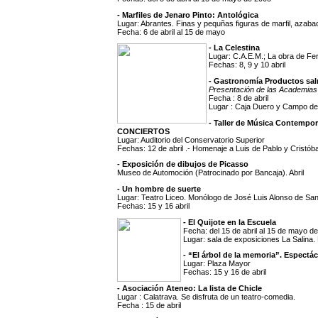
- Marfiles de Jenaro Pinto: Antológica
Lugar: Abrantes. Finas y pequñas figuras de marfil, azaba
Fecha: 6 de abril al 15 de mayo
- La Celestina
Lugar: C.A.E.M.; La obra de Fe
Fechas: 8, 9 y 10 abril
- Gastronomía Productos sal
Presentación de las Academia
Fecha : 8 de abril
Lugar : Caja Duero y Campo de
- Taller de Música Contempo
CONCIERTOS
Lugar: Auditorio del Conservatorio Superior
Fechas: 12 de abril .- Homenaje a Luis de Pablo y Cristóba
- Exposición de dibujos de Picasso
Museo de Automoción (Patrocinado por Bancaja). Abril
- Un hombre de suerte
Lugar: Teatro Liceo. Monólogo de José Luis Alonso de Sant
Fechas: 15 y 16 abril
- El Quijote en la Escuela
Fecha: del 15 de abril al 15 de mayo d
Lugar: sala de exposiciones La Salina.
- “El árbol de la memoria”. Espectá
Lugar: Plaza Mayor
Fechas: 15 y 16 de abril
- Asociación Ateneo: La lista de Chicle
Lugar : Calatrava. Se disfruta de un teatro-comedia.
Fecha : 15 de abril