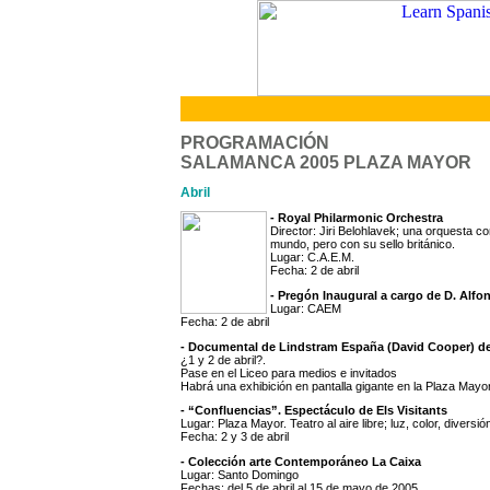
PROGRAMACIÓN
SALAMANCA 2005 PLAZA MAYOR
Abril
-
Royal Philarmonic Orchestra
Director: Jiri Belohlavek; una orquesta co
mundo, pero con su sello británico.
Lugar: C.A.E.M.
Fecha: 2 de abril
- Pregón Inaugural a cargo de D. Alfo
Lugar: CAEM
Fecha: 2 de abril
- Documental de Lindstram España (David Cooper) d
¿1 y 2 de abril?.
Pase en el Liceo para medios e invitados
Habrá una exhibición en pantalla gigante en la Plaza Mayor
- “Confluencias”. Espectáculo de Els Visitants
Lugar: Plaza Mayor. Teatro al aire libre; luz, color, diversi
Fecha: 2 y 3 de abril
- Colección arte Contemporáneo La Caixa
Lugar: Santo Domingo
Fechas: del 5 de abril al 15 de mayo de 2005