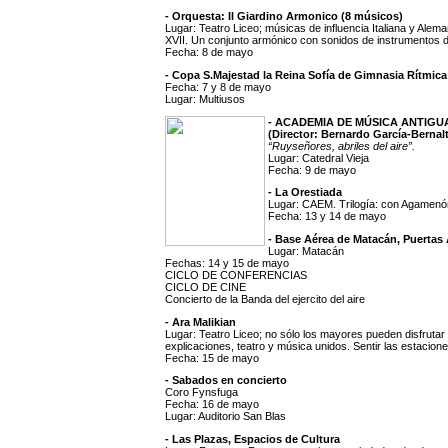
- Orquesta: Il Giardino Armonico (8 músicos)
Lugar: Teatro Liceo; músicas de influencia Italiana y Ale
XVII. Un conjunto armónico con sonidos de instrumentos d
Fecha: 8 de mayo
- Copa S.Majestad la Reina Sofía de Gimnasia Rítmica
Fecha: 7 y 8 de mayo
Lugar: Multiusos
- ACADEMIA DE MÚSICA ANTIG
(Director: Bernardo García-Bernalt
“Ruyseñores, abriles del aire”.
Lugar: Catedral Vieja
Fecha: 9 de mayo
- La Orestiada
Lugar: CAEM. Trilogía: con Agamenó
Fecha: 13 y 14 de mayo
- Base Aérea de Matacán, Puertas 
Lugar: Matacán
Fechas: 14 y 15 de mayo
CICLO DE CONFERENCIAS
CICLO DE CINE
Concierto de la Banda del ejercito del aire
- Ara Malikian
Lugar: Teatro Liceo; no sólo los mayores pueden disfrutar 
explicaciones, teatro y música unidos. Sentir las estacion
Fecha: 15 de mayo
- Sabados en concierto
Coro Fynsfuga
Fecha: 16 de mayo
Lugar: Auditorio San Blas
- Las Plazas, Espacios de Cultura