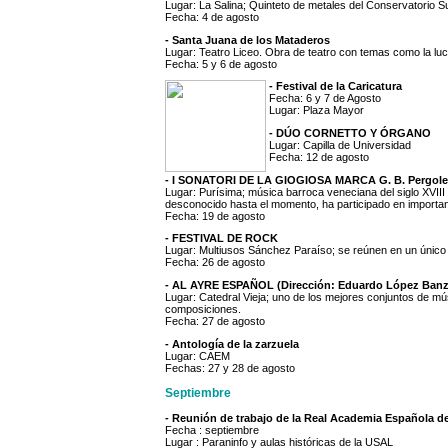
Lugar: La Salina; Quinteto de metales del Conservatorio 
Fecha: 4 de agosto
- Santa Juana de los Mataderos
Lugar: Teatro Liceo. Obra de teatro con temas como la luch
Fecha: 5 y 6 de agosto
- Festival de la Caricatura
Fecha: 6 y 7 de Agosto
Lugar: Plaza Mayor
- DÚO CORNETTO Y ÓRGANO
Lugar: Capilla de Universidad
Fecha: 12 de agosto
- I SONATORI DE LA GIOGIOSA MARCA G. B. Pergole
Lugar: Purísima; música barroca veneciana del siglo XVIII 
desconocido hasta el momento, ha participado en important
Fecha: 19 de agosto
- FESTIVAL DE ROCK
Lugar: Multiusos Sánchez Paraíso; se reúnen en un único
Fecha: 26 de agosto
- AL AYRE ESPAÑOL (Dirección: Eduardo López Banzo)
Lugar: Catedral Vieja; uno de los mejores conjuntos de m
composiciones.
Fecha: 27 de agosto
- Antología de la zarzuela
Lugar: CAEM
Fechas: 27 y 28 de agosto
Septiembre
- Reunión de trabajo de la Real Academia Española d
Fecha : septiembre
Lugar : Paraninfo y aulas históricas de la USAL