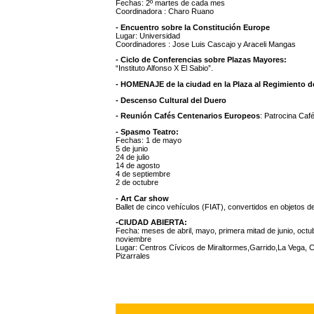
Fechas: 2º martes de cada mes
Coordinadora : Charo Ruano
- Encuentro sobre la Constitución Europe
Lugar: Universidad
Coordinadores : Jose Luis Cascajo y Araceli Mangas
- Ciclo de Conferencias sobre Plazas Mayores:
“Instituto Alfonso X El Sabio”.
- HOMENAJE de la ciudad en la Plaza al Regimiento de
- Descenso Cultural del Duero
- Reunión Cafés Centenarios Europeos
: Patrocina Caf
- Spasmo Teatro:
Fechas: 1 de mayo
5 de junio
24 de julio
14 de agosto
4 de septiembre
2 de octubre
- Art Car show
Ballet de cinco vehículos (FIAT), convertidos en objetos de
-CIUDAD ABIERTA:
Fecha: meses de abril, mayo, primera mitad de junio, octu
noviembre
Lugar: Centros Cívicos de Miraltormes,Garrido,La Vega, 
Pizarrales