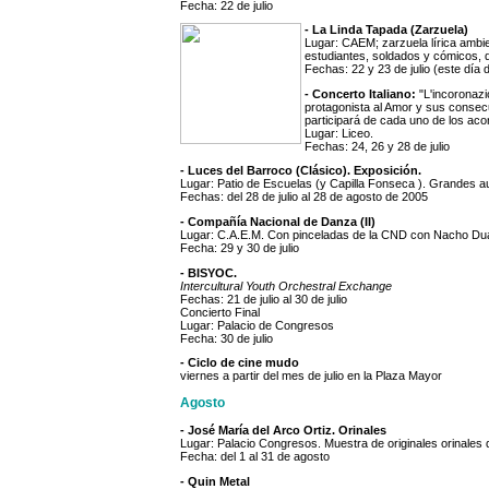
Fecha: 22 de julio
- La Linda Tapada (Zarzuela)
Lugar: CAEM; zarzuela lírica ambie
estudiantes, soldados y cómicos, 
Fechas: 22 y 23 de julio (este día
- Concerto Italiano:
"L'incoronaz
protagonista al Amor y sus consec
participará de cada uno de los ac
Lugar: Liceo.
Fechas: 24, 26 y 28 de julio
- Luces del Barroco (Clásico). Exposición.
Lugar: Patio de Escuelas (y Capilla Fonseca ). Grandes au
Fechas: del 28 de julio al 28 de agosto de 2005
- Compañía Nacional de Danza (II)
Lugar: C.A.E.M. Con pinceladas de la CND con Nacho Du
Fecha: 29 y 30 de julio
- BISYOC.
Intercultural Youth Orchestral Exchange
Fechas: 21 de julio al 30 de julio
Concierto Final
Lugar: Palacio de Congresos
Fecha: 30 de julio
- Ciclo de cine mudo
viernes a partir del mes de julio en la Plaza Mayor
Agosto
- José María del Arco Ortiz. Orinales
Lugar: Palacio Congresos. Muestra de originales orinales 
Fecha: del 1 al 31 de agosto
- Quin Metal