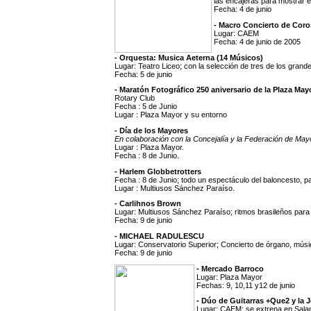
las encajeras para mostrar es
Fecha: 4 de junio
- Macro Concierto de Coro
Lugar: CAEM
Fecha: 4 de junio de 2005
- Orquesta: Musica Aeterna (14 Músicos)
Lugar: Teatro Liceo; con la selección de tres de los gran
Fecha: 5 de junio
- Maratón Fotográfico 250 aniversario de la Plaza May
Rotary Club
Fecha : 5 de Junio
Lugar : Plaza Mayor y su entorno
- Día de los Mayores
En colaboración con la Concejalía y la Federación de May
Lugar : Plaza Mayor.
Fecha : 8 de Junio.
- Harlem Globbetrotters
Fecha : 8 de Junio; todo un espectáculo del baloncesto, p
Lugar : Multiusos Sánchez Paraíso.
- Carlihnos Brown
Lugar: Multiusos Sánchez Paraíso; ritmos brasileños para b
Fecha: 9 de junio
- MICHAEL RADULESCU
Lugar: Conservatorio Superior; Concierto de órgano, músi
Fecha: 9 de junio
- Mercado Barroco
Lugar: Plaza Mayor
Fechas: 9, 10,11 y12 de junio
- Dúo de Guitarras +Que2 y la
Lugar: CAEM; se extrena en Salam