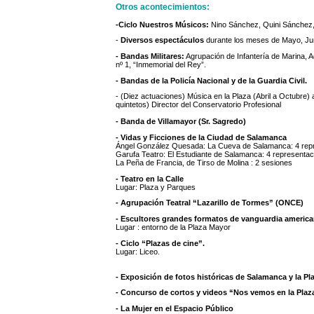
Otros acontecimientos:
-Ciclo Nuestros Músicos:
Nino Sánchez, Quini Sánchez,
-
Diversos espectáculos
durante los meses de Mayo, Jun
- Bandas Militares:
Agrupación de Infantería de Marina, A
nº 1, “Inmemorial del Rey”.
- Bandas de la Policía Nacional y de la Guardia Civil.
- (Diez actuaciones) Música en la Plaza (Abril a Octubre) 
quintetos) Director del Conservatorio Profesional
- Banda de Villamayor (Sr. Sagredo)
- Vidas y Ficciones de la Ciudad de Salamanca
Ángel González Quesada: La Cueva de Salamanca: 4 rep
Garufa Teatro: El Estudiante de Salamanca: 4 representa
La Peña de Francia, de Tirso de Molina : 2 sesiones
- Teatro en la Calle
Lugar: Plaza y Parques
- Agrupación Teatral “Lazarillo de Tormes” (ONCE)
- Escultores grandes formatos de vanguardia americ
Lugar : entorno de la Plaza Mayor
- Ciclo “Plazas de cine”.
Lugar: Liceo.
- Exposición de fotos históricas de Salamanca y la Pl
- Concurso de cortos y videos “Nos vemos en la Plaz
- La Mujer en el Espacio Público