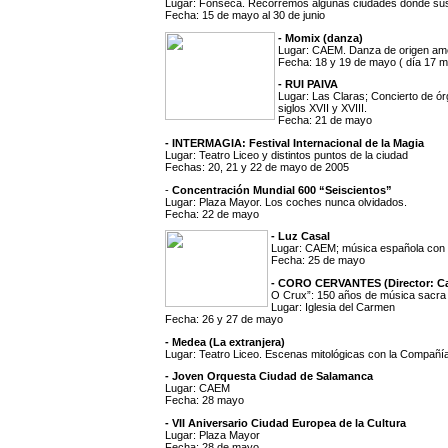
Lugar: Fonseca. Recorremos algunas ciudades donde sus p
Fecha: 15 de mayo al 30 de junio
- Momix (danza)
Lugar: CAEM. Danza de origen am
Fecha: 18 y 19 de mayo ( día 17 m
- RUI PAIVA
Lugar: Las Claras; Concierto de ór
siglos XVII y XVIII.
Fecha: 21 de mayo
- INTERMAGIA: Festival Internacional de la Magia
Lugar: Teatro Liceo y distintos puntos de la ciudad
Fechas: 20, 21 y 22 de mayo de 2005
-
Concentración Mundial 600 “Seiscientos”
Lugar: Plaza Mayor. Los coches nunca olvidados.
Fecha: 22 de mayo
- Luz Casal
Lugar: CAEM; música española con
Fecha: 25 de mayo
- CORO CERVANTES (Director: Ca
O Crux”: 150 años de música sacra
Lugar: Iglesia del Carmen
Fecha: 26 y 27 de mayo
- Medea (La extranjera)
Lugar: Teatro Liceo. Escenas mitológicas con la Compañí
- Joven Orquesta Ciudad de Salamanca
Lugar: CAEM
Fecha: 28 mayo
- VII Aniversario Ciudad Europea de la Cultura
Lugar: Plaza Mayor
Fecha: 28 de mayo