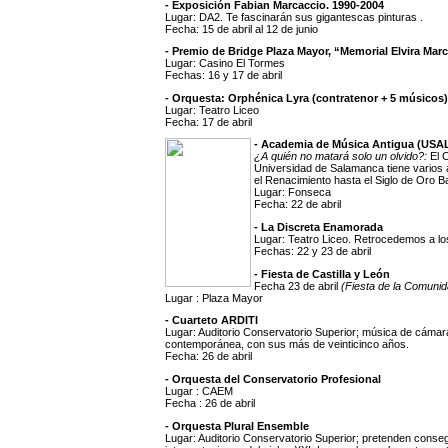
- Exposición Fabian Marcaccio. 1990-2004
Lugar: DA2. Te fascinarán sus gigantescas pinturas .
Fecha: 15 de abril al 12 de junio
- Premio de Bridge Plaza Mayor, “Memorial Elvira Mar
Lugar: Casino El Tormes
Fechas: 16 y 17 de abril
- Orquesta: Orphénica Lyra (contratenor + 5 músicos)
Lugar: Teatro Liceo
Fecha: 17 de abril
- Academia de Música Antigua (USA
¿A quién no matará solo un olvido?:
El 
Universidad de Salamanca tiene varios 
el Renacimiento hasta el Siglo de Oro B
Lugar: Fonseca
Fecha: 22 de abril
- La Discreta Enamorada
Lugar: Teatro Liceo. Retrocedemos a l
Fechas: 22 y 23 de abril
- Fiesta de Castilla y León
Fecha 23 de abril
(Fiesta de la Comunid
Lugar : Plaza Mayor
- Cuarteto ARDITI
Lugar: Auditorio Conservatorio Superior; música de cámar
contemporánea, con sus más de veinticinco años.
Fecha: 26 de abril
- Orquesta del Conservatorio Profesional
Lugar : CAEM
Fecha : 26 de abril
- Orquesta Plural Ensemble
Lugar: Auditorio Conservatorio Superior; pretenden conseg