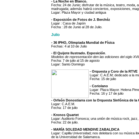
- La Noche en Blanco.
Fecha: 24 de Junio; disfrutar de la música, teatro, moda, ar
madrugada; además habrá conciertos, exposiciones, magia,
Lugar: Plaza Mayor y ciudad antigua
- Exposición de Fotos de J. Berchéz
Lugar : Casa de Japón
Fecha : 28 de Junio al 28 de Julio.
Julio
- 36 IPHO, Olimpiada Mundial de Física
Fechas: 4 al 10 de Julio
- El Quijote Ilustrado.
Exposición
.
Modelos de representación den las ediciones del siglo XVI
Fecha: 7 de julio al 15 de agosto
Lugar: Santo Domingo
- Orquesta y Coro de la RTVE
Lugar: C.A.E.M; dedicado a la m
Fecha: 15 de julio
- Coriolano
Lugar: Plaza Mayor. Helena Pim
Fecha: 16 y 17 de julio
- Orfeón Donostiarra con la Orquesta Sinfónica de l
Lugar: C.A.E.M.
Fecha: 17 de julio
- Kronos Quartet
Lugar: Auditorio Fonseca; una unión de música rock, jazz, 
Fecha: 22 de julio.
- MARÍA SOLEDAD MENDIVE ZABALDICA
Lugar: Capilla Universidad; nos deleitará con su música ib
de la Universidad de Salamanca.