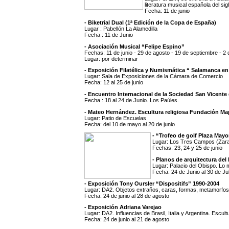
literatura musical española del sig
Fecha: 11 de junio
- Biketrial Dual (1ª Edición de la Copa de España)
Lugar : Pabellón La Alamedilla
Fecha : 11 de Junio
- Asociación Musical “Felipe Espino”
Fechas: 11 de junio - 29 de agosto - 19 de septiembre - 2
Lugar: por determinar
- Exposición Filatélica y Numismática “ Salamanca en 
Lugar: Sala de Exposiciones de la Cámara de Comercio
Fecha: 12 al 25 de junio
- Encuentro Internacional de la Sociedad San Vicente 
Fecha : 18 al 24 de Junio. Los Paúles.
- Mateo Hernández. Escultura religiosa Fundación Ma
Lugar: Patio de Escuelas
Fecha: del 10 de mayo al 20 de junio
- “Trofeo de golf Plaza Mayo
Lugar: Los Tres Campos (Zara
Fechas: 23, 24 y 25 de junio
- Planos de arquitectura de
Lugar: Palacio del Obispo. Lo
Fecha: 24 de Junio al 30 de Jul
- Exposición Tony Oursler “Dispositifs” 1990-2004
Lugar: DA2. Objetos extraños, caras, formas, metamorfos
Fecha: 24 de junio al 28 de agosto
- Exposición Adriana Varejao
Lugar: DA2. Influencias de Brasil, Italia y Argentina. Escult
Fecha: 24 de junio al 21 de agosto