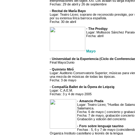
interpretaciones del siglos XXI. Los avalan su larga trayect
Fechas: 29 de abril y 26 de septiembre
- Recital de María Bayo
Lugar: Teatro Liceo; soprano de reconocido prestigio, por 
por su extensa lírica barroca española.
Fecha: 30 de abril
- The Prodigy
Lugar: Multiusos Sánchez Paraiso
Fecha: abril
Mayo
- Universidad de la Experiencia (Ciclo de Conferencia
Final Mayo/Junio
- Quinteto Miró
Lugar: Auditorio Conservatorio Superior; músicas para vie
una mezcla de músicas de todas las épocas.
Fecha: 3 de mayo
- Compañía Ballet de la Ópera de Leipzig
Lugar: C.A.E.M.
Fechas: 3 y 4 de mayo 2005
- Amancio Prada
Lugar: Teatro Liceo; "Huellas de Salam
Salamanca.
Fecha: 6 de mayo ( concierto y grabaci
Fecha: 7 de mayo, grabación concierto
Grabación y edición del concierto
- Foro sobre lenguaje taurino
Fechas : 5, 6 y 7 de mayo (coincidien
Organiza Instituto castellano y leonés de la lengua