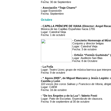
Fecha: 30 de Septiembre
- Asociación “Traje Charro”
Lugar Exposición
Fecha: Septiembre
Octubre
- CAPILLA PRÍNCIPE DE VIANA (Director: Angel Reca
Música de las Capillas Españolas hacia 1755
Lugar: Catedral Vieja
Fecha: 1 de octubre
- Concierto Homenaje al Mú
Conjunto y director belgas
Lugar: Catedral Vieja
Fecha: 3 de octubre
- Orfeón “Fermín Gurbindo”
Lugar :Auditorio San Blas
Fecha: 8 de Octubre
- La Folía
Lugar: Teatro Liceo; grupo de música barroca que interpret
Fecha: 9 de octubre
- “ Agora 2005”, de Miguel Manzano y Jesús Legido: c
Castilla y León
110 voces (los coros Salinas y Francisco de Vitoria, dirigi
Lugar: CAEM
Fecha: 16 de octubre
- "De los Ángeles y de la Luz": Valerio Festi
Lugar: Patio de Escuelas. Espectáculo de clausura.
Fecha: 9 de septiembre al 30 de octubre