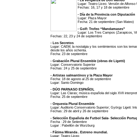
- La venganza de Don Mendo
Lugar: Teatro Liceo. Versión de Alfonso
Fechas: 16, 17 y 18 de septiembre
- Día de la Provincia con Diputación
Lugar: Plaza Mayor
Fecha: 21 de septiembre (San Mateo)
- Golf: Trofeo “Mandamases”
Lugar: Los Tres Campos (Zarapicos, Vi
Fechas: 22, 23 y 24 de septiembre
- Los Secretos
Lugar: CAEM; la nostalgia y los sentimientos son los temas 
desde los años ochenta.
Fecha: 23 de septiembre
- Grabación Plural Ensemble (obras de Ligetti)
Lugar: Conservatorio Superior
Fechas: 24 y 25 de septiembre
- Artistas salmantinos y la Plaza Mayor
Fecha: 18 de agosto al 25 de septiembre
Lugar: Santo Domingo
- DÚO PARNASO ESPAÑOL
Lugar: Las Claras; música española del siglo XVII interpre
Fecha: 25 de septiembre
- Orquesta Plural Ensemble
Lugar: Auditorio Conservatorio Superior; György Ligeti: Intu
Fechas: 29 de abril y 26 de septiembre
- Selección Española de Futbol Sala- Selección Port
Fecha : 29 de Setiembre
Lugar : Pabellón de Wurzburg
- Fátima Miranda . Estreno mundial.
Lugar: Teatro Liceo