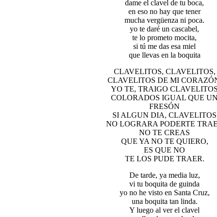
dame el clavel de tu boca,
en eso no hay que tener
mucha vergüenza ni poca.
yo te daré un cascabel,
te lo prometo mocita,
si tú me das esa miel
que llevas en la boquita
CLAVELITOS, CLAVELITOS,
CLAVELITOS DE MI CORAZÓ
YO TE, TRAIGO CLAVELITO
COLORADOS IGUAL QUE U
FRESÓN
SI ALGUN DIA, CLAVELITOS
NO LOGRARA PODERTE TRA
NO TE CREAS
QUE YA NO TE QUIERO,
ES QUE NO
TE LOS PUDE TRAER.
De tarde, ya media luz,
vi tu boquita de guinda
yo no he visto en Santa Cruz,
una boquita tan linda.
Y luego al ver el clavel