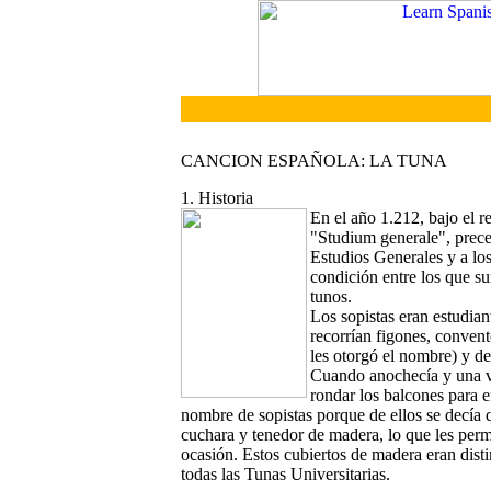
CANCION ESPAÑOLA: LA TUNA
1. Historia
En el año 1.212, bajo el r
"Studium generale", preced
Estudios Generales y a lo
condición entre los que s
tunos.
Los sopistas eran estudian
recorrían figones, convent
les otorgó el nombre) y d
Cuando anochecía y una v
rondar los balcones para e
nombre de sopistas porque de ellos se decía 
cuchara y tenedor de madera, lo que les perm
ocasión. Estos cubiertos de madera eran disti
todas las Tunas Universitarias.