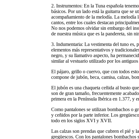
2. Instrumentos:
En la Tuna española tenemos
básicos. Por un lado está la guitarra que se u
acompañamiento de la melodía. La melodía la
cantos, entre los cuales destacan principalmen
No nos podemos olvidar sin embargo del inst
de nuestra música que es la pandereta, sin n
3. Indumentaria:
La vestimenta del tuno es, 
elementos más representativos y tradicionales 
negro, y su llamativo aspecto, ha permanecido
similar al vestuario utilizado por los antiguo
El pájaro, grillo o cuervo, que con todos esto
compone de jubón, beca, camisa, calzas, bom
El jubón
es una chaqueta ceñida al busto que
son de gran tamaño, frecuentemente acabados
primera en la Península Ibérica en 1.377, y 
Como
pantalones
se utilizan bombachos o g
y ceñidos por la parte inferior. Los gregües
todo en los siglos XVI y XVII.
Las calzas
son prendas que cubren el pié y la 
gregüescos. Con los pantalones bombachos se