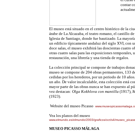
contar c
actualme
El museo está situado en el centro histórico de la ci
árabe de La Alcazaba, el teatro romano, el castillo de
Iglesia de Santiago, donde fue bautizado. La mayorí
un edificio típicamente andaluz del siglo XVI, con 
doce salas, el museo exhibirá las doscientas cuatro 
otras cuatro salas para las exposiciones temporales, 
restauración, una librería y una tienda de regalos.
La colección principal se compone de trabajos donad
museo se compone de 204 obras permanentes, 133 de l
cedidas por los herederos, por un periodo de 10 años
un año. De valor incalculable, esta colección está co
mayor parte de las obras nunca se han expuesto al p
vez destacan:
Olga Kokhlova con mantilla
(1917),
M
(1923).
Website del museo Picasso
www.museopicassomalaga.o
Vea los planos del museo
www.elmundo.es/elmundo/2003/graficos/oct/s4/museo_picass
MUSEO PICASSO MÁLAGA