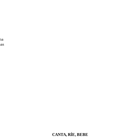
ha
has
CANTA
, RÍE, BEBE