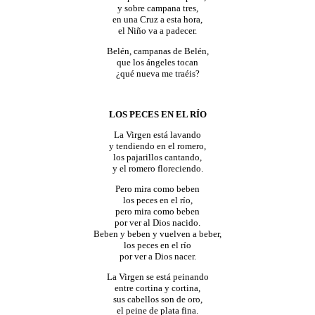
y sobre campana tres,
en una Cruz a esta hora,
el Niño va a padecer.
Belén, campanas de Belén,
que los ángeles tocan
¿qué nueva me traéis?
LOS
PECES
EN EL RÍO
La Virgen está lavando
y tendiendo en el romero,
los pajarillos cantando,
y el romero floreciendo.
Pero mira como beben
los peces en el río,
pero mira como beben
por ver al Dios nacido.
Beben y beben y vuelven a beber,
los peces en el río
por ver a Dios nacer.
La Virgen se está peinando
entre cortina y cortina,
sus cabellos son de oro,
el peine de plata fina.