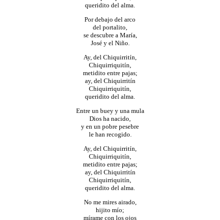
queridito del alma.
Por debajo del arco
del portalito,
se descubre a María,
José y el Niño.
Ay, del Chiquirritín,
Chiquirriquitín,
metidito entre pajas;
ay, del Chiquirritín
Chiquirriquitín,
queridito del alma.
Entre un buey y una mula
Dios ha nacido,
y en un pobre pesebre
le han recogido.
Ay, del Chiquirritín,
Chiquirriquitín,
metidito entre pajas;
ay, del Chiquirritín
Chiquirriquitín,
queridito del alma.
No me mires airado,
hijito mío;
mírame con los ojos