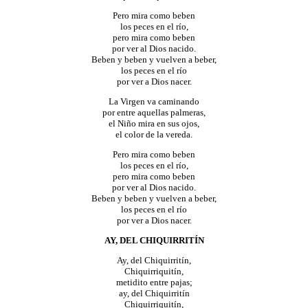
Pero mira como beben
los peces en el río,
pero mira como beben
por ver al Dios nacido.
Beben y beben y vuelven a beber,
los peces en el río
por ver a Dios nacer.
La Virgen va caminando
por entre aquellas palmeras,
el Niño mira en sus ojos,
el color de la vereda.
Pero mira como beben
los peces en el río,
pero mira como beben
por ver al Dios nacido.
Beben y beben y vuelven a beber,
los peces en el río
por ver a Dios nacer.
AY, DEL
CHIQUIRRITÍN
Ay, del Chiquirritín,
Chiquirriquitín,
metidito entre pajas;
ay, del Chiquirritín
Chiquirriquitín,