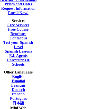
Prices and Dates
Request Information
Enroll Now!
Services
Free Services
Free Course
Brochure
Contact us
Test your Spanish
Level
Spanish Lessons
E.I. Agents
Universities &
Schools
Other Languages
English
Español
Français
Deutsch
Italiano
Português
日本語
Mini Web