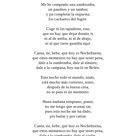
Me he comprado una zambomba,
un pandero y un tambor,
y pa completar la orquesta,
los cacharros del fogón.
Coge tú las tapaderas, eras,
que no hay que dejar dormir, ir,
ni al de arriba, ni al de abajo,
ni al que tiene guardia aquí.
Canta, rie, bebe, que hoy es Nochebuena,
que estos momentos no hay que tener pena,
dale a la zambomba, dale al almirez,
dale a la campana, hoy nació en Belén.
Esta noche todo el mundo, undo,
está mucho más contento, tento,
después de la buena cena,
no se para ni un momento.
Hasta mañana temprano, prano,
no me tengo que acostar, tar,
pues esta noche me ha dado,
por bailar y por cantar.
Canta, rie, bebe, que hoy es Nochebuena,
que estos momentos no hay que tener pena,
dale a la zambomba, dale al violín,