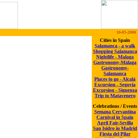
16-05-2006
Cities in Spain
Salamanca - a walk
Shopping Salamanca
Nightlife - Malaga
Gastronomy-Málaga
Gastronomy-
Salamanca
Places to go - Alcalá
Excursion - Segovia
Excursion - Siguenza
Trip to Matavenero
Celebrations / Events
Semana Cervantina
Carnival in Spain
April Fair-Sevilla
San Isidro in Madrid
Fiesta del Pilar