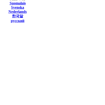
Suomalais
Svenska
Nederlands
한국말
русский