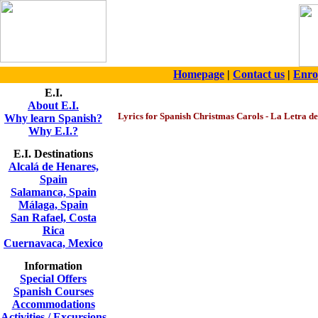
Homepage
|
Contact us
|
Enro
E.I.
About E.I.
Lyrics for Spanish
Christmas
Carols - La Letra de
Why learn Spanish?
Why E.I.?
E.I. Destinations
Alcalá de Henares,
Spain
Salamanca, Spain
Málaga, Spain
San Rafael, Costa
Rica
Cuernavaca, Mexico
Information
Special Offers
Spanish Courses
Accommodations
Activities / Excursions