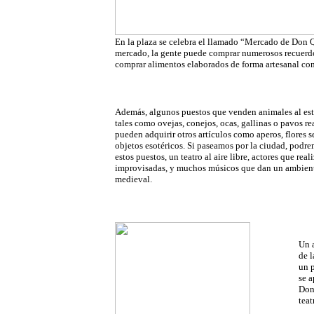
En la plaza se celebra el llamado “Mercado de Don Q
mercado, la gente puede comprar numerosos recuerdos
comprar alimentos elaborados de forma artesanal co
Además, algunos puestos que venden animales al est
tales como ovejas, conejos, ocas, gallinas o pavos re
pueden adquirir otros artículos como aperos, flores 
objetos esotéricos. Si paseamos por la ciudad, podr
estos puestos, un teatro al aire libre, actores que rea
improvisadas, y muchos músicos que dan un ambiente
medieval.
Un 
de l
un p
se a
Don
teat