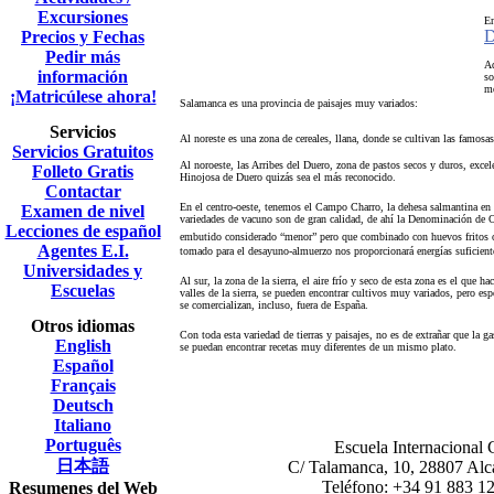
Excursiones
En
D
Precios y Fechas
Pedir más
Ad
información
so
mé
¡Matricúlese ahora!
Salamanca es una provincia de paisajes muy variados:
Servicios
Al noreste es una zona de cereales, llana, donde se cultivan las famosas
Servicios Gratuitos
Al noroeste, las Arribes del Duero, zona de pastos secos y duros, excele
Folleto Gratis
Hinojosa de Duero quizás sea el más reconocido.
Contactar
En el centro-oeste, tenemos el Campo Charro, la dehesa salmantina en l
Examen de nivel
variedades de vacuno son de gran calidad, de ahí la Denominación de 
Lecciones de español
embutido considerado “menor” pero que combinado con huevos fritos 
Agentes E.I.
tomado para el desayuno-almuerzo nos proporcionará energías suficiente
Universidades y
Al sur, la zona de la sierra, el aire frío y seco de esta zona es el que 
Escuelas
valles de la sierra, se pueden encontrar cultivos muy variados, pero es
se comercializan, incluso, fuera de España.
Otros idiomas
Con toda esta variedad de tierras y paisajes, no es de extrañar que la g
English
se puedan encontrar recetas muy diferentes de un mismo plato.
Español
Français
Deutsch
Italiano
Português
Escuela Internacional C
日本語
C/ Talamanca, 10, 28807 Alc
Teléfono: +34 91 883 12
Resumenes del Web