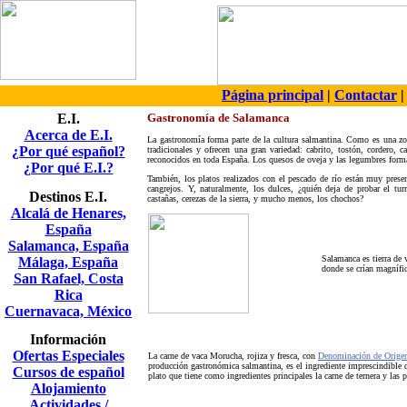
Página principal
|
Contactar
E.I.
Gastronomía de Salamanca
Acerca de E.I.
La gastronomía forma parte de la cultura salmantina. Como es una zona
¿Por qué español?
tradicionales y ofrecen una gran variedad: cabrito, tostón, cordero, 
reconocidos en toda España. Los quesos de oveja y las legumbres forma
¿Por qué E.I.?
También, los platos realizados con el pescado de río están muy present
cangrejos. Y, naturalmente, los dulces, ¿quién deja de probar el tur
Destinos E.I.
castañas,
cerezas de la sierra, y mucho menos, los chochos?
Alcalá de Henares,
España
Salamanca, España
Salamanca es tierra de 
Málaga, España
donde se crían magnífic
San Rafael, Costa
Rica
Cuernavaca, México
Información
Ofertas Especiales
La carne de vaca Morucha, rojiza y fresca, con
Denominación de Orige
producción gastronómica salmantina, es el ingrediente imprescindible d
Cursos de español
plato que tiene como ingredientes principales la carne de ternera y las
Alojamiento
Actividades /