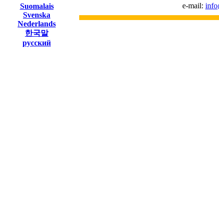
e-mail:
inf
Suomalais
Svenska
Nederlands
한국말
русский