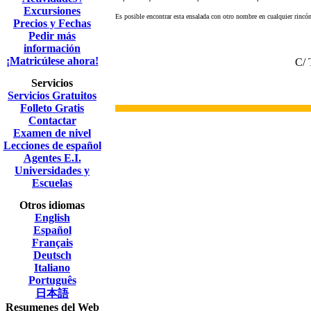
Excursiones
Es posible encontrar esta ensalada con otro nombre en cualquier rincó
Precios y Fechas
Pedir más
información
¡Matricúlese ahora!
C/ 
Servicios
Servicios Gratuitos
Folleto Gratis
Contactar
Examen de nivel
Lecciones de español
Agentes E.I.
Universidades y
Escuelas
Otros idiomas
English
Español
Français
Deutsch
Italiano
Português
日本語
Resumenes del Web