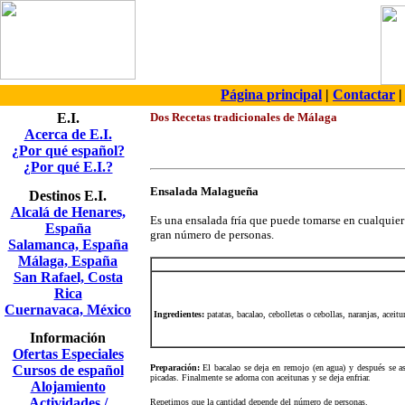
Página principal
|
Contactar
E.I.
Dos Recetas tradicionales de Málaga
Acerca de E.I.
¿Por qué español?
¿Por qué E.I.?
Ensalada Malagueña
Destinos E.I.
Alcalá de Henares,
Es una ensalada fría que puede tomarse en cualquie
España
gran número de personas.
Salamanca, España
Málaga, España
San Rafael, Costa
Rica
Cuernavaca, México
Ingredientes:
patatas, bacalao, cebolletas o cebollas, naranjas, aceitu
Información
Ofertas Especiales
Cursos de español
Preparación:
El bacalao se deja en remojo (en agua) y después se asa.
picadas. Finalmente se adorna con aceitunas y se deja enfriar.
Alojamiento
Actividades /
Repetimos que la cantidad depende del número de personas.