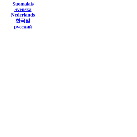
Suomalais
Svenska
Nederlands
한국말
русский