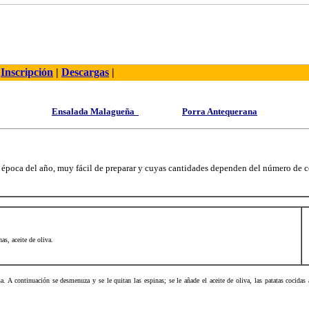
|
Inscripción
|
Descargas
|
Ensalada Malagueña
Porra Antequerana
r época del año, muy fácil de preparar y cuyas cantidades dependen del número de
nas, aceite de oliva.
 A continuación se desmenuza y se le quitan las espinas; se le añade el aceite de oliva, las patatas cocidas a