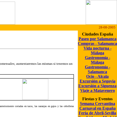
28-08-2005
Ciudades España
Paseo por Salamanca
Compras - Salamanca
Vida nocturna -
Málaga
Gastronomía -
Málaga
 comensales; aumentaremos las mismas si tenemos un
Gastronomía -
Salamanca
Ocio - Alcala
Excursión a Segovia
Excursión a Siguenza
Viaje a Matavenero
Fiestas y Eventos
Semana Cervantina
nteriormente cortadas en tacos, las naranjas en gajos y las cebolletas
Carnaval en España
Feria de Abril-Sevilla