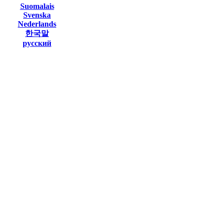
Suomalais
Svenska
Nederlands
한국말
русский