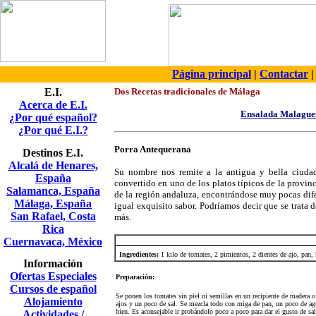
Página principal
|
Contactar
E.I.
Dos Recetas tradicionales de Málaga
Acerca de E.I.
Ensalada Malagu
¿Por qué español?
¿Por qué E.I.?
Porra Antequerana
Destinos E.I.
Alcalá de Henares,
Su nombre nos remite a la antigua y bella ciuda
España
convertido en uno de los platos típicos de la provinc
Salamanca, España
de la región andaluza, encontrándose muy pocas dife
Málaga, España
igual exquisito sabor. Podríamos decir que se trata
San Rafael, Costa
más.
Rica
Cuernavaca, México
Ingredientes:
1 kilo de tomates, 2 pimientos, 2 dientes de ajo, p
Información
Ofertas Especiales
Preparación:
Cursos de español
Se ponen los tomates sin piel ni semillas en un recipiente de madera o 
Alojamiento
ajos y un poco de sal. Se mezcla todo con miga de pan, un poco de agua
bien. Es aconsejable ir probándolo poco a poco para dar el gusto de sa
Actividades /