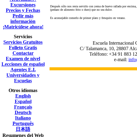
Excursiones
Después sólo nos resta servirlo con yema de huevo rallada por encima, 
Precios y Fechas
(pedazo de alimento frito o duro) que no sea dulce.
Pedir más
Es aconsejable comerlo de primer plato y fresquito en verano.
información
¡Matricúlese ahora!
Servicios
Servicios Gratuitos
Escuela Internacional C
Folleto Gratis
C/ Talamanca, 10, 28807 Alc
Contactar
Teléfono: +34 91 883 12
Examen de nivel
e-mail:
inf
Lecciones de español
Agentes E.I.
Universidades y
Escuelas
Otros idiomas
English
Español
Français
Deutsch
Italiano
Português
日本語
Resumenes del Web