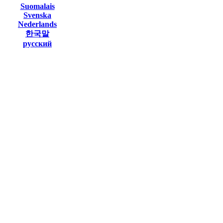
Suomalais
Svenska
Nederlands
한국말
русский