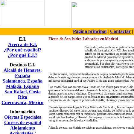
Página principal
|
Contactar
E.I.
Fiesta de San Isidro Labrador en Madrid
Acerca de E.I.
San Isidro, además de ser el patrón de lo
¿Por qué español?
caballo de los siglos XI y XII. Son much
Isidro fue en su juventud un pocero que 
¿Por qué E.I.?
ciudad de Madrid para hacerse agricultor
vida cambia por completo y sorprende a s
comunidad. Por ejemplo, cada cierto tie
Destinos E.I.
atender a los comensales, consiguió mult
Alcalá de Henares,
En otra ocasión, durante un terrible año de sequía, temiendo por la cos
España
daba suficiente agua como para abastecer a la ciudad de Madrid. Además
Salamanca, España
milagroso manantial curó al rey Felipe III de una grave enfermedad. Por
Málaga, España
Los madrileños van en este día al Prado de San Isidro para pasar el día 
que mana de la fuente del santo buscando la salud y la purificación. A
San Rafael, Costa
denominan chulapos o chulapas. Durante este día suena continuamente e
Rica
algarabía de los barquilleros y la música de los organilleros acompañan 
comprar en los chiringuitos pinchos de tortilla, chorizo y platos de co
Cuernavaca, México
En esta época tiene lugar la Feria Taurina de San Isidro, la más impor
mejores diestros del cartel internacional para deleite del público más e
Información
(hora solar) comienza con el tradicional paseíllo cada corrida de toros.
Ofertas Especiales
en el que Ava Gadner y Hernest Hemingway disfrutaron de la Fiesta Nac
un gran espectáculo de color y tradición.
Cursos de español
Alojamiento
Además de esto, en Madrid se celebran exposiciones, conciertos y multi
Actividades /