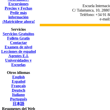
Excursiones
Escuela Internaci
Precios y Fechas
C/ Talamanca, 10, 2880
Pedir más
Teléfono: +34 91 8
información
e-mail
¡Matricúlese ahora!
Servicios
Servicios Gratuitos
Folleto Gratis
Contactar
Examen de nivel
Lecciones de español
Agentes E.I.
Universidades y
Escuelas
Otros idiomas
English
Español
Français
Deutsch
Italiano
Português
日本語
Resumenes del Web