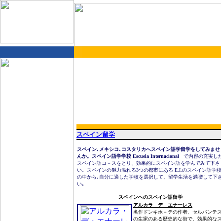
スペイン留学
スペイン､メキシコ､コスタリカへスペイン語学留学をしてみませ
んか。スペイン語学学校 Escuela Internacional
で内容の充実し
スペイン語コ－スをとり、効果的にスペイン語を学んでみて下さ
い。スペインの魅力溢れる3つの都市にあ
る
E.I.のスペイン語学
の中から､自分に適した学校を選択して、留学生活を満喫して下
い｡
スペインへのスペイン語留学
アルカラ デ エナーレス
名作ドンキホ－テの作者、セルバンテ
の生家のある歴史的な街で、効果的な