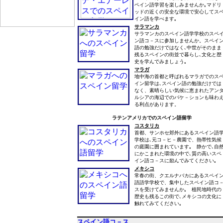
ペイン語学習を楽しみませんか｡マドリ
ッドの近くの安全な環境で安心してス
イン語を学べます｡
サラマンカ
サラマンカのスペイン語学学校のスペ
ン語コ－スに参加しませんか。スペイ
語の勉強だけではなく､中世がそのまま
残るスペインの街並で暮らし､文化と歴
史を学んでみましょう｡
マラガ
地中海の首都と呼ばれるマラガでのス
イン留学は､スペイン語の勉強だけでは
なく、素晴らしい気候に恵まれたアン
ルシアの海辺でのバケ－ションも味わ
る利点があります。
ラテンアメリカでのスペイン語留学
コスタリカ
首都、サンホセ郊外にあるスペイン語
学校は､元コ－ヒ－農園で、熱帯性気候
の庭園に囲まれています｡ 静かで､自
にかこまれた環境の中で､質の高いスペ
イン語コ－スに励んでみてください｡
メキシコ
常春の街、クエルナバカにあるスペイ
語語学学校で、集中したスペイン語コ
スを受けてみませんか｡ 植民地時代の
歴史も残るこの街で､メキシコの文化に
触れてみてください｡
スペイン語コ－ス