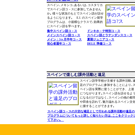
スペイン､メキシコ､あるいは､コスタリカ
でスペイン語コ－スに参加してみません
か｡ 様々な状況のもとでスペイン語が話せ
るようになります｡ E.I. のスペイン留学
プログラムは、小規模なクラスで､効果的
にスペイン語を学べます｡
集中スペイン語コ－ス
ドンキホ－テ特別コ－ス
メインスペイン語コ－ス
スペイン語とラテンダンスコ－ス
メイン：3ヶ月半年コ－ス
夏期ジュニアコ－ス
初心者通年コ－ス
DELE 準備コ－ス
スペインで楽しむ課外活動と遠足
スペイン語学学校が主催する課外活動､
足のプログラムに参加することにより､
ペイン語を実際に使うことができ、上達
につながります｡スペイン語を話せるよ
になるだけではなく､スペインの他の都
や田舎を訪れて､魅力溢れるスペイン文
に接することができます｡
スペイン語コ－スの大切な補足として行われる課外活動や遠足の
プログラムについてもっと詳しく知りたい方は､ここをクリック
て下さい｡