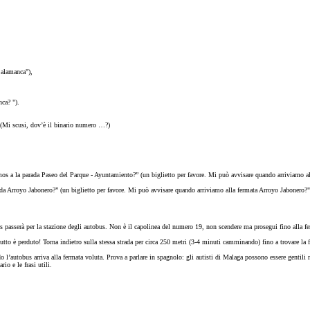
.
Salamanca"),
ca? ").
? (Mi scusi, dov’è il binario numero …?)
mos a la parada Paseo del Parque - Ayuntamiento?” (un biglietto per favore. Mi può avvisare quando arriviamo a
da Arroyo Jabonero?” (un biglietto per favore. Mi può avvisare quando arriviamo alla fermata Arroyo Jabonero?"
us passerà per la stazione degli autobus. Non è il capolinea del numero 19, non scendere ma prosegui fino alla f
tutto è perduto! Torna indietro sulla stessa strada per circa 250 metri (3-4 minuti camminando) fino a trovare la 
o l’autobus arriva alla fermata voluta. Prova a parlare in spagnolo: gli autisti di Malaga possono essere gentili m
io e le frasi utili.