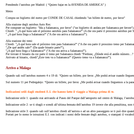
Prendendo l’autobus per Madrid: ( “Quiero bajar en la AVENIDA DE AMERICA” )
Metro
Compra un biglietto del metro per CONDE DE CASAL chiedendo "un billete de metro, por favor"
Alla stazione degli autobus Auto Res:
Per comprare un biglietto: "Ida a Salamanca, por favor" ("un biglietto di andata per Salamanca per favore")
Chiedi: " ¿A qué hora sale el próximo autobús para Salamanca?" (A che ora parte il prossimo autobus per 
" ¿A qué hora llega a Salamanca?" ("A che ora arriva a Salamanca?").
Alla stazione dei treni:
Chiedi: "¿A qué hora sale el próximo tren para Salamanca?" ("A che ora parte il prossimo treno per Salaman
"¿De qué andén sale?" (Da quale binario parte?"),
"¿A qué hora llega a Salamanca?" ("A che ora arriva a Salamanca?").
Per trovare il binario da cui parte il treno per Salamanca chiedi "Perdone, ¿Dónde está el andén número...
Arrivato al binario, chiedi"¿Este tren va a Salamanca?" (Questo treno va a Salamanca?").
Arrivo a Malaga
Quando sali sull’autobus numero 4 o 19 di: “Quiero un billete, por favor. ¿Me podrá avisar cuando llegue
Sul numero 11 per Pedregalejo: “Quiero un billete, por favor. ¿Me podrá avisar cuando lleguemos a la para
Indicazioni utili dagli studenti E.I. che hanno fatto il viaggio a Malaga prima di te.
Indicazione utile 1: quando stai arrivando al Paseo del Parque dall’aeroporto nel centro di Malaga, l’autob
Indicazione utile 2: se ti sbagli e scendi all’ultima fermata dell’autobus 19 invece che alla penultima, non 
Indicazione utile 3: quando sali sull’autobus chiedi all’autista o ad un altro passeggero se ti può dire quand
Portati per lo meno le istruzioni E.I. con indicati i nomi delle fermate degli autobus, o stampati il vocabolar