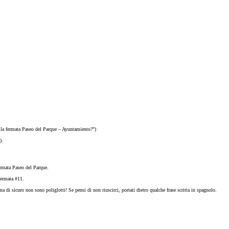
lla fermata Paseo del Parque – Ayuntamiento?”)
).
ermata Paseo del Parque.
fermata #11.
a di sicuro non sono poliglotti! Se pensi di non riuscirci, portati dietro qualche frase scritta in spagnolo.