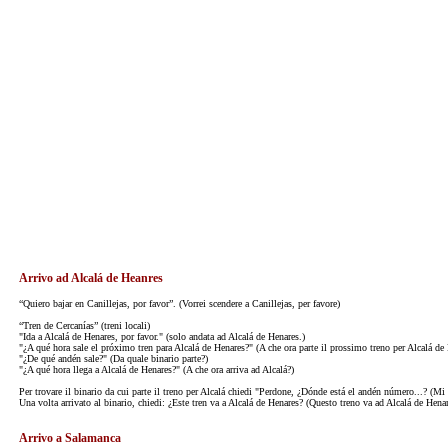
Arrivo ad Alcalá de Heanres
“Quiero bajar en Canillejas, por favor”. (Vorrei scendere a Canillejas, per favore)
“Tren de Cercanías” (treni locali)
"Ida a Alcalá de Henares, por favor." (solo andata ad Alcalá de Henares.)
"¿A qué hora sale el próximo tren para Alcalá de Henares?" (A che ora parte il prossimo treno per Alcalá de
"¿De qué andén sale?" (Da quale binario parte?)
"¿A qué hora llega a Alcalá de Henares?" (A che ora arriva ad Alcalá?)
Per trovare il binario da cui parte il treno per Alcalá chiedi "Perdone, ¿Dónde está el andén número...? (M
Una volta arrivato al binario, chiedi: ¿Este tren va a Alcalá de Henares? (Questo treno va ad Alcalá de Henar
Arrivo a Salamanca