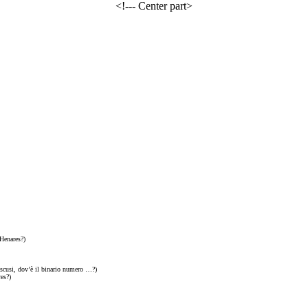
<!--- Center part>
 Henares?)
i scusi, dov’è il binario numero …?)
es?)