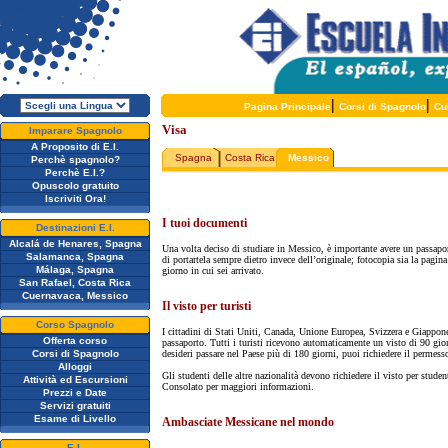
|
|
Pagina Principale
Corsi di Spagnolo
Cu
Visa
Imparare Spagnolo
A Proposito di E.I.
Spagna
Costa Rica
Messico
Perchè spagnolo?
Perchè E.I.?
Opuscolo gratuito
Iscriviti Ora!
I tuoi documenti
Destinazioni E.I.
Alcalá de Henares, Spagna
Una volta deciso di studiare in Messico, è importante avere un passap
Salamanca, Spagna
di portartela sempre dietro invece dell’originale; fotocopia sia la pagina
Málaga, Spagna
giorno in cui sei arrivato.
San Rafael, Costa Rica
Cuernavaca, Messico
Il visto per turisti
Corso Spagnolo
I cittadini di Stati Uniti, Canada, Unione Europea, Svizzera e Giappo
Offerta corso
passaporto. Tutti i turisti ricevono automaticamente un visto di 90 gio
Corsi di Spagnolo
desideri passare nel Paese più di 180 giorni, puoi richiedere il permesso
Alloggi
Gli studenti delle altre nazionalità devono richiedere il visto per stud
Attività ed Escursioni
Consolato per maggiori informazioni.
Prezzi e Date
Servizi gratuiti
Esame di Livello
Ambasciate Messicane nel mondo
E.I.