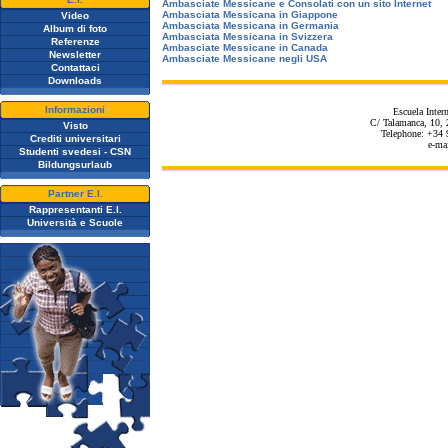
Ambasciate Messicane e Consolati con un sito Internet
Ambasciata Messicana in Giappone
Video
Ambasciata Messicana in Germania
Album di foto
Ambasciata Messicana in Svizzera
Referenze
Ambasciate Messicane in Canada
Newsletter
Ambasciate Messicane negli USA
Contattaci
Downloads
Informazioni
Escuela Inter
C/ Talamanca, 10, 
Visto
Telephone: +34 
Crediti universitari
e-ma
Studenti svedesi - CSN
Bildungsurlaub
Partner E.I.
Rappresentanti E.I.
Università e Scuole