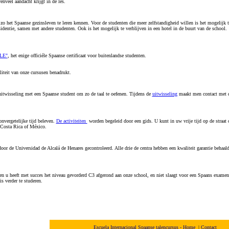
enveel aandacht krijgt in de les.
zo het Spaanse gezinsleven te leren kennen. Voor de studenten die meer zelfstandigheid willen is het mogelijk 
esidentie, samen met andere studenten. Ook is het mogelijk te verblijven in een hotel in de buurt van de school.
LE"
, het enige officiéle Spaanse certificaat voor buitenlandse studenten.
liteit van onze cursusen benadrukt.
itwisseling met een Spaanse student om zo de taal te oefenen. Tijdens de
uitwisseling
maakt men contact met d
onvergetelijke tijd beleven.
De activiteiten
worden begeleid door een gids. U kunt in uw vrije tijd op de straat
, Costa Rica of México.
or de Universidad de Alcalá de Henares gecontroleerd. Alle drie de centra hebben een kwaliteit garantie behaal
en u heeft met succes het niveau gevorderd C3 afgerond aan onze school, en niet slaagt voor een Spaans examen
is verder te studeren.
Escuela Internacional Spaanse talencursus - Home
|
Contact