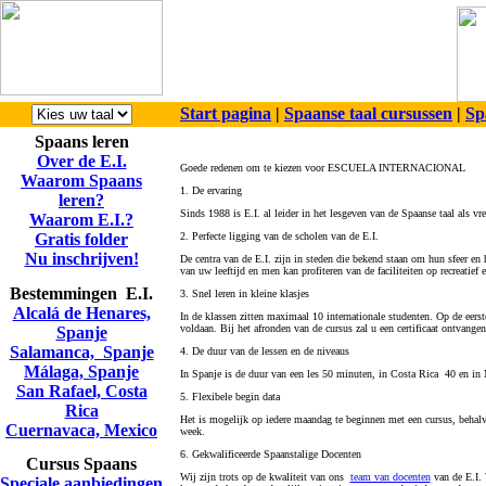
Start pagina
|
Spaanse taal cursussen
|
Sp
Spaans leren
Over de E.I.
Goede redenen om te kiezen voor ESCUELA INTERNACIONAL
Waarom Spaans
1. De ervaring
leren?
Sinds 1988 is E.I. al leider in het lesgeven van de Spaanse taal als 
Waarom E.I.?
Gratis folder
2. Perfecte ligging van de scholen van de E.I.
Nu inschrijven!
De centra van de E.I. zijn in steden die bekend staan om hun sfeer en
van uw leeftijd en men kan profiteren van de faciliteiten op recreatief 
Bestemmingen E.I.
3. Snel leren in kleine klasjes
Alcalá de Henares,
In de klassen zitten maximaal 10 internationale studenten. Op de eerst
voldaan. Bij het afronden van de cursus zal u een certificaat ontvange
Spanje
Salamanca, Spanje
4. De duur van de lessen en de niveaus
Málaga, Spanje
In Spanje is de duur van een les 50 minuten, in Costa Rica 40 en in
San Rafael, Costa
5. Flexibele begin data
Rica
Het is mogelijk op iedere maandag te beginnen met een cursus, behalv
Cuernavaca, Mexico
week.
6. Gekwalificeerde Spaanstalige Docenten
Cursus Spaans
Wij zijn trots op de kwaliteit van ons
team van docenten
van de E.I. 
Speciale aanbiedingen