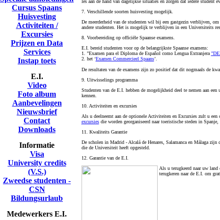
les aan de hand van dagelijkse situaties en zorgen dat iedere student ev
Cursus Spaans
7. Verschillende soorten huisvesting mogelijk.
Huisvesting
De meerderheid van de studenten wil bij een gastgezin verblijven, om 
Activiteiten /
andere studenten. Het is mogelijk te verblijven in een Universiteits r
Excursies
8. Voorbereiding op officiële Spaanse examens.
Prijzen en Data
E.I. bereid studenten voor op de belangrijkste Spaanse examens:
Services
1. "Examen para el Diploma de Español como Lengua Extranjera
"DE
2. het ‘
Examen Commercieel Spaans
’.
Instap toets
De resultaten van de examens zijn zo positief dat dit nogmaals de kwa
E.I.
9. Uitwisselings programma
Video
Studenten van de E.I. hebben de mogelijkheid deel te nemen aan een u
Foto album
kennen.
Aanbevelingen
10. Activiteiten en excursies
Nieuwsbrief
Als u deelneemt aan de optionele Activiteiten en Excursies zult u een 
Contact
excursies
die worden georganiseerd naar toeristische steden in Spanje
Downloads
11. Kwaliteits Garantie
De scholen in Madrid - Alcalá de Henares, Salamanca en Málaga zijn do
Informatie
die de Universiteit heeft opgesteld.
Visa
12. Garantie van de E.I.
University credits
Als u terugkeerd naar uw land 
(V.S.)
terugkeren naar de E.I. om grat
Zweedse studenten -
CSN
Bildungsurlaub
Medewerkers E.I.