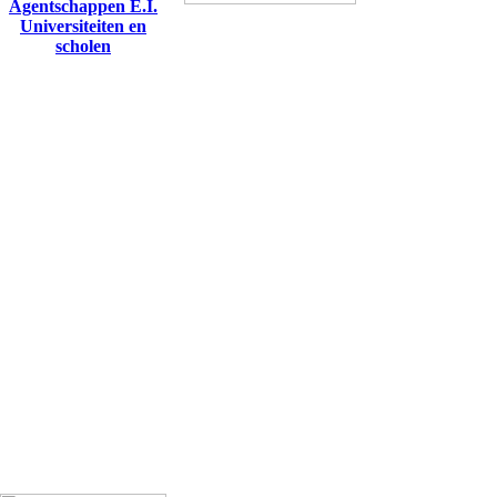
Agentschappen E.I.
Universiteiten en
scholen