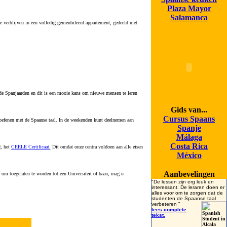
Plaza Mayor
Salamanca
te verblijven in een volledig gemeubileerd appartement, gedeeld met
e Spanjaarden en dit is een mooie kans om nieuwe mensen te leren
Gids van...
Cursus Spaans
 oefenen met de Spaanse taal. In de weekenden kunt deelnemen aan
Spanje
Málaga
Costa Rica
d, het
CEELE Certificaat.
Dit omdat onze centra voldoen aan alle eisen
México
Aanbevelingen
 om toegelaten te worden tot een Universiteit of baan, mag u
"De lessen zijn erg leuk en
interessant. De leraren doen er
alles voor om te zorgen dat de
studenten de Spaanse taal
verbeteren
"
lees complete
tekst.