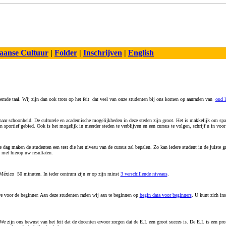
aanse Cultuur
|
Folder
|
Inschrijven
|
English
vreemde taal. Wij zijn dan ook trots op het feit dat veel van onze studenten bij ons komen op aanraden van
oud l
 haar schoonheid. De culturele en academische mogelijkheden in deze steden zijn groot. Het is makkelijk om spa
en sportief gebied. Ook is het mogelijk in meerder steden te verblijven en een cursus te volgen, schrijf u in voor
e dag maken de studenten een test die het niveau van de cursus zal bepalen. Zo kan iedere student in de juiste 
n met hierop uw resultaten.
 México 50 minuten. In ieder centrum zijn er op zijn minst
3 verschillende niveaus
.
e voor de beginner. Aan deze studenten raden wij aan te beginnen op
begin data voor beginners
. U kunt zich in
We zijn ons bewust van het feit dat de docenten ervoor zorgen dat de E.I. een groot succes is. De E.I. is een p