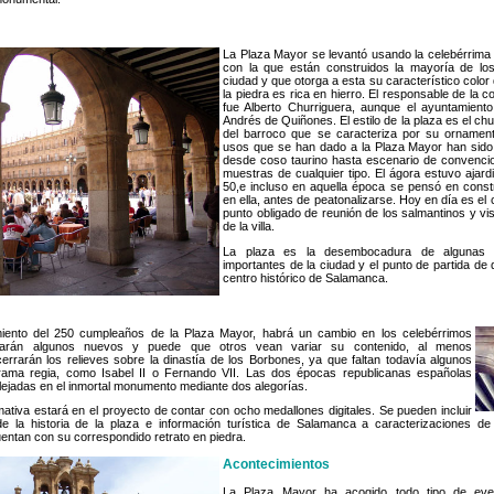
La Plaza Mayor se levantó usando la celebérrima 
con la que están construidos la mayoría de l
ciudad y que otorga a esta su característico color
la piedra es rica en hierro. El responsable de la c
fue Alberto Churriguera, aunque el ayuntamient
Andrés de Quiñones. El estilo de la plaza es el chu
del barroco que se caracteriza por su ornament
usos que se han dado a la Plaza Mayor han sido
desde coso taurino hasta escenario de convenci
muestras de cualquier tipo. El ágora estuvo ajar
50,e incluso en aquella época se pensó en const
en ella, antes de peatonalizarse. Hoy en día es el 
punto obligado de reunión de los salmantinos y visi
de la villa.
La plaza es la desembocadura de algunas 
importantes de la ciudad y el punto de partida de q
centro histórico de Salamanca.
miento del 250 cumpleaños de la Plaza Mayor, habrá un cambio en los celebérrimos
llarán algunos nuevos y puede que otros vean variar su contenido, al menos
errarán los relieves sobre la dinastía de los Borbones, ya que faltan todavía algunos
ama regia, como Isabel II o Fernando VII. Las dos épocas republicanas españolas
lejadas en el inmortal monumento mediante dos alegorías.
tiva estará en el proyecto de contar con ocho medallones digitales. Se pueden incluir
e la historia de la plaza e información turística de Salamanca a caracterizaciones de
entan con su correspondido retrato en piedra.
Acontecimientos
La Plaza Mayor ha acogido todo tipo de even