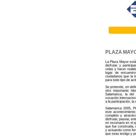
PLAZA MAY
La Plaza Mayor est
disfrutar y partici
velas y hacer reali
lugar de encuentro
ciudadanos que la tr
para todo tipo de act
Se pretende, en defi
otro importante hi
Salamanca, la del
vocación internacion
a la participación, la
Salamanca 2005, Pl
este acontecimient
completo y atractiv
disfrutar, pasear, en
en escenario en el q
que fue construida, 
y actuando como for
que seas testigo y p