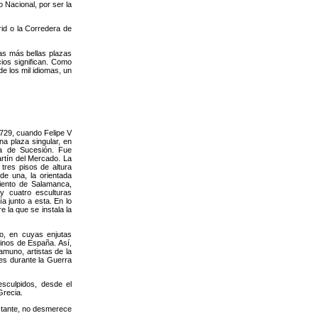
Nacional, por ser la
rid o la Corredera de
as más bellas plazas
cios significan. Como
de los mil idiomas, un
729, cuando Felipe V
na plaza singular, en
a de Sucesión. Fue
artín del Mercado. La
tres pisos de altura
 de una, la orientada
miento de Salamanca,
y cuatro esculturas
ía junto a esta. En lo
e la que se instala la
o, en cuyas enjutas
einos de España. Así,
muno, artistas de la
ses durante la Guerra
sculpidos, desde el
Grecia.
bstante, no desmerece