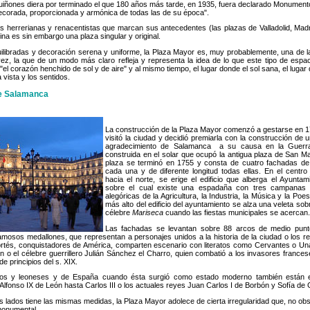
iñones diera por terminado el que 180 años más tarde, en 1935, fuera declarado Monumento 
corada, proporcionada y armónica de todas las de su época".
as herrerianas y renacentistas que marcan sus antecedentes (las plazas de Valladolid, Mad
ina es sin embargo una plaza singular y original.
ilibradas y decoración serena y uniforme, la Plaza Mayor es, muy probablemente, una de l
vez, la que de un modo más claro refleja y representa la idea de lo que este tipo de espa
l corazón henchido de sol y de aire" y al mismo tiempo, el lugar donde el sol sana, el lugar 
a vista y los sentidos.
de Salamanca
La construcción de la Plaza Mayor comenzó a gestarse en 1
visitó la ciudad y decidió premiarla con la construcción de u
agradecimiento de Salamanca a su causa en la Guerr
construida en el solar que ocupó la antigua plaza de San M
plaza se terminó en 1755 y consta de cuatro fachadas de 
cada una y de diferente longitud todas ellas. En el centro
hacia el norte, se erige el edificio que alberga el Ayunta
sobre el cual existe una espadaña con tres campanas 
alegóricas de la Agricultura, la Industria, la Música y la Poes
más alto del edificio del ayuntamiento se alza una veleta sobr
célebre
Mariseca
cuando las fiestas municipales se acercan.
Las fachadas se levantan sobre 88 arcos de medio punt
amosos medallones, que representan a personajes unidos a la historia de la ciudad o los r
rtés, conquistadores de América, comparten escenario con literatos como Cervantes o Una
n o el célebre guerrillero Julián Sánchez el Charro, quien combatió a los invasores france
e principios del s. XIX.
nos y leoneses y de España cuando ésta surgió como estado moderno también están e
lfonso IX de León hasta Carlos III o los actuales reyes Juan Carlos I de Borbón y Sofía de 
lados tiene las mismas medidas, la Plaza Mayor adolece de cierta irregularidad que, no o
monumental.