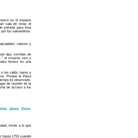
manca es el espacio
an sala de estar, el
de entrada para losa
s por los salmantinos.
lculables valores y
do tipo, corridas de
 " el corazón vivo y
eatro festivo en una
 o los cafés, bares y
vos. Porque la Plaza
 tiempo es observado.
ugar de reunión de la
uerta de acceso a los
Una plaza Euro-
dad, frente a lo que
fue hasta 1755 cuando