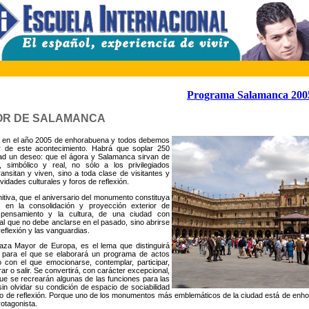
Programa Salamanca 200
OR DE SALAMANCA
á en el año 2005 de enhorabuena y todos debemos
par de este acontecimiento. Habrá que soplar 250
dad un deseo: que el ágora y Salamanca sirvan de
, simbólico y real, no sólo a los privilegiados
ansitan y viven, sino a toda clase de visitantes y
ividades culturales y foros de reflexión.
nitiva, que el aniversario del monumento constituya
to en la consolidación y proyección exterior de
 pensamiento y la cultura, de una ciudad con
al que no debe anclarse en el pasado, sino abrirse
 reflexión y las vanguardias.
aza Mayor de Europa, es el lema que distinguirá
o para el que se elaborará un programa de actos
o con el que emocionarse, contemplar, participar,
trar o salir. Se convertirá, con carácter excepcional,
ue se recrearán algunas de las funciones para las
sin olvidar su condición de espacio de sociabilidad
o de reflexión. Porque uno de los monumentos más emblemáticos de la ciudad está de en
rotagonista.