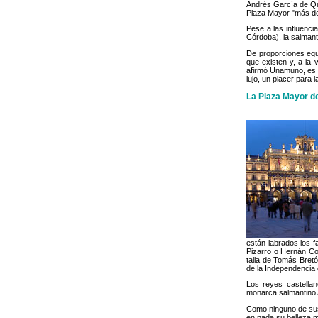
Andrés García de Qu
Plaza Mayor "más de
Pese a las influenci
Córdoba), la salmant
De proporciones equ
que existen y, a la 
afirmó Unamuno, es "e
lujo, un placer para l
La Plaza Mayor 
están labrados los f
Pizarro o Hernán Co
talla de Tomás Bretó
de la Independencia d
Los reyes castella
monarca salmantino A
Como ninguno de sus 
en nada su belleza 