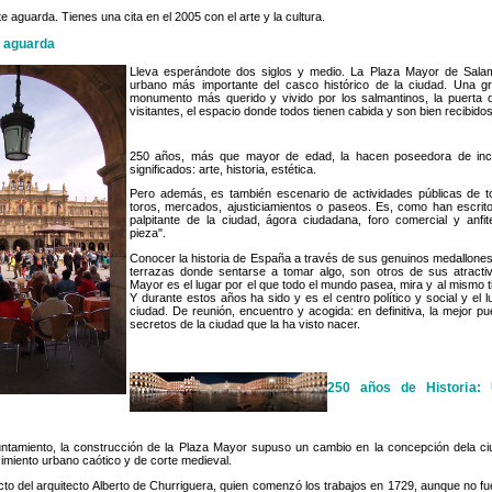
e aguarda. Tienes una cita en el 2005 con el arte y la cultura.
e aguarda
Lleva esperándote dos siglos y medio. La Plaza Mayor de Sala
urbano más importante del casco histórico de la ciudad. Una gr
monumento más querido y vivido por los salmantinos, la puerta 
visitantes, el espacio donde todos tienen cabida y son bien recibido
250 años, más que mayor de edad, la hacen poseedora de inca
significados: arte, historia, estética.
Pero además, es también escenario de actividades públicas de to
toros, mercados, ajusticiamientos o paseos. Es, como han escrito
palpitante de la ciudad, ágora ciudadana, foro comercial y anfit
pieza".
Conocer la historia de España a través de sus genuinos medallones
terrazas donde sentarse a tomar algo, son otros de sus atracti
Mayor es el lugar por el que todo el mundo pasea, mira y al mismo
Y durante estos años ha sido y es el centro político y social y el l
ciudad. De reunión, encuentro y acogida: en definitiva, la mejor p
secretos de la ciudad que la ha visto nacer.
250 años de Historia: 
ntamiento, la construcción de la Plaza Mayor supuso un cambio en la concepción dela ciu
imiento urbano caótico y de corte medieval.
to del arquitecto Alberto de Churriguera, quien comenzó los trabajos en 1729, aunque no 