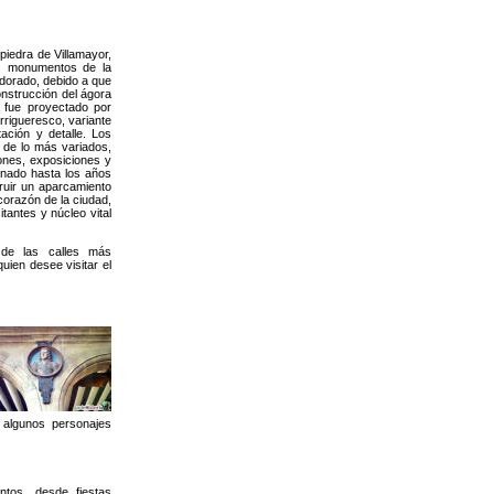
piedra de Villamayor,
os monumentos de la
 dorado, debido a que
onstrucción del ágora
o fue proyectado por
rrigueresco, variante
ación y detalle. Los
 de lo más variados,
ones, exposiciones y
dinado hasta los años
ruir un aparcamiento
corazón de la ciudad,
tantes y núcleo vital
de las calles más
uien desee visitar el
 algunos personajes
tos, desde fiestas