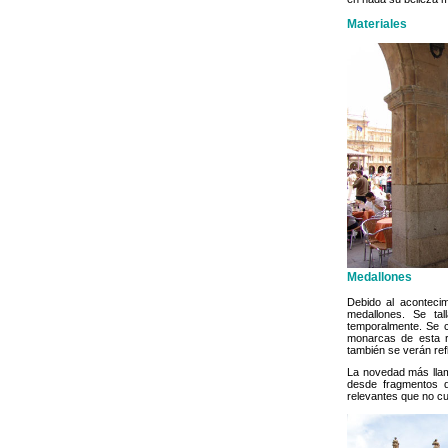
Materiales
Medallones
Debido al aconteci
medallones. Se ta
temporalmente. Se c
monarcas de esta r
también se verán ref
La novedad más llama
desde fragmentos d
relevantes que no cu