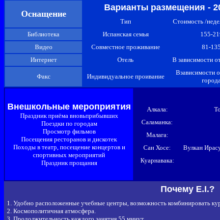
Варианты размещения - 2
Оснащение
Тип
Стоимость /неде
Библиотека
Испанская семья
155-21
Видео
Совместное проживание
81-13
Интернет
Отель
В зависимости о
Взависимости о
Факс
Индивидуальное проивание
город
Внешкольные мероприятия
Алкала:
То
Праздник приёма вновьприбывших
Саламанка:
Поездки по городам
Просмотр фильмов
Малага:
Посещения ресторанов и дискотек
Походы в театр, посещение концертов и
Сан Хосе:
Вулкан Ирас
спортивных мероприятий
Куарнавака:
Праздник прощания
Почему E.I.?
1. Удобно расположенные учебные центры, возможность комбинировать кур
2. Космополитичная атмосфера.
3. Продолжительность каждого занятия 55 минут.