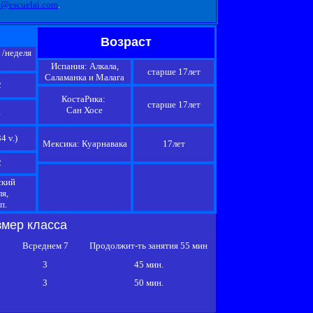
o@escuelai.com
.
Возраст
 /неделя
Испания: Алкала,
старше 17лет
Саламанка и Малага
2
КостаРика:
старше 17лет
Сан Хосе
1
4 v.)
Мексика: Куарнавака
17лет
2
ский
я,
п.
змер класса
Всреднем
7
Продолжит-ть занятия 55 мин
3
45 мин.
3
50 мин.