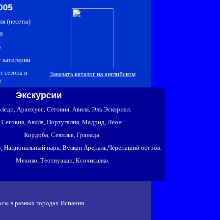
005
ля (песеты)
9
5
т категории
т сезона и
Заказать каталог на английском
а
Экскурсии
ледо, Аранхуес, Сеговия, Авила, Эль Эскориал.
Сеговия, Авила, Португалия, Мадрид, Леон.
Кордоба, Севилья, Гранада
.
у, Национальный парк, Вулкан Ареналь,Черепаший остров
.
Мехико, Теотиуакан, Ксочисалко
.
сы в разных городах Испании.