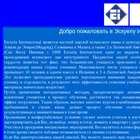
Добро пожаловать в Эскуелу 
Escuela Internacional является частной школой испанского языка и культ
Алкала де Энарис(Мадрид), Саламанка и Малага, а также 2 в Латинской Амер
(Сан Хосе).
Начиная с 1988 Escuela Internacional один из лидеров
преподавании испанского как иностранного. Предметом нашей особ
гордости является тот факт, что большинство учащихся приезжают 
рекомендации наших старых учеников. Максимальное число учащихся 
превышает 10 человек в одном классе в Испании и 5 в Латинской Америк
Это позволяет преподавателям уделять персональное внимание каждо
ученику в отдельности, в результате чего эффективность усвоения учебно
материала значительно возрастает.
Путём применения интерактивных методик, предполагающих активн
вовлечение учащегося в процесс обучения, достигается так называем
эффект погружения. Таким образом, высокое качество курсов в комбинации
пребыванием в стране языка делают процесс обучения особен
результативным и занимательным в тоже время.
Проживание в комфортабельных условиях служит залогом успехов в изучен
зарезервировать для Вас, на выбор: номер в отеле, комнату в квартире с д
Участвуя в программе внешкольных мероприятий, Вы окунётесь в атмосферу
в тоже время сможете поближе познакомиться со своими соучениками.
Если Вы заинтересовались нашей школой, Вы можете заказать наш подробн