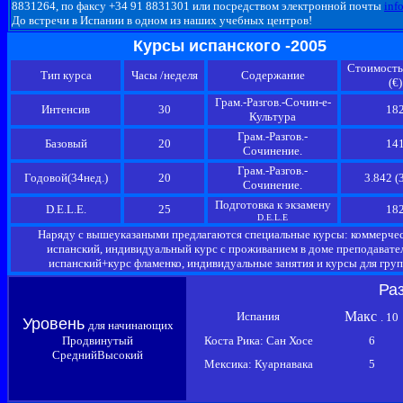
8831264, по факсу +34 91 8831301 или посредством электронной почты
inf
До встречи в Испании в одном из наших учебных центров!
Курсы испанского -2005
Стоимость
Тип курса
Часы /неделя
Содержание
(€)
Грам.-Разгов.-Сочин-е-
Интенсив
30
18
Культура
Грам.-Разгов.-
Базовый
20
14
Сочинение.
Грам.-Разгов.-
Годовой(34нед.)
20
3.842 (3
Сочинение.
Подготовка к экзамену
D.E.L.E.
25
18
D.E.L.E
Наряду с вышеуказаными предлагаются специальные курсы: коммерче
испанский, индивидуальный курс с проживанием в доме преподавател
испанский+курс фламенко, индивидуальные занятия и курсы для груп
Ра
Макс
Испания
. 10
Уровень
для начинающих
Продвинутый
Коста Рика: Сан Хосе
6
СреднийВысокий
Мексика: Куарнавака
5