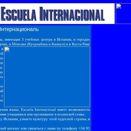
Интернациональ
уры, имеющая 3 учебных центра в Испании, в городах
ике, в Мексике (Куернабака и Канкун) и в Коста Рике
 в
ой
по
не
е.
му
го
ое
ый
 с
но
ии языка. Escuela Internacional имеет возможность
ругими учащимися или проживание в испанской семье.
 Испании, узнаете культуру этой чудесной страны, и
ый каталог или связаться с нами по телефону +34 91