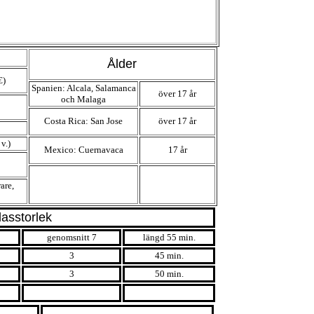
Ålder
€)
Spanien: Alcala, Salamanca
över 17 år
och Malaga
Costa Rica: San Jose
över 17 år
v.)
Mexico: Cuernavaca
17 år
are,
lasstorlek
genomsnitt 7
längd 55 min.
3
45 min.
3
50 min.