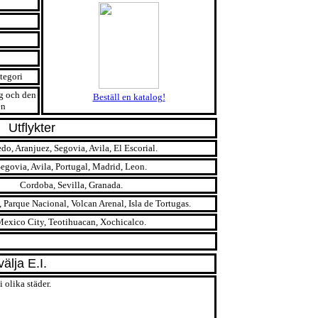
tegori
g och den
Beställ en katalog!
en
Utflykter
do, Aranjuez, Segovia, Avila, El Escorial.
egovia, Avila, Portugal, Madrid, Leon.
Cordoba, Sevilla, Granada.
, Parque Nacional, Volcan Arenal, Isla de Tortugas.
exico City, Teotihuacan, Xochicalco.
älja E.I.
 olika städer.