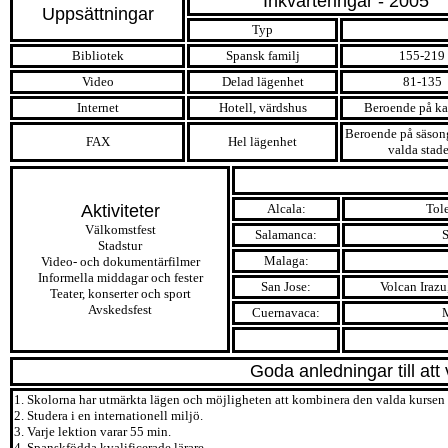
Inkvarteringar - 2005
Uppsättningar
Typ
pris/v. (€)
Bibliotek
Spansk familj
155-219
Video
Delad lägenhet
81-135
Internet
Hotell, värdshus
Beroende på ka
Beroende på säson
FAX
Hel lägenhet
valda stad
Aktiviteter
Alcala:
Tole
Välkomstfest
Salamanca:
S
Stadstur
Malaga:
Video- och dokumentärfilmer
Informella middagar och fester
San Jose:
Volcan Irazu
Teater, konserter och sport
Avskedsfest
Cuernavaca:
M
Goda anledningar till att v
1. Skolorna har utmärkta lägen och möjligheten att kombinera den valda kursen i
2. Studera i en internationell miljö.
3. Varje lektion varar 55 min.
4. Spanskfödda kvalificerade lärare.