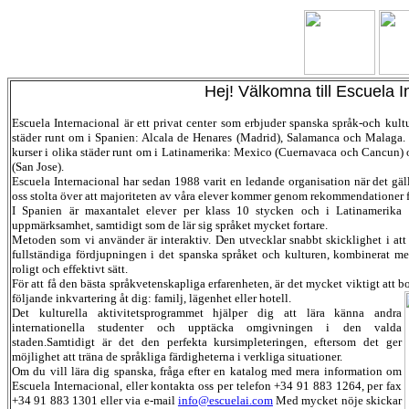
Hej! Välkomna till Escuela I
Escuela Internacional är ett privat center som erbjuder spanska språk-och kultu
städer runt om i Spanien: Alcala de Henares (Madrid), Salamanca och Malaga. 
kurser i olika städer runt om i Latinamerika: Mexico (Cuernavaca och Cancun)
(San Jose).
Escuela Internacional har sedan 1988 varit en ledande organisation när det gä
oss stolta över att majoriteten av våra elever kommer genom rekommendationer fr
I Spanien är maxantalet elever per klass 10 stycken och i Latinamerika 5.
uppmärksamhet, samtidigt som de lär sig språket mycket fortare.
Metoden som vi använder är interaktiv. Den utvecklar snabbt skicklighet i att
fullständiga fördjupningen i det spanska språket och kulturen, kombinerat med
roligt och effektivt sätt.
För att få den bästa språkvetenskapliga erfarenheten, är det mycket viktigt att b
följande inkvartering åt dig: familj, lägenhet eller hotell.
Det kulturella aktivitetsprogrammet hjälper dig att lära känna andra
internationella studenter och upptäcka omgivningen i den valda
staden.Samtidigt är det den perfekta kursimpleteringen, eftersom det ger
möjlighet att träna de språkliga färdigheterna i verkliga situationer.
Om du vill lära dig spanska, fråga efter en katalog med mera information om
Escuela Internacional, eller kontakta oss per telefon +34 91 883 1264, per fax
+34 91 883 1301 eller via e-mail
info@escuelai.com
Med mycket nöje skickar