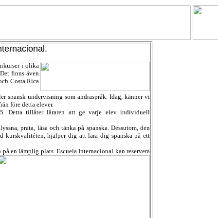
nternacional.
rkurser i olika
Det finns även
 och Costa Rica
ller spansk undervisning som andraspråk. Idag, känner vi
ån före detta elever.
 Detta tillåter läraren att ge varje elev individuell
 lyssna, prata, läsa och tänka på spanska. Dessutom, den
 kurskvalitéten, hjälper dig att lära dig spanska på ett
o på en lämplig plats. Escuela Internacional kan reservera