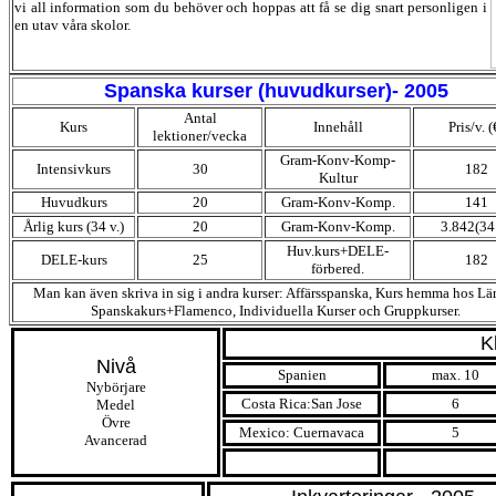
vi all information som du behöver och hoppas att få se dig snart personligen i
en utav våra skolor.
Spanska kurser (huvudkurser)- 2005
Antal
Kurs
Innehåll
Pris/v. (
lektioner/vecka
Gram-Konv-Komp-
Intensivkurs
30
182
Kultur
Huvudkurs
20
Gram-Konv-Komp.
141
Årlig kurs (34 v.)
20
Gram-Konv-Komp.
3.842(34 
Huv.kurs+DELE-
DELE-kurs
25
182
förbered.
Man kan även skriva in sig i andra kurser: Affärsspanska, Kurs hemma hos Lär
Spanskakurs+Flamenco, Individuella Kurser och Gruppkurser.
K
Nivå
Spanien
max. 10
Nybörjare
Costa Rica:San Jose
6
Medel
Övre
Mexico: Cuernavaca
5
Avancerad