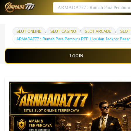
SLOT ONLINE
/
SLOT CASINO
/
SLOT ARCADE
/
SLOT
ARMADA777 : Rumah Para Pemburu RTP Live dan Jackpot Besar
LOGIN