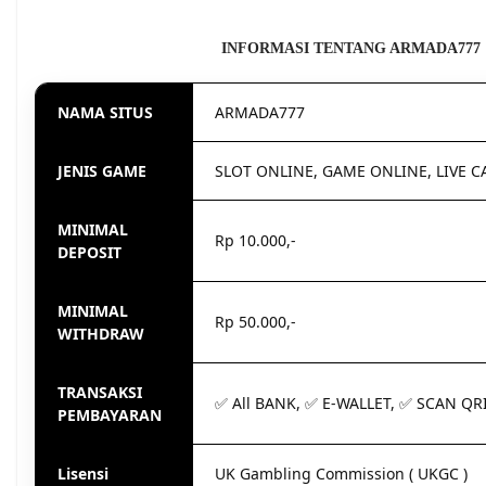
INFORMASI TENTANG ARMADA777
NAMA SITUS
ARMADA777
JENIS GAME
SLOT ONLINE, GAME ONLINE, LIVE C
MINIMAL
Rp 10.000,-
DEPOSIT
MINIMAL
Rp 50.000,-
WITHDRAW
TRANSAKSI
✅ All BANK, ✅ E-WALLET, ✅ SCAN QR
PEMBAYARAN
Lisensi
UK Gambling Commission ( UKGC )