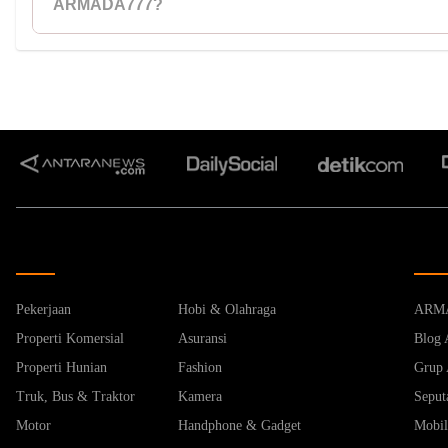
ARMADA777?
berbagai permainan sehingga pengguna dapat mengeksplorasi
preferensi masing-masing.
ARMADA777 menawarkan pengalaman yang mudah diakses me
responsif, proses pendaftaran yang sederhana, serta layanan
dihubungi ketika diperlukan.
Kategori
Nav
Pekerjaan
Hobi & Olahraga
ARMA
Properti Komersial
Asuransi
Blog
Properti Hunian
Fashion
Grup
Truk, Bus & Traktor
Kamera
Sepu
Motor
Handphone & Gadget
Mobil