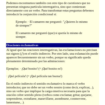
Podemos encontrarnos también con otro tipo de cuestiones que no
presentan ninguna partícula interrogativa, sino que comienzan
directamente con un verbo. Para transformar estas preguntas debemos
introducir la conjunción condicional si:
Ejemplo: · El camarero me preguntó: "¿Quieres lo mismo
de siempre?"
El camarero me preguntó (que) si quería lo mismo de
siempre.
Oraciones exclamativas
Al igual que las oraciones interrogativas, las exclamaciones no precisan
sus signos (¡!) en el estilo indirecto. Por otro lado, una exlamación puede
aparecer frecuentemente sin un verbo, porque su significado queda
plenamente determinado por las admiraciones:
Ejemplos: · ¡Qué bonito! (= ¡Qué bonito es!)
· ¡Qué película! (= ¡Qué película tan buena!)
En el estilo indirecto el sentido exclamativo lo marca el verbo
introductor, que no debe ser un verbo neutro (como decir, explicar,...),
sino un verbo que implique la carga emotiva necesaria para que la
oración cobre sentido pleno (verbos como exclamar, gritar, quejarse,
sorprenderse, extrañarse, maravillarse, asombrarse, conmoverse,
lamentarse,...).