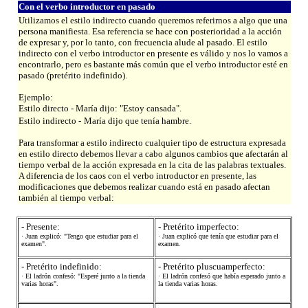
Con el verbo introductor en pasado
Utilizamos el estilo indirecto cuando queremos referirnos a algo que una
persona manifiesta. Esa referencia se hace con posterioridad a la acción
de expresar y, por lo tanto, con frecuencia alude al pasado. El estilo
indirecto con el verbo introductor en presente es válido y nos lo vamos a
encontrarlo, pero es bastante más común que el verbo introductor esté en
pasado (pretérito indefinido).
Ejemplo:
Estilo directo - María dijo: "Estoy cansada".
Estilo indirecto -
María dijo que tenía hambre.
Para transformar a estilo indirecto cualquier tipo de estructura expresada
en estilo directo debemos llevar a cabo algunos cambios que afectarán al
tiempo verbal de la acción expresada en la cita de las palabras textuales.
A diferencia de los caos con el verbo introductor en presente, las
modificaciones que debemos realizar cuando está en pasado afectan
también al tiempo verbal:
- Presente:
- Pretérito imperfecto:
· Juan explicó: "Tengo que estudiar para el
· Juan explicó que tenía que estudiar para el
examen".
examen.
- Pretérito indefinido:
- Pretérito pluscuamperfecto:
· El ladrón confesó: "Esperé junto a la tienda
· El ladrón confesó que había esperado junto a
varias horas".
la tienda varias horas.