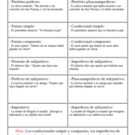
- Pretérito perfecto:
- Pretérito pluscuamperfecto:
· La chica comentó: "He asistido a un
· La chica comentó que había asistido a un
concierto de Ana Torroja, y me ha encantado.
concierto de Ana Torroja y le había encantado.
- Futuro simple:
- Condicional simple:
· El presidente anunció: "Se firmará la paz".
· El presidente anunció que se firmaría la paz.
- Futuro compuesto:
- Condicional compuesto:
· El actor pensó: "Dentro de un tiempo habré
· El actor pensó que dentro de unos años
ganado un Oscar".
habría ganado un Oscar.
- Presente de subjuntivo:
- Imperfecto de subjuntivo:
· El director dijo: "Quiero que haya una
· El director dijo que quería que hubiera una
reunión".
reunión.
- Perfecto de subjuntivo:
- Pluscuamperfecto de subjuntivo:
· La novia comentó a su amiga: "Espero que
· La novia comentó a su amiga que esperaba
haya llegado mi novio".
que hubiera llegado su novio.
- Imperativo:
- Imperfecto de subjuntivo:
· La madre de Miguel le mandó: ¡Recoge tu
· La madre de Miguel le mandó que recogiera
habitación o no saldrás esta noche!
su habitación o no saldría esa noche.
Nota:
Los condicionales simple y compuesto, los imperfectos de