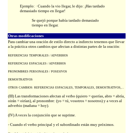
Ejemplo: · Cuando la vio llegar, le dijo: ¡Has tardado
demasiado tiempo en llegar!
Se quejó porque había tardado demasiado
tiempo en llegar.
Otras modificaciones
Para cambiar una oración de estilo directo a indirecto tenemos que llevar
a la práctica otros cambios que afectan a distintas partes de la oración:
REFERENCIAS TEMPORALES / ADVERBIOS
REFERENCIAS ESPACIALES / ADVERBIOS
PRONOMBRES PERSONALES / POSESIVOS
DEMOSTRATIVOS
OTROS CAMBIOS: REFERENCIAS ESPACIALES, TEMPORALES, DEMOSTRATIVOS,...
(III) Las transformaciones afectan al verbo (quiero = querías, abro = abría,
oirán = oirían), al pronombre: (yo = tú, vosotros = nosotros) y a veces al
adverbio (mañana = hoy).
(IV) A veces la conjunción que se suprime.
- Cuando el verbo principal y el subordinado están muy próximos.