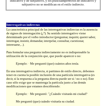
indicativo y de subjuntivo, y los pluscuamperfectos de indicativo y
subjuntivo no se modifican en el estilo indirecto.
Interrogativas indirectas
La característica principal de las interrogativas indirectas es la ausencia
de signos de interrogación (¿?). Su sentido interrogativo viene
determinado por el verbo introductor (preguntar, inquirir, querer saber,
interrogar, insistir, demandar, interpelar, consultar, cuestionar,
interesarse,...).
Para formular una pregunta indirectamente no es indispensable la
utilización de la conjunción que, que puede aparecer o no:
Ejemplo: · Me preguntó (que) cuántos años tenía.
En una interrogativa indirecta, si partimos de estilo directo, debemos
tener en cuenta la posible inclusión de una partícula interrogativa (es
decir, si la respuesta a la pregunta directa puede ser si / no o no). Este
caso sólo exige que se mantenga la partícula junto a las demás
modificaciones que estamos describiendo:
Ejemplo: · Me preguntó: "¿Cuándo visitarás mi ciudad?
Me preguntó (que) cuándo visitaría su ciudad.