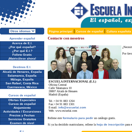
|
|
Página principal
Cursos de español
Cultura española
Contacte con nosotros
Aprender español
Acerca de E.I.
¿Por qué español?
¿Necesit
¿Por qué E.I.?
Por favo
Folleto Gratis
¡Matricúlese ahora!
Destinos E.I.
Alcalá de Henares, España
Salamanca, España
Málaga, España
ESCUELA INTERNACIONAL (E.I.)
San Rafael, Costa Rica
Oficina Central
Cuernavaca, México
Calle Talamanca 10
28807 Alcalá de Henares
Madrid (España)
Cursos de español
Ofertas Especiales
Tel.:+34 91 883 1264
Cursos de español
Fax:+34 91 883 1301
E-mail:
info@escuelai.com
Alojamiento
Web: www.escuelai.com
Actividades / Excursiones
Precios y Fechas
Rellene este
formulario para pedir
un catálogo gratis.
Servicios Gratuitos
Examen de nivel
Si ya ha decidido matricularse, rellene la
hoja de inscripción
para e
E.I.